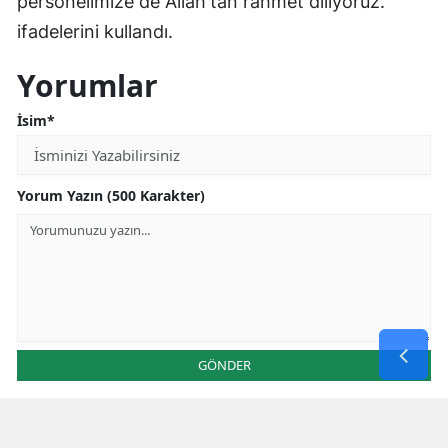
personelimize de Allah'tan rahmet diliyoruz."
ifadelerini kullandı.
Yorumlar
İsim*
Yorum Yazın (500 Karakter)
GÖNDER
Yorum yazma kurallarını
okumuş ve kabul etmiş sayılırsınız