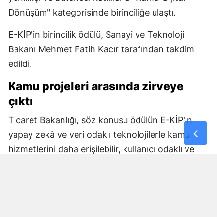
Dönüşüm" kategorisinde birinciliğe ulaştı.
E-KİP'in birincilik ödülü, Sanayi ve Teknoloji
Bakanı Mehmet Fatih Kacır tarafından takdim
edildi.
Kamu projeleri arasında zirveye
çıktı
Ticaret Bakanlığı, söz konusu ödülün E-KİP'in
yapay zekâ ve veri odaklı teknolojilerle kamu
hizmetlerini daha erişilebilir, kullanıcı odaklı ve
etkin hale getirme başarısını ortaya koyduğunu
belirtti. Bakanlık, ihracatçıların değişen
ihtiyaçlarına uygun dijital çözümler geliştirmeye
yönelik çalışmaların kararlılıkla sürdürüleceğini