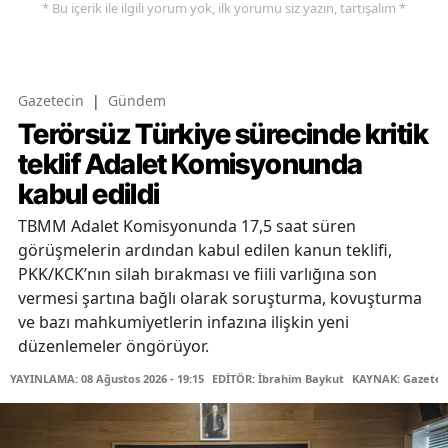
* Bu içerik ile ilgili yorum yok, ilk yorumu siz yazın, tartışalım *
Gazetecin
|
Gündem
Terörsüz Türkiye sürecinde kritik
teklif Adalet Komisyonunda
kabul edildi
TBMM Adalet Komisyonunda 17,5 saat süren
görüşmelerin ardından kabul edilen kanun teklifi,
PKK/KCK’nın silah bırakması ve fiili varlığına son
vermesi şartına bağlı olarak soruşturma, kovuşturma
ve bazı mahkumiyetlerin infazına ilişkin yeni
düzenlemeler öngörüyor.
YAYINLAMA: 08 Ağustos 2026 - 19:15
EDİTÖR: İbrahim Baykut
KAYNAK: Gazetec