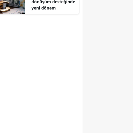
dönüşüm desteğinde
yeni dönem