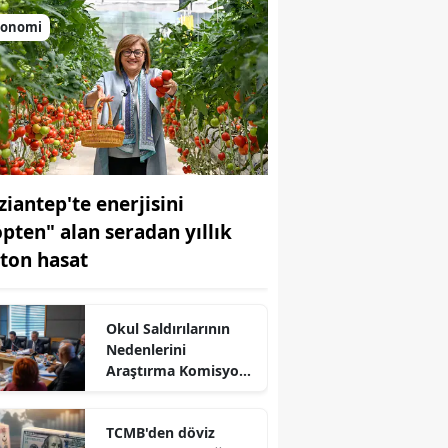
konomi
ziantep'te enerjisini
öpten" alan seradan yıllık
 ton hasat
Okul Saldırılarının
r
Nedenlerini
Araştırma Komisyonu
bir kez daha toplandı
TCMB'den döviz