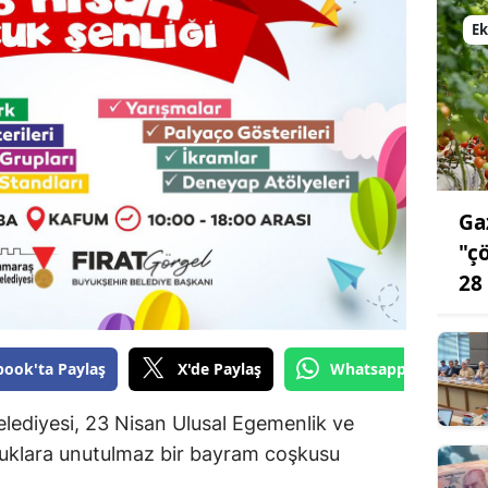
Bilecik
E
Bingöl
Bitlis
Bolu
Burdur
Ga
Bursa
"ç
28
Çanakkale
Çankırı
book'ta Paylaş
X'de Paylaş
Whatsapp'tan Gönde
Çorum
ediyesi, 23 Nisan Ulusal Egemenlik ve
Denizli
cuklara unutulmaz bir bayram coşkusu
Diyarbakır