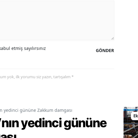
Malatya
Manisa
Kahramanmaraş
Mardin
abul etmiş sayılırsınız
GÖNDER
Muğla
Muş
yorum yok, ilk yorumu siz yazın, tartışalım *
Nevşehir
Niğde
nın yedinci gününe Zakkum damgası
Ordu
E
’nın yedinci gününe
Rize
ası
Sakarya