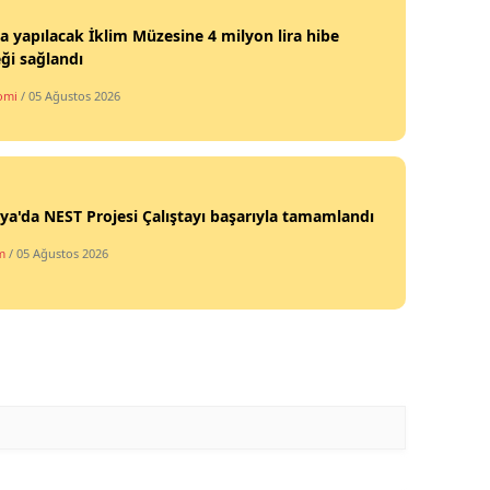
Mersin
'a yapılacak İklim Müzesine 4 milyon lira hibe
ği sağlandı
İstanbul
omi
/ 05 Ağustos 2026
İzmir
Kars
Kastamonu
ya'da NEST Projesi Çalıştayı başarıyla tamamlandı
Kayseri
m
/ 05 Ağustos 2026
Kırklareli
Kırşehir
Kocaeli
Konya
Kütahya