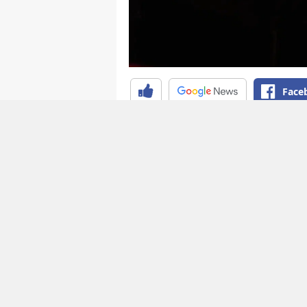
Face
Kahramanmaraş Büyükşehir Bel
kazandırılan Uluslararası Gelen
etkinlik ve konserlerle ziyaret
Fuardayız” temasıyla düzenlene
rock müziğinin sevilen grupla
gerçekleştirilen konser öncesi
Konser alanı, Zakkum’un sahne
sahneye çıkmasıyla birlikte fu
Yaklaşık bir buçuk saat sahne