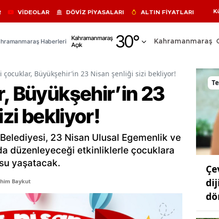
K
R
VİDEOLAR
DÖVİZ PİYASALARI
ALTIN FİYATLARI
Adana
30
°
Kahramanmaraş
hramanmaraş Haberleri
Kahramanmaraş
Açık
Adıyaman
Afyonkarahisar
 çocuklar, Büyükşehir’in 23 Nisan şenliği sizi bekliyor!
Te
r, Büyükşehir’in 23
Ağrı
izi bekliyor!
Amasya
Ankara
elediyesi, 23 Nisan Ulusal Egemenlik ve
Antalya
 düzenleyeceği etkinliklerle çocuklara
su yaşatacak.
Çe
Artvin
di
ahim Baykut
Aydın
dö
Balıkesir