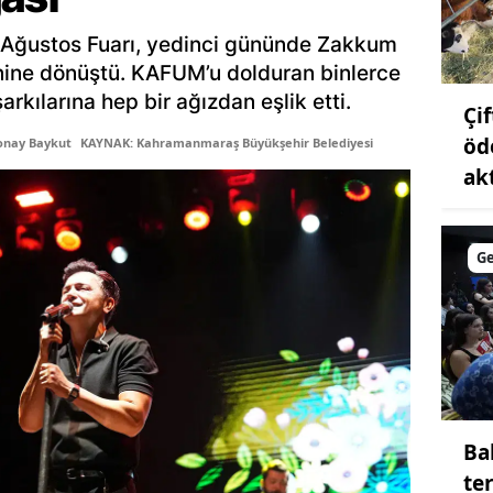
Samsun
Ağustos Fuarı, yedinci gününde Zakkum
nine dönüştü. KAFUM’u dolduran binlerce
Siirt
rkılarına hep bir ağızdan eşlik etti.
Çi
Sinop
öd
onay Baykut
KAYNAK: Kahramanmaraş Büyükşehir Belediyesi
Sivas
ak
Tekirdağ
G
Tokat
Trabzon
Tunceli
Şanlıurfa
Uşak
Ba
te
Van