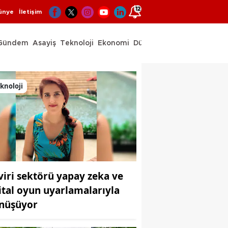
12
ünye
İletişim
Gündem
Asayiş
Teknoloji
Ekonomi
Dünya
Spor
knoloji
viri sektörü yapay zeka ve
jital oyun uyarlamalarıyla
nüşüyor