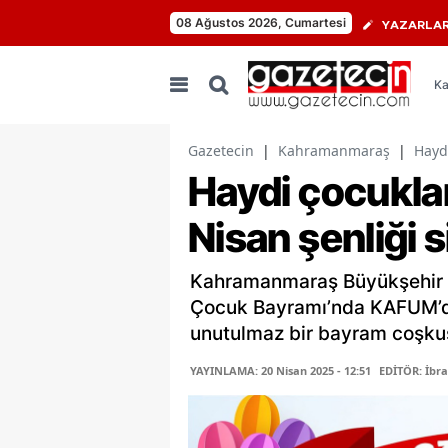
08 Ağustos 2026, Cumartesi
YAZARLA
Ka
Gazetecin
|
Kahramanmaraş
|
Haydi
Haydi çocukla
Nisan şenliği s
Kahramanmaraş Büyükşehir B
Çocuk Bayramı’nda KAFUM’da
unutulmaz bir bayram coşku
YAYINLAMA: 20 Nisan 2025 - 12:51
EDİTÖR: İbr