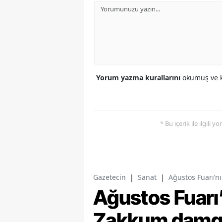
Yorum yazma kurallarını
okumuş ve k
* Bu içerik ile ilgili 
Gazetecin
|
Sanat
|
Ağustos Fuarı’
Ağustos Fuarı
Zakkum damg