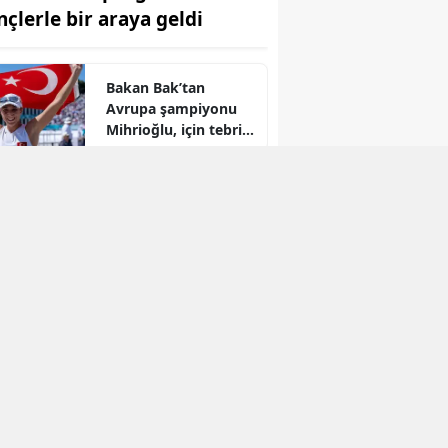
nçlerle bir araya geldi
Bakan Bak’tan
Avrupa şampiyonu
Mihrioğlu, için tebrik
r
mesajı
Bakan Gürlek, faili
meçhul iki olayın
aydınlatıldığını
açıkladı