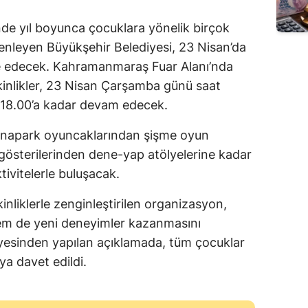
Edirne
de yıl boyunca çocuklara yönelik birçok
Elazığ
üzenleyen Büyükşehir Belediyesi, 23 Nisan’da
ze edecek. Kahramanmaraş Fuar Alanı’nda
Erzincan
kinlikler, 23 Nisan Çarşamba günü saat
Erzurum
 18.00’a kadar devam edecek.
Eskişehir
lunapark oyuncaklarından şişme oyun
 gösterilerinden dene-yap atölyelerine kadar
Gaziantep
ktivitelerle buluşacak.
Giresun
kinliklerle zenginleştirilen organizasyon,
Gümüşhane
em de yeni deneyimler kazanmasını
yesinden yapılan açıklamada, tüm çocuklar
Hakkari
ya davet edildi.
Hatay
Isparta