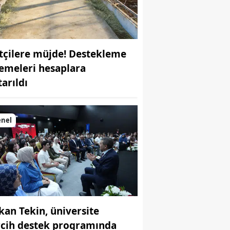
ftçilere müjde! Destekleme
emeleri hesaplara
tarıldı
enel
kan Tekin, üniversite
rcih destek programında