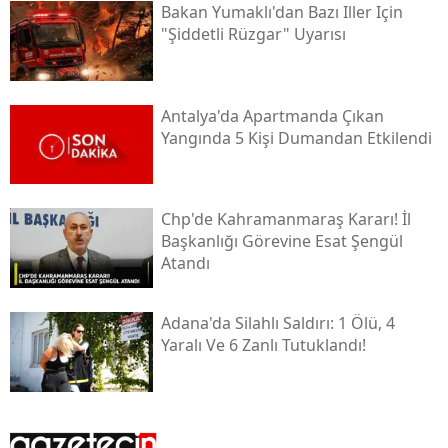
Bakan Yumaklı'dan Bazı Iller Için
"şiddetli Rüzgar" Uyarısı
Antalya'da Apartmanda Çıkan
Yangında 5 Kişi Dumandan Etkilendi
Chp'de Kahramanmaraş Kararı! İl
Başkanlığı Görevine Esat Şengül
Atandı
Adana'da Silahlı Saldırı: 1 Ölü, 4
Yaralı Ve 6 Zanlı Tutuklandı!