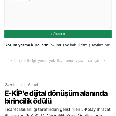
GÖNDER
Yorum yazma kurallarını
okumuş ve kabul etmiş sayılırsınız
* Bu içerik ile ilgili yorum yok, ilk yorumu siz yazın, tartışalım *
Gazetecin
|
Genel
E-KİP’e dijital dönüşüm alanında
birincilik ödülü
Ticaret Bakanlığı tarafından geliştirilen E-Kolay İhracat
Platformu (E-KİP), 11. Verimlilik Proje Ödülleri'nde