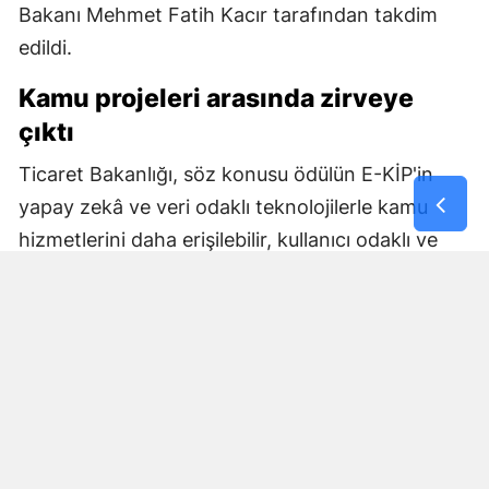
Bakanı Mehmet Fatih Kacır tarafından takdim
edildi.
Kamu projeleri arasında zirveye
çıktı
Ticaret Bakanlığı, söz konusu ödülün E-KİP'in
yapay zekâ ve veri odaklı teknolojilerle kamu
hizmetlerini daha erişilebilir, kullanıcı odaklı ve
etkin hale getirme başarısını ortaya koyduğunu
belirtti. Bakanlık, ihracatçıların değişen
ihtiyaçlarına uygun dijital çözümler geliştirmeye
yönelik çalışmaların kararlılıkla sürdürüleceğini
vurguladı.
İhracatçılara kapsamlı dijital rehberlik