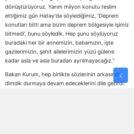
dönüştürüyoruz. Yarım milyon konutu teslim
ettiğimiz gün Hatay'da söylediğimiz, 'Deprem
konutları bitti ama bizim deprem bölgesiyle işimiz
bitmedi', bunu söyledik. Hep şunu söylüyoruz
buradaki her bir annemizin, babamızın, işte
gazilerimizin, şehit ailelerimizin yüzü gülene
kadar asla ve asla buradan ayrılmayacağız."
Bakan Kurum, hep birlikte sözlerinin arkasında
dimdik durmaya devam edeceklerini dile getirdi.
Kurası çekilecek evlerin ekimde teslim
edileceğini müjdeledi
Yüzyılın Konut Projesi çalışmalarını aynı kararlılık
ve hızla sürdürdüklerinin altını çizen Kurum, şöyle