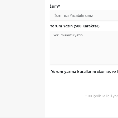
İsim*
Yorum Yazın (500 Karakter)
Yorum yazma kurallarını
okumuş ve k
* Bu içerik ile ilgili 