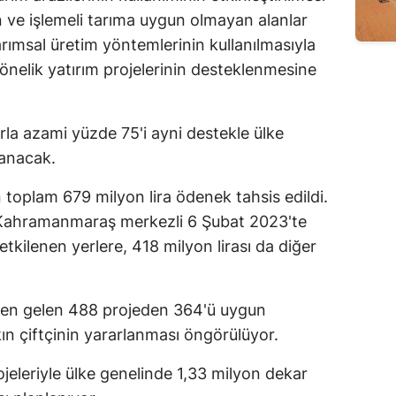
n ve işlemeli tarıma uygun olmayan alanlar
Edirne
rımsal üretim yöntemlerinin kullanılmasıyla
Elazığ
 yönelik yatırım projelerinin desteklenmesine
.
Erzincan
Erzurum
la azami yüzde 75'i ayni destekle ülke
lanacak.
Eskişehir
 toplam 679 milyon lira ödenek tahsis edildi.
Gaziantep
ı Kahramanmaraş merkezli 6 Şubat 2023'te
Giresun
ilenen yerlere, 418 milyon lirası da diğer
Gümüşhane
den gelen 488 projeden 364'ü uygun
Hakkari
ın çiftçinin yararlanması öngörülüyor.
Hatay
rojeleriyle ülke genelinde 1,33 milyon dekar
Isparta