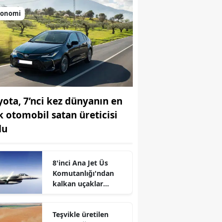
konomi
yota, 7’nci kez dünyanın en
k otomobil satan üreticisi
du
8'inci Ana Jet Üs
Komutanlığı'ndan
r
kalkan uçaklar
Karadeniz
semalarında
Teşvikle üretilen