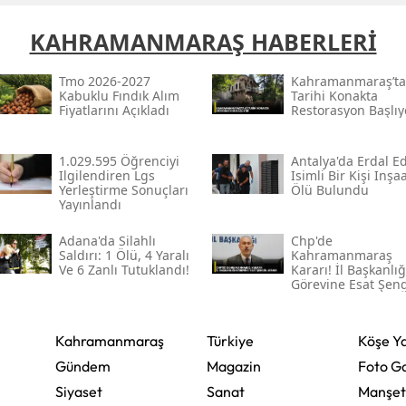
Samsun
KAHRAMANMARAŞ HABERLERİ
Siirt
Tmo 2026-2027
Kahramanmaraş’ta
Kabuklu Fındık Alım
Tarihi Konakta
Sinop
Fiyatlarını Açıkladı
Restorasyon Başlıy
Sivas
1.029.595 Öğrenciyi
Antalya'da Erdal Ed
Ilgilendiren Lgs
Isimli Bir Kişi Inşa
Tekirdağ
Yerleştirme Sonuçları
Ölü Bulundu
Yayınlandı
Tokat
Adana'da Silahlı
Chp'de
Trabzon
Saldırı: 1 Ölü, 4 Yaralı
Kahramanmaraş
Ve 6 Zanlı Tutuklandı!
Kararı! İl Başkanlığ
Görevine Esat Şen
Tunceli
Atandı
Şanlıurfa
Kahramanmaraş
Türkiye
Köşe Ya
Uşak
Gündem
Magazin
Foto Ga
Siyaset
Sanat
Manşet
Van