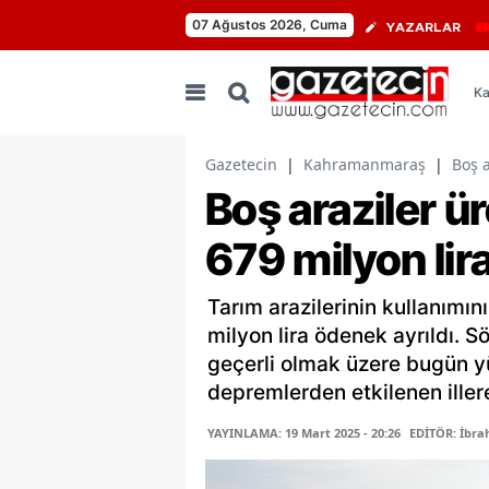
07 Ağustos 2026, Cuma
YAZARLAR
Ka
Gazetecin
|
Kahramanmaraş
|
Boş a
Boş araziler ü
679 milyon lir
Tarım arazilerinin kullanımını
milyon lira ödenek ayrıldı. 
geçerli olmak üzere bugün y
depremlerden etkilenen illere
YAYINLAMA: 19 Mart 2025 - 20:26
EDİTÖR: İbra