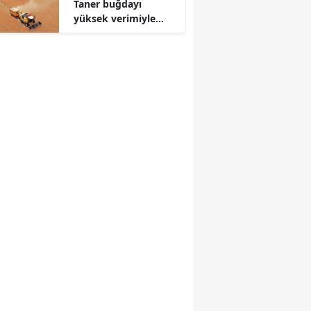
Taner buğdayı
yüksek verimiyle
üreticiyi güldürecek