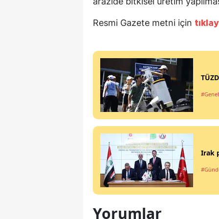
arazide bitkisel üretim yapılmas
Resmi Gazete metni için
tıklay
TÜZD
#Genel
Irak 
#Gün
Yorumlar