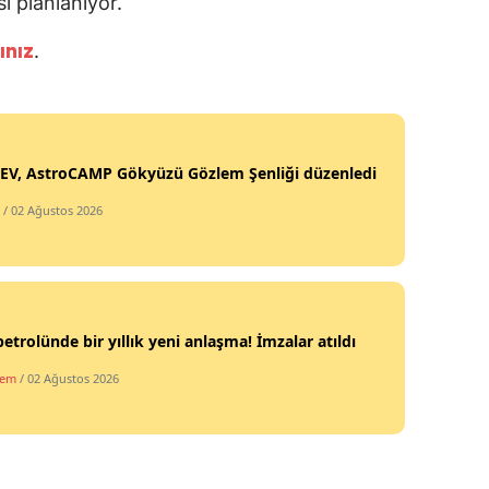
ı planlanıyor.
Mersin
.
ınız
İstanbul
İzmir
Kars
EV, AstroCAMP Gökyüzü Gözlem Şenliği düzenledi
Kastamonu
/ 02 Ağustos 2026
Kayseri
Kırklareli
petrolünde bir yıllık yeni anlaşma! İmzalar atıldı
Kırşehir
dem
/ 02 Ağustos 2026
Kocaeli
Konya
Kütahya