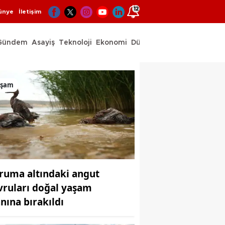
12
ünye
İletişim
Gündem
Asayiş
Teknoloji
Ekonomi
Dünya
Spor
aşam
ruma altındaki angut
vruları doğal yaşam
anına bırakıldı