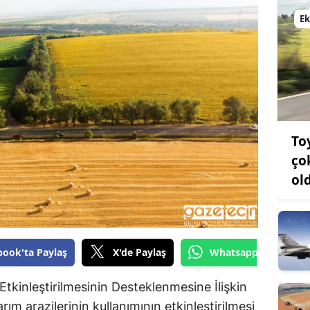
Bilecik
E
Bingöl
Bitlis
Bolu
Burdur
To
Bursa
ço
ol
Çanakkale
Çankırı
Çorum
book'ta Paylaş
X'de Paylaş
Whatsapp'tan Gönde
Denizli
 Etkinleştirilmesinin Desteklenmesine İlişkin
Diyarbakır
arım arazilerinin kullanımının etkinleştirilmesi