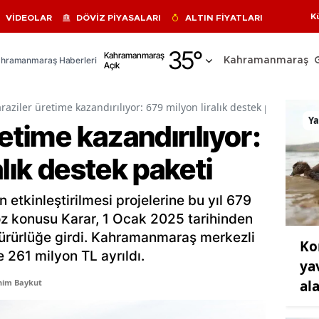
K
VİDEOLAR
DÖVİZ PİYASALARI
ALTIN FİYATLARI
Adana
35
°
Kahramanmaraş
hramanmaraş Haberleri
Kahramanmaraş
Açık
Adıyaman
Afyonkarahisar
raziler üretime kazandırılıyor: 679 milyon liralık destek paketi
Y
retime kazandırılıyor:
Ağrı
alık destek paketi
Amasya
Ankara
n etkinleştirilmesi projelerine bu yıl 679
Antalya
Söz konusu Karar, 1 Ocak 2025 tarihinden
ürürlüğe girdi. Kahramanmaraş merkezli
Ko
Artvin
 261 milyon TL ayrıldı.
ya
Aydın
al
him Baykut
Balıkesir