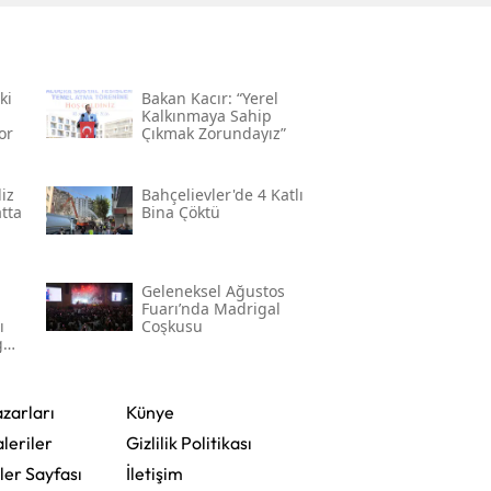
ki
Bakan Kacır: “yerel
Kalkınmaya Sahip
or
Çıkmak Zorundayız”
iz
Bahçelievler'de 4 Katlı
atta
Bina Çöktü
Geleneksel Ağustos
Fuarı’nda Madrigal
ı
Coşkusu
gül
zarları
Künye
leriler
Gizlilik Politikası
ler Sayfası
İletişim