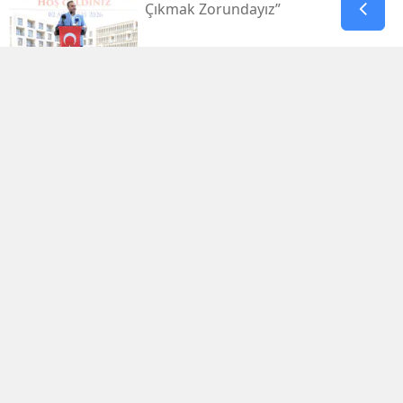
Çıkmak Zorundayız”
Uluslararası Bisiklet Turnuvası, Yarın
Kahramanmaraş’ta Başlıyor
1.029.595 Öğrenciyi Ilgilendiren Lgs
Yerleştirme Sonuçları Yayınlandı
Antalya'da Erdal Ediz Isimli Bir Kişi
Inşaatta Ölü Bulundu
Bahçelievler'de 4 Katlı Bina Çöktü