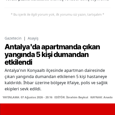
* Bu içerik ile ilgili yorum yok, ilk yorumu siz yazın, tartışalım *
Gazetecin
|
Asayiş
Antalya'da apartmanda çıkan
yangında 5 kişi dumandan
etkilendi
Antalya'nın Konyaaltı ilçesinde apartman dairesinde
çıkan yangında dumandan etkilenen 5 kişi hastaneye
kaldırıldı. İhbar üzerine bölgeye itfaiye, polis ve sağlık
ekipleri sevk edildi.
YAYINLAMA: 07 Ağustos 2026 - 20:16
EDİTÖR: İbrahim Baykut
KAYNAK: Anadolu