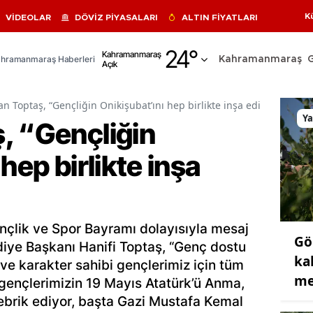
K
VİDEOLAR
DÖVİZ PİYASALARI
ALTIN FİYATLARI
Adana
24
°
Kahramanmaraş
hramanmaraş Haberleri
Kahramanmaraş
Açık
Adıyaman
Afyonkarahisar
n Toptaş, “Gençliğin Onikişubat’ını hep birlikte inşa ediyoruz”
Y
, “Gençliğin
Ağrı
hep birlikte inşa
Amasya
Ankara
Antalya
nçlik ve Spor Bayramı dolayısıyla mesaj
Gö
Artvin
iye Başkanı Hanifi Toptaş, “Genç dostu
ka
 ve karakter sahibi gençlerimiz için tüm
Aydın
me
gençlerimizin 19 Mayıs Atatürk’ü Anma,
Balıkesir
ebrik ediyor, başta Gazi Mustafa Kemal