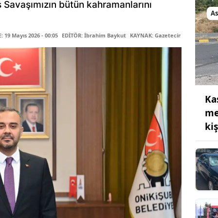
ş Savaşımızın bütün kahramanlarını
Bilecik
As
Bingöl
19 Mayıs 2026 - 00:05
EDİTÖR: İbrahim Baykut
KAYNAK: Gazetecin
Bitlis
Bolu
Burdur
Ka
Bursa
me
ki
Çanakkale
Çankırı
Çorum
Denizli
Diyarbakır