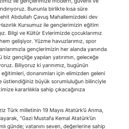
imiz ile gençlerimize modern, güvenli ve
dırıyoruz. Bununla birlikte kısa süre
Malatya
Şehit Abdullah Çavuş Mahallemizdeki dev
Manisa
Hazırlık Kursumuz ile gençlerimizin eğitim
Kahramanmaraş
z. Bilgi ve Kültür Evlerimizde çocuklarımız
hem gelişiyor. Yüzme havuzlarımız, spor
Mardin
lanlarımızla gençlerimizin her alanda yanında
Muğla
biz gençliğe yapılan yatırımın, geleceğe
oruz. Biliyoruz ki yarınımız, bugünün
Muş
 eğitimleri, donanımları için elimizden geleni
Nevşehir
e üstlendiğiniz büyük sorumluluğun bilinciyle
mize kararlılıkla sahip çıkacağınıza
Niğde
Ordu
iz Türk milletinin 19 Mayıs Atatürk’ü Anma,
Rize
layarak, “Gazi Mustafa Kemal Atatürk’ün
mlı günde; vatanını seven, değerlerine sahip
Sakarya