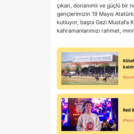
çıkan, donanımlı ve güçlü bir 
gençlerimizin 19 Mayıs Atatürk
kutluyor, başta Gazi Mustafa 
kahramanlarımızı rahmet, minne
Kütah
katıl
#Gün
Red B
#Yaşa