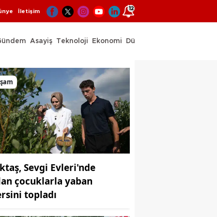
12
ünye
İletişim
Gündem
Asayiş
Teknoloji
Ekonomi
Dünya
Spor
aşam
ktaş, Sevgi Evleri'nde
lan çocuklarla yaban
rsini topladı