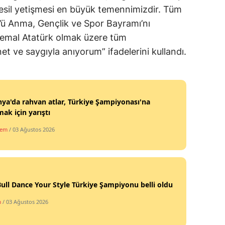
nesil yetişmesi en büyük temennimizdir. Tüm
Samsun
’ü Anma, Gençlik ve Spor Bayramı’nı
Kemal Atatürk olmak üzere tüm
Siirt
t ve saygıyla anıyorum” ifadelerini kullandı.
Sinop
Sivas
Tekirdağ
ya'da rahvan atlar, Türkiye Şampiyonası'na
mak için yarıştı
Tokat
dem
/ 03 Ağustos 2026
Trabzon
Tunceli
Şanlıurfa
ull Dance Your Style Türkiye Şampiyonu belli oldu
Uşak
m
/ 03 Ağustos 2026
Van