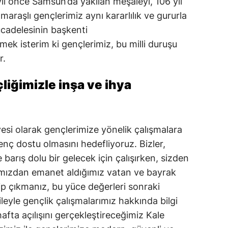
 yıl önce Samsun’da yakılan meşaleyi, 106 yıl
Mersin
raşlı gençlerimiz aynı kararlılık ve gururla
mücadelesinin başkenti
İstanbul
k isterim ki gençlerimiz, bu milli duruşu
İzmir
r.
Kars
liğimizle inşa ve ihya
Kastamonu
Kayseri
si olarak gençlerimize yönelik çalışmalara
Kırklareli
genç dostu olmasını hedefliyoruz. Bizler,
 barış dolu bir gelecek için çalışırken, sizden
Kırşehir
mızdan emanet aldığımız vatan ve bayrak
Kocaeli
ip çıkmanız, bu yüce değerleri sonraki
ileyle gençlik çalışmalarımız hakkında bilgi
Konya
fta açılışını gerçekleştireceğimiz Kale
Kütahya