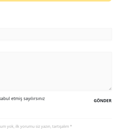
Yozgat
Zonguldak
Aksaray
Bayburt
Karaman
Kırıkkale
Batman
Şırnak
abul etmiş sayılırsınız
GÖNDER
Bartın
Ardahan
yorum yok, ilk yorumu siz yazın, tartışalım *
Iğdır