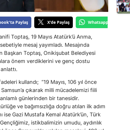
Edirne
Elazığ
book'ta Paylaş
X'de Paylaş
Whatsapp'tan Gönde
Erzincan
nifi Toptaş, 19 Mayıs Atatürk’ü Anma,
Erzurum
ebetiyle mesaj yayımladı. Mesajında
n Başkan Toptaş, Onikişubat Belediyesi
Eskişehir
alara önem verdiklerini ve genç dostu
Gaziantep
anlattı.
Giresun
adeleri kullandı; “19 Mayıs, 106 yıl önce
Samsun’a çıkarak milli mücadelemizi fiili
Gümüşhane
 anlamlı günlerinden bir tanesidir.
Hakkari
zgürlüğe ve bağımsızlığa doğru atılan ilk adım
mı ise Gazi Mustafa Kemal Atatürk’ün, Türk
Hatay
Gençliğimiz, istikbalimizin umudu, aydınlık
Isparta