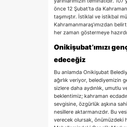
yarınlarımızın teminatıdır. 107
önce 12 Şubat’ta da Kahramanma
taşımıştır. İstiklal ve istikbal 
Kahramanmaraş’ımızdan belirtme
her zaman göstermeye hazırdı
Onikişubat’ımızı genç
edeceğiz
Bu anlamda Onikişubat Belediye
ağırlık veriyor, belediyemizin 
sizlere daha aydınlık, umutlu ve
beklentimiz; kahraman ecdadı
sevgisine, özgürlük aşkına sah
nesillere aktarmanızdır. Bu ves
verecek olursak, önümüzdeki ha