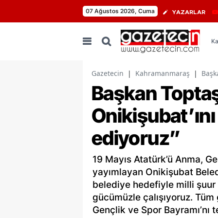
07 Ağustos 2026, Cuma
YAZARLAR
Ka
Gazetecin
|
Kahramanmaraş
|
Başka
Başkan Toptaş
Onikişubat’ını 
ediyoruz”
19 Mayıs Atatürk’ü Anma, Ge
yayımlayan Onikişubat Beled
belediye hedefiyle milli şuur
gücümüzle çalışıyoruz. Tüm 
Gençlik ve Spor Bayramı’nı t