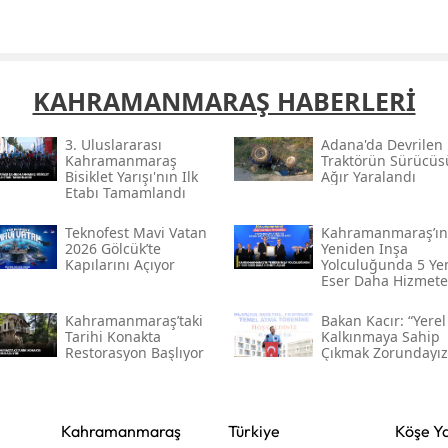
Yalova
Karabük
KAHRAMANMARAŞ HABERLERİ
Kilis
3. Uluslararası
Adana'da Devrilen
Kahramanmaraş
Traktörün Sürücüs
Osmaniye
Bisiklet Yarışı'nın Ilk
Ağır Yaralandı
Etabı Tamamlandı
Düzce
Teknofest Mavi Vatan
Kahramanmaraş’ın
2026 Gölcük’te
Yeniden Inşa
Kapılarını Açıyor
Yolculuğunda 5 Ye
Eser Daha Hizmete
Açıldı
Kahramanmaraş’taki
Bakan Kacır: “yerel
Tarihi Konakta
Kalkınmaya Sahip
Restorasyon Başlıyor
Çıkmak Zorundayız
Kahramanmaraş
Türkiye
Köşe Ya