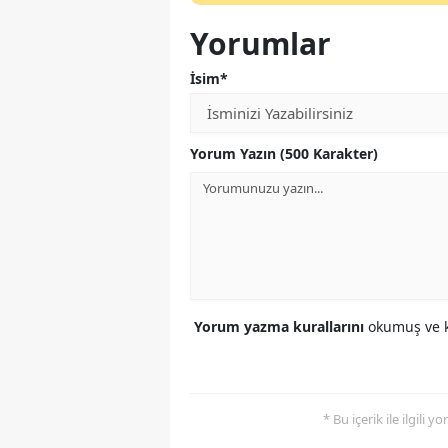
Yorumlar
İsim*
Yorum Yazın (500 Karakter)
Yorum yazma kurallarını
okumuş ve k
* Bu içerik ile ilgili 