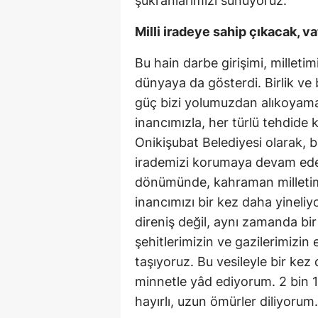
şükranlarımızı sunuyoruz.
Milli iradeye sahip çıkacak, v
Bu hain darbe girişimi, milleti
dünyaya da gösterdi. Birlik ve 
güç bizi yolumuzdan alıkoyamaz
inancımızla, her türlü tehdide
Onikişubat Belediyesi olarak, b
irademizi korumaya devam edec
dönümünde, kahraman milletimi
inancımızı bir kez daha yinel
direniş değil, aynı zamanda bir
şehitlerimizin ve gazilerimizi
taşıyoruz. Bu vesileyle bir ke
minnetle yâd ediyorum. 2 bin 1
hayırlı, uzun ömürler diliyorum.