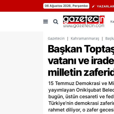
06 Ağustos 2026, Perşembe
YAZARLA
Ka
Gazetecin
|
Kahramanmaraş
|
Başka
Başkan Topta
vatanı ve irad
milletin zaferi
15 Temmuz Demokrasi ve Mill
yayımlayan Onikişubat Beledi
bugün, üstün cesareti ve feda
Türkiye’nin demokrasi zaferi
rahmet diliyor, o zafer gece