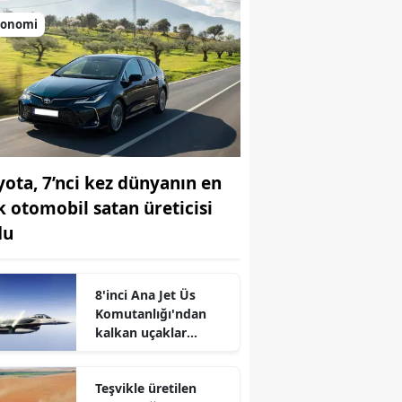
konomi
yota, 7’nci kez dünyanın en
k otomobil satan üreticisi
du
8'inci Ana Jet Üs
Komutanlığı'ndan
kalkan uçaklar
Karadeniz
semalarında
Teşvikle üretilen