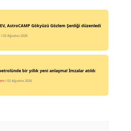
Samsun
Siirt
EV, AstroCAMP Gökyüzü Gözlem Şenliği düzenledi
Sinop
/ 02 Ağustos 2026
Sivas
Tekirdağ
Tokat
petrolünde bir yıllık yeni anlaşma! İmzalar atıldı
dem
/ 02 Ağustos 2026
Trabzon
Tunceli
Şanlıurfa
Uşak
Van