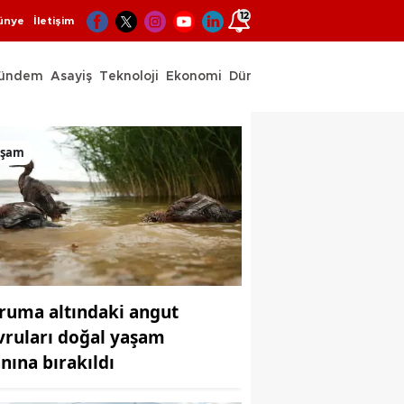
12
ünye
İletişim
ündem
Asayiş
Teknoloji
Ekonomi
Dünya
Spor
eridir”
aşam
ruma altındaki angut
vruları doğal yaşam
anına bırakıldı