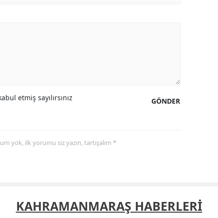
Yozgat
Zonguldak
Aksaray
Bayburt
Karaman
abul etmiş sayılırsınız
GÖNDER
Kırıkkale
Batman
yorum yok, ilk yorumu siz yazın, tartışalım *
Şırnak
Bartın
Ardahan
KAHRAMANMARAŞ HABERLERİ
Iğdır