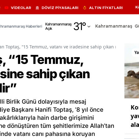
K
R
VİDEOLAR
DÖVİZ PİYASALARI
ALTIN FİYATLARI
Adana
31
°
Kahramanmaraş
hramanmaraş Haberleri
Kahramanmaraş
G
Açık
Adıyaman
Afyonkarahisar
n Toptaş, “15 Temmuz, vatanı ve iradesine sahip çıkan milletin zaf
Y
ş, “15 Temmuz,
Ağrı
esine sahip çıkan
Amasya
Ankara
dir”
Antalya
i Birlik Günü dolayısıyla mesaj
Ko
Artvin
ye Başkanı Hanifi Toptaş, ‘8 yıl önce
ya
kârlıklarıyla hain darbe girişimini
Aydın
al
ne dönüştüren tüm şehitlerimize Allah’tan
Balıkesir
sinde vatanı canı pahasına koruyan