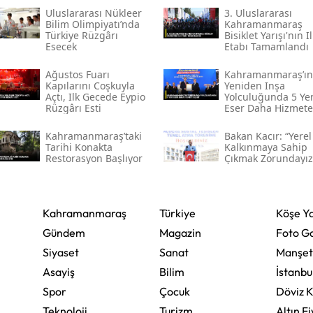
Uluslararası Nükleer
3. Uluslararası
Bilim Olimpiyatı’nda
Kahramanmaraş
Yalova
Türkiye Rüzgârı
Bisiklet Yarışı'nın Il
Esecek
Etabı Tamamlandı
Karabük
Ağustos Fuarı
Kahramanmaraş’ın
Kilis
Kapılarını Coşkuyla
Yeniden Inşa
Açtı, Ilk Gecede Eypio
Yolculuğunda 5 Ye
Rüzgârı Esti
Eser Daha Hizmete
Osmaniye
Açıldı
Kahramanmaraş’taki
Bakan Kacır: “yerel
Düzce
Tarihi Konakta
Kalkınmaya Sahip
Restorasyon Başlıyor
Çıkmak Zorundayız
Kahramanmaraş
Türkiye
Köşe Ya
Gündem
Magazin
Foto Ga
Siyaset
Sanat
Manşet
Asayiş
Bilim
İstanbu
Spor
Çocuk
Döviz K
Teknoloji
Turizm
Altın Fi