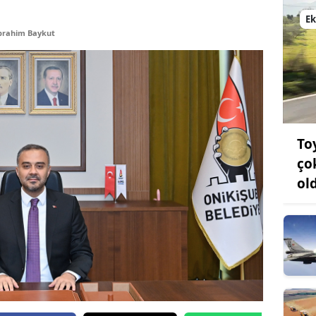
Bilecik
E
brahim Baykut
Bingöl
Bitlis
Bolu
Burdur
To
Bursa
ço
ol
Çanakkale
Çankırı
Çorum
Denizli
Diyarbakır