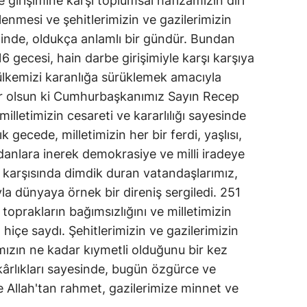
irişimine karşı toplumsal hafızamızın diri
Mersin
enmesi ve şehitlerimizin ve gazilerimizin
iğinde, oldukça anlamlı bir gündür. Bundan
İstanbul
 gecesi, hain darbe girişimiyle karşı karşıya
İzmir
ülkemizi karanlığa sürüklemek amacıyla
ler olsun ki Cumhurbaşkanımız Sayın Recep
Kars
milletimizin cesareti ve kararlılığı sayesinde
Kastamonu
ık gecede, milletimizin her bir ferdi, yaşlısı,
danlara inerek demokrasiye ve milli iradeye
Kayseri
rın karşısında dimdik duran vatandaşlarımız,
Kırklareli
la dünyaya örnek bir direniş sergiledi. 251
toprakların bağımsızlığını ve milletimizin
Kırşehir
hiçe saydı. Şehitlerimizin ve gazilerimizin
Kocaeli
mızın ne kadar kıymetli olduğunu bir kez
kârlıkları sayesinde, bugün özgürce ve
Konya
e Allah'tan rahmet, gazilerimize minnet ve
Kütahya