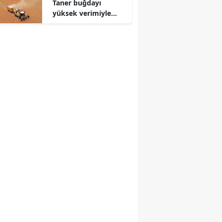
Taner buğdayı
r
yüksek verimiyle
üreticiyi güldürecek