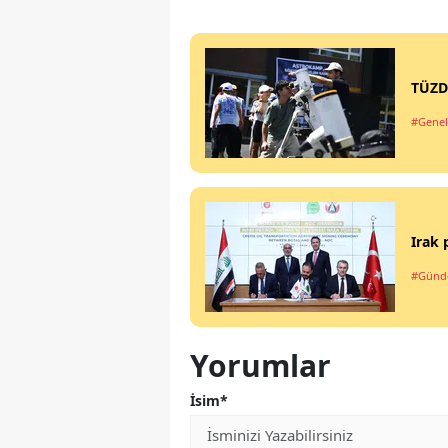
TÜZD
#Genel
Irak 
#Gün
Yorumlar
İsim*