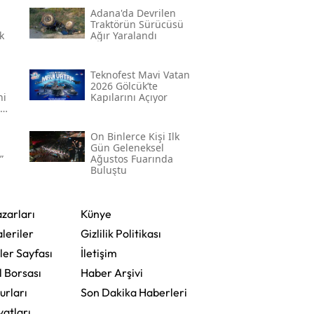
Adana'da Devrilen
Traktörün Sürücüsü
k
Ağır Yaralandı
Teknofest Mavi Vatan
2026 Gölcük’te
ni
Kapılarını Açıyor
On Binlerce Kişi Ilk
Gün Geleneksel
”
Ağustos Fuarında
Buluştu
zarları
Künye
leriler
Gizlilik Politikası
ler Sayfası
İletişim
l Borsası
Haber Arşivi
urları
Son Dakika Haberleri
yatları