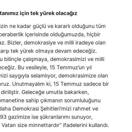
Malatya
atanımız için tek yürek olacağız
Manisa
mizin ne kadar güçlü ve kararlı olduğunu tüm
Kahramanmaraş
beraberlik içerisinde olduğumuzda, hiçbir
. Bizler, demokrasiye ve milli iradeye olan
Mardin
 karşı tek yürek olmaya devam edeceğiz.
Muğla
u bilinçle çalışmaya, demokrasimizi ve milli
eğiz. Bu vesileyle, 15 Temmuz’un yıl
Muş
zi saygıyla selamlıyor, demokrasimize olan
Nevşehir
iyoruz. Unutmayalım ki, 15 Temmuz sadece bir
 diriliştir. Geleceğe umutla bakarken,
Niğde
n emanetine sahip çıkmanın sorumluluğunu
Ordu
z daha Demokrasi Şehitleri’mizi rahmet ve
93 gazimize ise şükranlarımı sunuyor,
Rize
 Vatan size minnettardır” ifadelerini kullandı.
Sakarya