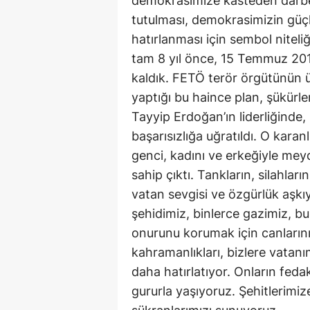
demokrasimize kasteden darbe g
tutulması, demokrasimizin güçl
hatırlanması için sembol nitel
tam 8 yıl önce, 15 Temmuz 2016
kaldık. FETÖ terör örgütünün 
yaptığı bu haince plan, şükür
Tayyip Erdoğan’ın liderliğinde, 
başarısızlığa uğratıldı. O karanl
genci, kadını ve erkeğiyle mey
sahip çıktı. Tankların, silahla
vatan sevgisi ve özgürlük aşkıy
şehidimiz, binlerce gazimiz, bu 
onurunu korumak için canlarını 
kahramanlıkları, bizlere vatanı
daha hatırlatıyor. Onların feda
gururla yaşıyoruz. Şehitlerimiz