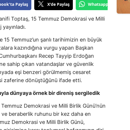
book'ta Paylaş
X'de Paylaş
Whatsapp'tan Gönde
Edirne
anifi Toptaş, 15 Temmuz Demokrasi ve Milli
Elazığ
j yayınladı.
Erzincan
e 15 Temmuz’un şanlı tarihimizin en büyük
Erzurum
ızalara kazındığına vurgu yapan Başkan
Eskişehir
in Cumhurbaşkanı Recep Tayyip Erdoğan
ne sahip çıkan vatandaşlar ve güvenlik
Gaziantep
ünyada eşi benzeri görülmemiş cesaret
Giresun
si zaferine dönüştüğünü ifade etti.
Gümüşhane
yla dünyaya örnek bir direniş sergiledik
Hakkari
 Temmuz Demokrasi ve Milli Birlik Günü’nün
k ve beraberlik ruhunu bir kez daha en
Hatay
uz Demokrasi ve Milli Birlik Günü,
Isparta