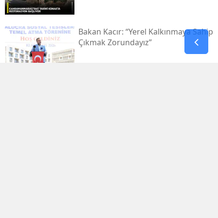
Bakan Kacır: “yerel Kalkınmaya Sahip
Çıkmak Zorundayız”
Uluslararası Bisiklet Turnuvası, Yarın
Kahramanmaraş’ta Başlıyor
1.029.595 Öğrenciyi Ilgilendiren Lgs
Yerleştirme Sonuçları Yayınlandı
Antalya'da Erdal Ediz Isimli Bir Kişi
Inşaatta Ölü Bulundu