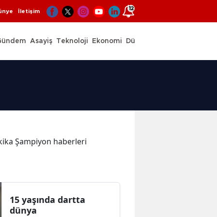
12
ünye
İletişim
Gündem
Asayiş
Teknoloji
Ekonomi
Dünya
Spor
dakika Şampiyon haberleri
15 yaşında dartta
dünya