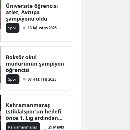
Üniversite öğrencisi
atlet, Avrupa
şampiyonu oldu
Spor
13 Ağustos 2025
Boksör okul
müdürünün şampiyon
öğrencisi
Spor
07 Haziran 2025
Kahramanmaraş
İstiklalspor'un hedefi
önce 1. Lig ardından
Süper Lig
Kahramanmaraş
29 Mayıs