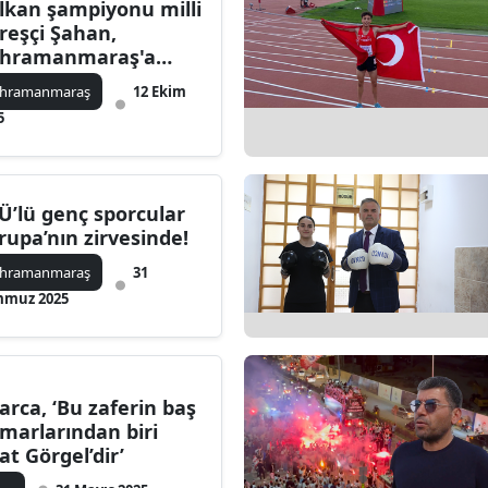
lkan şampiyonu milli
Edirne
reşçi Şahan,
hramanmaraş'a
Elazığ
ndü
hramanmaraş
12 Ekim
Erzincan
5
Erzurum
Eskişehir
Ü’lü genç sporcular
rupa’nın zirvesinde!
Gaziantep
hramanmaraş
31
Giresun
muz 2025
Gümüşhane
Hakkari
arca, ‘Bu zaferin baş
Hatay
marlarından biri
rat Görgel’dir’
Isparta