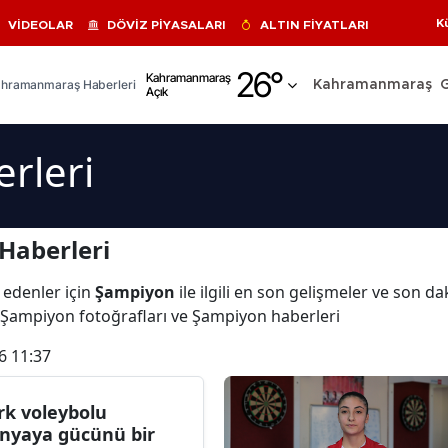
K
VİDEOLAR
DÖVİZ PİYASALARI
ALTIN FİYATLARI
Adana
26
°
Kahramanmaraş
hramanmaraş Haberleri
Kahramanmaraş
Açık
Adıyaman
Afyonkarahisar
rleri
Ağrı
Amasya
Haberleri
Ankara
 edenler için
Şampiyon
ile ilgili en son gelişmeler ve son 
Antalya
 Şampiyon fotoğrafları ve Şampiyon haberleri
Artvin
6 11:37
Aydın
rk voleybolu
Balıkesir
nyaya gücünü bir