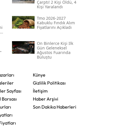
Çarptı! 2 Kişi Öldü, 4
Kişi Yaralandı
Tmo 2026-2027
Kabuklu Fındık Alım
ni
Fiyatlarını Açıkladı
On Binlerce Kişi Ilk
Gün Geleneksel
”
Ağustos Fuarında
Buluştu
zarları
Künye
leriler
Gizlilik Politikası
ler Sayfası
İletişim
l Borsası
Haber Arşivi
urları
Son Dakika Haberleri
yatları
Fiyatları