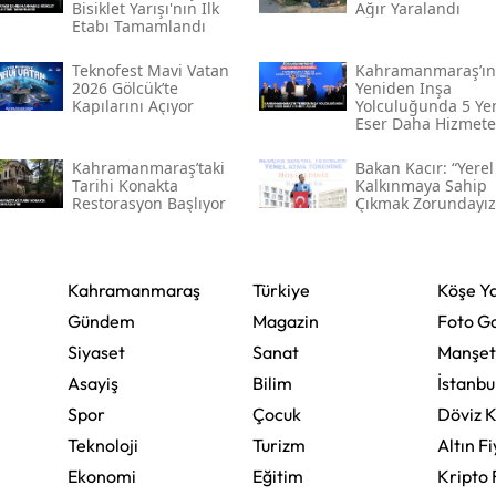
Bisiklet Yarışı'nın Ilk
Ağır Yaralandı
Etabı Tamamlandı
Malatya
Teknofest Mavi Vatan
Kahramanmaraş’ın
Manisa
2026 Gölcük’te
Yeniden Inşa
Kapılarını Açıyor
Yolculuğunda 5 Ye
Eser Daha Hizmete
Kahramanmaraş
Açıldı
Kahramanmaraş’taki
Bakan Kacır: “yerel
Mardin
Tarihi Konakta
Kalkınmaya Sahip
Restorasyon Başlıyor
Çıkmak Zorundayız
Muğla
Muş
Kahramanmaraş
Türkiye
Köşe Ya
Nevşehir
Gündem
Magazin
Foto Ga
Niğde
Siyaset
Sanat
Manşet
Asayiş
Bilim
İstanbu
Ordu
Spor
Çocuk
Döviz K
Rize
Teknoloji
Turizm
Altın Fi
Ekonomi
Eğitim
Kripto 
Sakarya