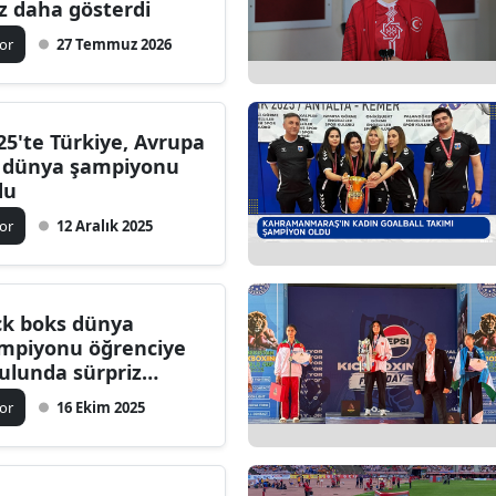
z daha gösterdi
Bilecik
or
27 Temmuz 2026
Bingöl
Bitlis
25'te Türkiye, Avrupa
Bolu
 dünya şampiyonu
du
Burdur
or
12 Aralık 2025
Bursa
Çanakkale
ck boks dünya
Çankırı
mpiyonu öğrenciye
ulunda sürpriz
Çorum
rşılama
or
16 Ekim 2025
Denizli
Diyarbakır