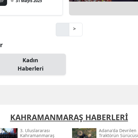
or
31 Mayıs 2025
Mersin
İstanbul
>
İzmir
r
Kars
Kastamonu
Kadın
Haberleri
Kayseri
Kırklareli
Kırşehir
Kocaeli
KAHRAMANMARAŞ HABERLERİ
Konya
3. Uluslararası
Adana'da Devrilen
Kütahya
Kahramanmaraş
Traktörün Sürücüs