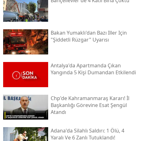
Bahçelievler'de 4 Katlı Bina Çöktü
Bakan Yumaklı'dan Bazı Iller Için
"şiddetli Rüzgar" Uyarısı
Antalya'da Apartmanda Çıkan
Yangında 5 Kişi Dumandan Etkilendi
Chp'de Kahramanmaraş Kararı! İl
Başkanlığı Görevine Esat Şengül
Atandı
Adana'da Silahlı Saldırı: 1 Ölü, 4
Yaralı Ve 6 Zanlı Tutuklandı!