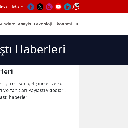
12
ünye
İletişim
Gündem
Asayiş
Teknoloji
Ekonomi
Dünya
Spor
ştı Haberleri
leri
e ilgili en son gelişmeler ve son
Ve Yanıtları Paylaştı videoları,
laştı haberleri