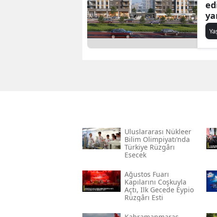
ed
ya
Y
Uluslararası Nükleer
Bilim Olimpiyatı’nda
Türkiye Rüzgârı
Esecek
Ağustos Fuarı
Kapılarını Coşkuyla
Açtı, Ilk Gecede Eypio
Rüzgârı Esti
Kahramanmaraş