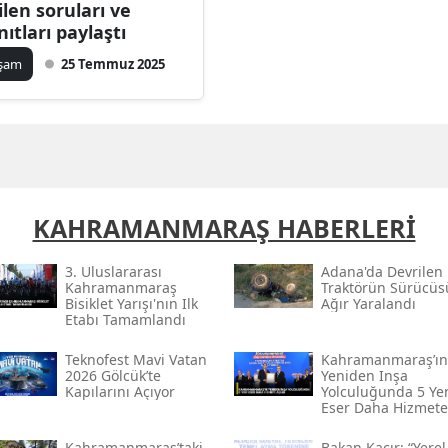
ilen soruları ve
Bilecik
nıtları paylaştı
Bingöl
aşam
25 Temmuz 2025
Bitlis
Bolu
Burdur
KAHRAMANMARAŞ HABERLERİ
Bursa
Çanakkale
3. Uluslararası
Adana'da Devrilen
Kahramanmaraş
Traktörün Sürücüs
Bisiklet Yarışı'nın Ilk
Ağır Yaralandı
Çankırı
Etabı Tamamlandı
Çorum
Teknofest Mavi Vatan
Kahramanmaraş’ın
2026 Gölcük’te
Yeniden Inşa
Denizli
Kapılarını Açıyor
Yolculuğunda 5 Ye
Eser Daha Hizmete
Açıldı
Diyarbakır
Kahramanmaraş’taki
Bakan Kacır: “yerel