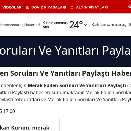
K
VİDEOLAR
DÖVİZ PİYASALARI
ALTIN FİYATLARI
Adana
24
°
Kahramanmaraş
hramanmaraş Haberleri
Kahramanmaraş
Açık
Adıyaman
Afyonkarahisar
ruları Ve Yanıtları Payla
Ağrı
Amasya
n Soruları Ve Yanıtları Paylaştı Haber
Ankara
 edenler için
Merak Edilen Soruları Ve Yanıtları Paylaştı
il
Antalya
tları Paylaştı haberleri sunulmaktadır. Merak Edilen Soruları 
aylaştı fotoğrafları ve Merak Edilen Soruları Ve Yanıtları Pay
Artvin
5 17:00
Aydın
Balıkesir
kan Kurum, merak