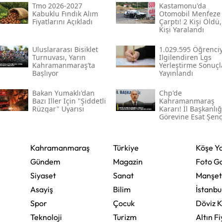
Tmo 2026-2027
Kastamonu'da
Edirne
Kabuklu Fındık Alım
Otomobil Menfeze
Fiyatlarını Açıkladı
Çarptı! 2 Kişi Öldü,
Kişi Yaralandı
Elazığ
Uluslararası Bisiklet
1.029.595 Öğrenciy
Erzincan
Turnuvası, Yarın
Ilgilendiren Lgs
Kahramanmaraş’ta
Yerleştirme Sonuçl
Erzurum
Başlıyor
Yayınlandı
Bakan Yumaklı'dan
Chp'de
Eskişehir
Bazı Iller Için "şiddetli
Kahramanmaraş
Rüzgar" Uyarısı
Kararı! İl Başkanlığ
Gaziantep
Görevine Esat Şen
Atandı
Giresun
Kahramanmaraş
Türkiye
Köşe Ya
Gümüşhane
Gündem
Magazin
Foto Ga
Hakkari
Siyaset
Sanat
Manşet
Asayiş
Bilim
İstanbu
Hatay
Spor
Çocuk
Döviz K
Isparta
Teknoloji
Turizm
Altın Fi