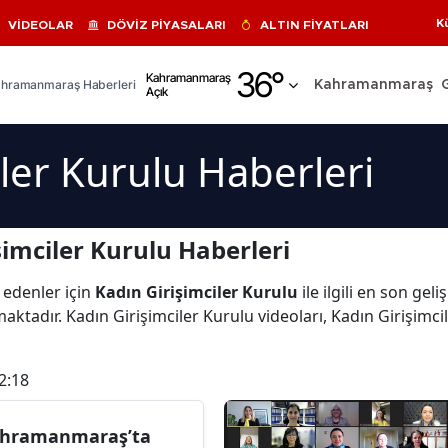
K
VİDEOLAR
DÖVİZ PİYASALARI
ALTIN FİYATLARI
Adana
36
°
Kahramanmaraş
hramanmaraş Haberleri
Kahramanmaraş
Açık
Adıyaman
Afyonkarahisar
iler Kurulu Haberleri
Ağrı
Amasya
imciler Kurulu Haberleri
Ankara
 edenler için
Kadın Girişimciler Kurulu
ile ilgili en son ge
Antalya
aktadır. Kadın Girişimciler Kurulu videoları, Kadın Girişimci
Artvin
2:18
Aydın
Balıkesir
hramanmaraş’ta