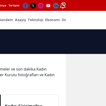
12
ünye
İletişim
Gündem
Asayiş
Teknoloji
Ekonomi
Dünya
Spor
lişmeler ve son dakika Kadın
ler Kurulu fotoğrafları ve Kadın