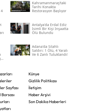
Kahramanmaraş’taki
Tarihi Konakta
 4
Restorasyon Başlıyor
i
Antalya'da Erdal Ediz
Isimli Bir Kişi Inşaatta
arı
Ölü Bulundu
Adana'da Silahlı
Saldırı: 1 Ölü, 4 Yaralı
ı
Ve 6 Zanlı Tutuklandı!
gül
zarları
Künye
leriler
Gizlilik Politikası
ler Sayfası
İletişim
l Borsası
Haber Arşivi
urları
Son Dakika Haberleri
yatları