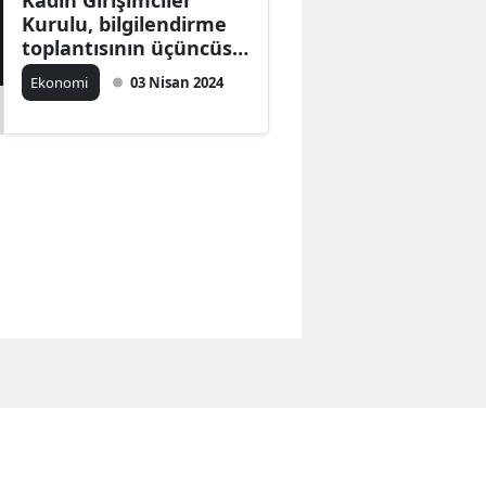
Kadın Girişimciler
Kurulu, bilgilendirme
toplantısının üçüncüsü
yapıldı
Ekonomi
03 Nisan 2024