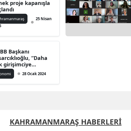
nek proje kapanışla
Bilecik
çlandı
Bingöl
hramanmaraş
25 Nisan
5
Bitlis
Bolu
BB Başkanı
Burdur
sarcıklıoğlu, “Daha
k girişimciye
Bursa
tiyacımız var’
konomi
28 Ocak 2024
Çanakkale
Çankırı
Çorum
Denizli
KAHRAMANMARAŞ HABERLERİ
Diyarbakır