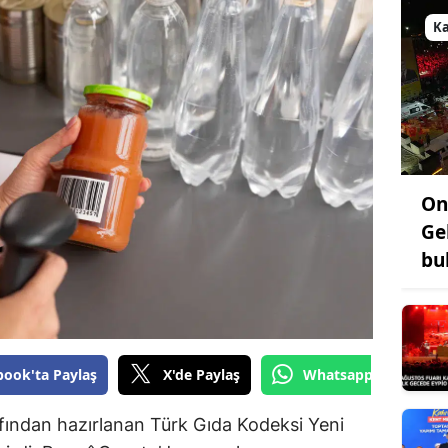
Bilecik
K
Bingöl
Bitlis
Bolu
Burdur
On
Bursa
Ge
bu
Çanakkale
Çankırı
Çorum
book'ta Paylaş
X'de Paylaş
Whatsapp'tan Gönde
Denizli
fından hazırlanan Türk Gıda Kodeksi Yeni
Diyarbakır