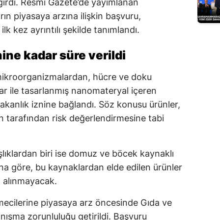
girdi. Resmî Gazete’de yayımlanan
Edirne
rın piyasaya arzına ilişkin başvuru,
ilk kez ayrıntılı şekilde tanımlandı.
Elazığ
Erzincan
ine kadar süre verildi
Erzurum
ikroorganizmalardan, hücre ve doku
lar ile tasarlanmış nanomateryal içeren
Eskişehir
akanlık iznine bağlandı. Söz konusu ürünler,
Gaziantep
n tarafından risk değerlendirmesine tabi
Giresun
ıklardan biri ise domuz ve böcek kaynaklı
Gümüşhane
una göre, bu kaynaklardan elde edilen ürünler
Hakkari
a alınmayacak.
Hatay
etmecilerine piyasaya arz öncesinde Gıda ve
Isparta
ışma zorunluluğu getirildi. Başvuru