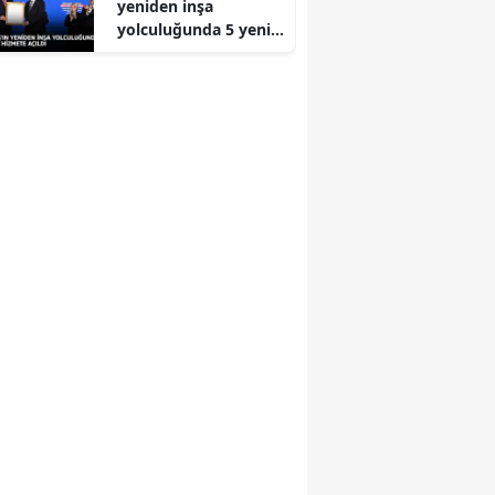
yeniden inşa
yolculuğunda 5 yeni
eser daha hizmete
açıldı