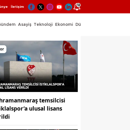
12
ünye
İletişim
Gündem
Asayiş
Teknoloji
Ekonomi
Dünya
Spor
or
hramanmaraş temsilcisi
iklalspor’a ulusal lisans
ildi