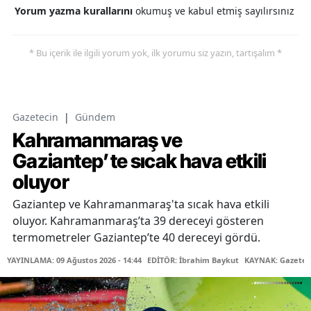
Yorum yazma kurallarını
okumuş ve kabul etmiş sayılırsınız
* Bu içerik ile ilgili yorum yok, ilk yorumu siz yazın, tartışalım *
Gazetecin
|
Gündem
Kahramanmaraş ve
Gaziantep’te sıcak hava etkili
oluyor
Gaziantep ve Kahramanmaraş'ta sıcak hava etkili
oluyor. Kahramanmaraş’ta 39 dereceyi gösteren
termometreler Gaziantep’te 40 dereceyi gördü.
YAYINLAMA: 09 Ağustos 2026 - 14:44
EDİTÖR: İbrahim Baykut
KAYNAK: Gazetec