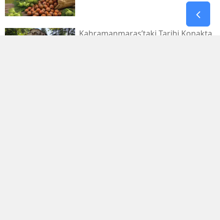
Kahramanmaraş’taki Tarihi Konakta
Restorasyon Başlıyor
1.029.595 Öğrenciyi Ilgilendiren Lgs
Yerleştirme Sonuçları Yayınlandı
Antalya'da Erdal Ediz Isimli Bir Kişi
Inşaatta Ölü Bulundu
Bahçelievler'de 4 Katlı Bina Çöktü