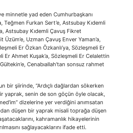
Mersin
 ve minnetle yad eden Cumhurbaşkanı
İstanbul
, Teğmen Furkan Sert’e, Astsubay Kıdemli
 Astsubay Kıdemli Çavuş Fikret
İzmir
t Üzüm’e, Uzman Çavuş Enver Yaman’a,
Kars
eşmeli Er Özkan Özkanlı’ya, Sözleşmeli Er
i Er Ahmet Kuşak’a, Sözleşmeli Er Celalettin
Kastamonu
Gültekin’e, Cenabıallah’tan sonsuz rahmet
Kayseri
Kırklareli
 bir şiirinde, “Ardıçlı dağlardan sökerken
Kırşehir
bir yaprak, senin de son göçün öyle olacak,
d’im” dizelerine yer verdiğini anımsatan
Kocaeli
dan düşen bir yaprak misali toprağa düşen
Konya
yaşatacaklarını, kahramanlık hikayelerinin
rılmasını sağlayacaklarını ifade etti.
Kütahya