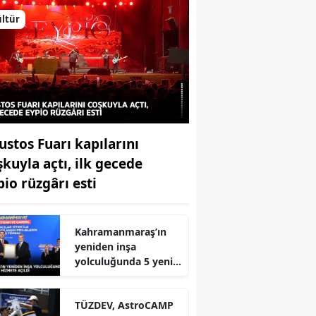
ltür
ustos Fuarı kapılarını
şkuyla açtı, ilk gecede
pio rüzgârı esti
Kahramanmaraş’ın
yeniden inşa
yolculuğunda 5 yeni
eser daha hizmete
r
açıldı
TÜZDEV, AstroCAMP