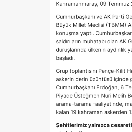
Kahramanmaraş, 09 Temmuz 
Cumhurbaşkanı ve AK Parti Ge
Büyük Millet Meclisi (TBMM) AK 
konuşma yaptı. Cumhurbaşkanı
saldırıların muhatabı olan AK 
duruşlarında ülkenin aydınlık y
başladı.
Grup toplantısını Pençe-Kilit 
askerin derin üzüntüsü içinde g
Cumhurbaşkanı Erdoğan, 6 Tem
Piyade Üsteğmen Nuri Melih Bo
arama-tarama faaliyetinde, m
kalan 19 kahraman askerden 12
Şehitlerimiz yalnızca cesaretl