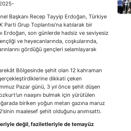
2025-
Edirne
nel Başkanı Recep Tayyip Erdoğan, Türkiye
Elazığ
Parti Grup Toplantısı’na katılarak bir
Erzincan
 Erdoğan, son günlerde hadsiz ve seviyesiz
Gençliği ve heyecanlarında, coşkularında,
Erzurum
arınlarını gördüğü gençleri selamlayarak
Eskişehir
Gaziantep
Harekât Bölgesinde şehit olan 12 kahraman
erçekleştirdiklerine dikkati çeken
Giresun
muz Pazar günü, 3 yıl önce şehit düşen
Gümüşhane
zkurt’un naaşını bulmak için yürütülen
ağarada biriken yoğun metan gazına maruz
Hakkari
’sinin maalesef şehit olduğunu anımsattı.
Hatay
eriyle değil, faziletleriyle de temayüz
Isparta