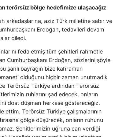
an terörsüz bölge hedefimize ulaşacağız
Malatya
lah arkadaşlarına, aziz Türk milletine sabır ve
Manisa
Cumhurbaşkanı Erdoğan, tedavileri devam
Kahramanmaraş
alar diledi.
Mardin
nlarını feda etmiş tüm şehitleri rahmetle
Muğla
nan Cumhurbaşkanı Erdoğan, sözlerini şöyle
 bu şanlı bayrağın bize kahraman
Muş
n emaneti olduğunu hiçbir zaman unutmadık
Nevşehir
ce Terörsüz Türkiye ardından Terörsüz
lerimizin ruhlarını şad edecek, onların
Niğde
iğini dost düşman herkese göstereceğiz.
Ordu
 ettim. Terörsüz Türkiye çalışmalarının
atırasına gölge düşürecek, onların ruhunu
Rize
lamaz. Şehitlerimizin uğruna can verdiği
Sakarya