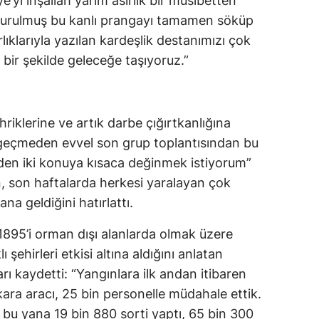
e’yi inşallah yarım asırlık bir musibetten
 vurulmuş bu kanlı prangayı tamamen söküp
Samsun
lıklarıyla yazılan kardeşlik destanımızı çok
Siirt
ir şekilde geleceğe taşıyoruz.”
Sinop
Sivas
riklerine ve artık darbe çığırtkanlığına
Tekirdağ
geçmeden evvel son grup toplantısından bu
en iki konuya kısaca değinmek istiyorum”
Tokat
 son haftalarda herkesi yaralayan çok
Trabzon
a geldiğini hatırlattı.
Tunceli
 1895’i orman dışı alanlarda olmak üzere
 şehirleri etkisi altına aldığını anlatan
Şanlıurfa
 kaydetti: “Yangınlara ilk andan itibaren
Uşak
kara aracı, 25 bin personelle müdahale ettik.
bu yana 19 bin 880 sorti yaptı, 65 bin 300
Van