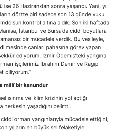
’ü ise 26 Haziran’dan sonra yaşandı. Yani, yıl
Yozgat
ların dörtte biri sadece son 13 günde vuku
mdolsun kontrol altına aldık. Son iki haftada
Zonguldak
 Manisa, İstanbul ve Bursa’da ciddi boyutlara
Aksaray
amansız bir mücadele verdik. Bu vesileyle,
Bayburt
edilmesinde canları pahasına görev yapan
ekkür ediyorum. İzmir Ödemiş’teki yangına
Karaman
rman işçilerimiz İbrahim Demir ve Ragıp
Kırıkkale
t diliyorum.”
Batman
 millî bir kanundur
Şırnak
 ısınma ve iklim krizinin yol açtığı
 herkesin yaşadığını belirtti.
Bartın
i ciddi orman yangınlarıyla mücadele ettiğini,
Ardahan
on yılların en büyük sel felaketiyle
Iğdır