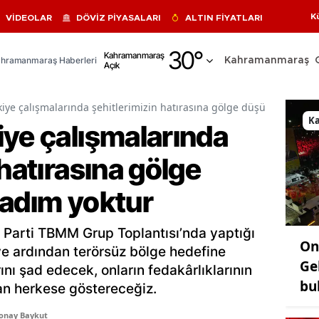
K
VİDEOLAR
DÖVİZ PİYASALARI
ALTIN FİYATLARI
Adana
30
°
Kahramanmaraş
hramanmaraş Haberleri
Kahramanmaraş
Açık
Adıyaman
Afyonkarahisar
kiye çalışmalarında şehitlerimizin hatırasına gölge düşürecek bir 
K
iye çalışmalarında
Ağrı
 hatırasına gölge
Amasya
Ankara
 adım yoktur
Antalya
Parti TBMM Grup Toplantısı’nda yaptığı
On
Artvin
e ardından terörsüz bölge hedefine
Ge
rını şad edecek, onların fedakârlıklarının
Aydın
bu
an herkese göstereceğiz.
Balıkesir
Sonay Baykut