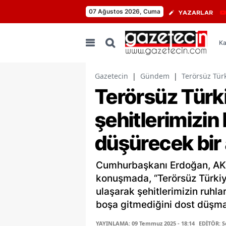
07 Ağustos 2026, Cuma
YAZARLAR
Ka
Gazetecin
|
Gündem
|
Terörsüz Tür
Terörsüz Türk
şehitlerimizin
düşürecek bir
Cumhurbaşkanı Erdoğan, AK 
konuşmada, “Terörsüz Türkiy
ulaşarak şehitlerimizin ruhla
boşa gitmediğini dost düşm
YAYINLAMA: 09 Temmuz 2025 - 18:14
EDİTÖR: 