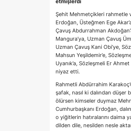
etmişlerdi
Şehit Mehmetçikleri rahmetle
Erdoğan, Üsteğmen Ege Akar’a
Çavuş Abdurrahman Akdoğan’a,
Mangura’ya, Uzman Çavuş Ümi
Uzman Çavuş Kani Obi’ye, Sözl
Mahsun Yeşildemir’e, Sözleşmel
Uyanık’a, Sözleşmeli Er Ahmet 
niyaz etti.
Rahmetli Abdürrahim Karakoç’un
şafak, nasıl ki dalından düşer 
ölürsen kimseler duymaz Mehme
Cumhurbaşkanı Erdoğan, dalın
o yiğitlerin hatıralarını daima 
dilden dile, nesilden nesle akta