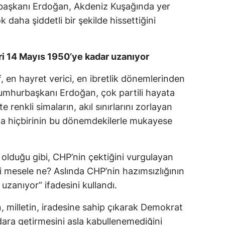
aşkanı Erdoğan, Akdeniz Kuşağında yer
Yalova
ok daha şiddetli bir şekilde hissettiğini
Karabük
ri 14 Mayıs 1950’ye kadar uzanıyor
Kilis
f, en hayret verici, en ibretlik dönemlerinden
Osmaniye
Cumhurbaşkanı Erdoğan, çok partili hayata
Düzce
te renkli simaların, akıl sınırlarını zorlayan
ma hiçbirinin bu dönemdekilerle mukayese
olduğu gibi, CHP’nin çektiğini vurgulayan
mesele ne? Aslında CHP’nin hazımsızlığının
uzanıyor” ifadesini kullandı.
 milletin, iradesine sahip çıkarak Demokrat
dara getirmesini asla kabullenemediğini