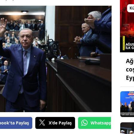
Bilecik
Kü
Bingöl
Bitlis
Bolu
Burdur
Ağ
Bursa
co
Ey
Çanakkale
Çankırı
Çorum
Denizli
book'ta Paylaş
X'de Paylaş
Whatsapp'tan Gönde
Diyarbakır