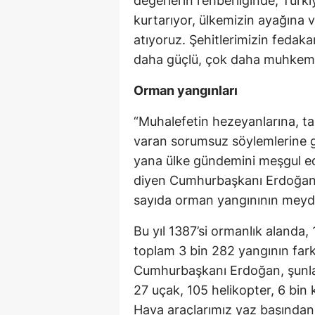
değerlerin rehberliğinde, Türkiy
kurtarıyor, ülkemizin ayağına
atıyoruz. Şehitlerimizin fedakar
daha güçlü, çok daha muhkem b
Orman yangınları
“Muhalefetin hezeyanlarına, tah
varan sorumsuz söylemlerine 
yana ülke gündemini meşgul ed
diyen Cumhurbaşkanı Erdoğan,
sayıda orman yangınının meydan
Bu yıl 1387’si ormanlık alanda,
toplam 3 bin 282 yangının farklı
Cumhurbaşkanı Erdoğan, şunları
27 uçak, 105 helikopter, 6 bin 
Hava araçlarımız yaz başından 