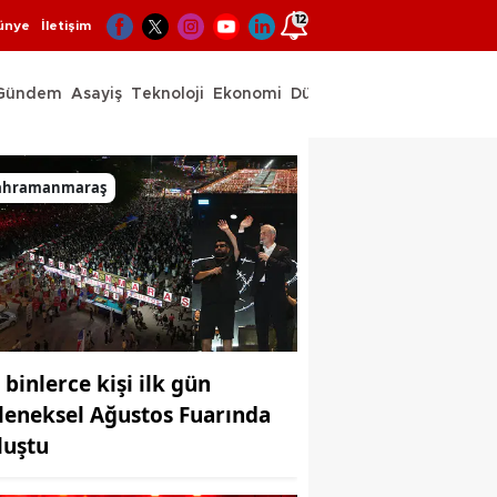
12
ünye
İletişim
Gündem
Asayiş
Teknoloji
Ekonomi
Dünya
Spor
adım yoktur
ahramanmaraş
 binlerce kişi ilk gün
leneksel Ağustos Fuarında
luştu