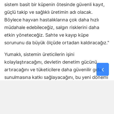
sistem basit bir küpenin ötesinde güvenli kayıt,
güçlü takip ve sağlıklı üretimin adı olacak.
Böylece hayvan hastalıklarına çok daha hızlı
müdahale edebileceğiz, salgın risklerini daha
etkin yöneteceğiz. Sahte ve kayıp küpe
sorununu da büyük ölçüde ortadan kaldıracağız."
Yumaklı, sistemin üreticilerin işini
kolaylaştıracağını, devletin denetim gücünü
artıracağını ve tüketicilere daha güvenilir gıda
sunulmasına katkı sağlayacağını, bu yeni dönemi
de Kars'tan başlattıklarını söyledi.
Türkiye'de 17 milyondan fazla büyükbaş hayvan
bulunduğunu belirten Yumaklı, bu hayvanların
ekonomik değerinin 1,5 trilyon liranın üzerinde