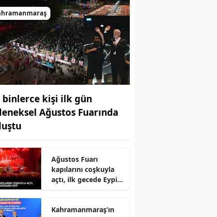
ahramanmaraş
 binlerce kişi ilk gün
leneksel Ağustos Fuarında
luştu
Ağustos Fuarı
kapılarını coşkuyla
açtı, ilk gecede Eypio
rüzgârı esti
r
Kahramanmaraş’ın