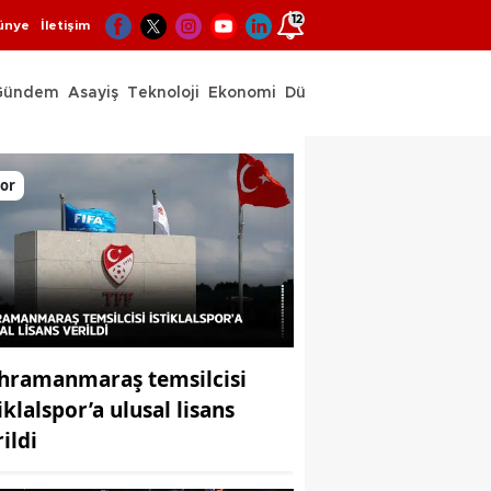
12
ünye
İletişim
Gündem
Asayiş
Teknoloji
Ekonomi
Dünya
Spor
or
hramanmaraş temsilcisi
iklalspor’a ulusal lisans
ildi