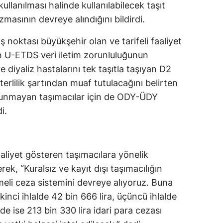
ullanılması halinde kullanılabilecek taşıt
Yozgat
zmasının devreye alındığını bildirdi.
Zonguldak
ş noktası büyükşehir olan ve tarifeli faaliyet
in U-ETDS veri iletim zorunluluğunun
Aksaray
 ve diyaliz hastalarını tek taşıtla taşıyan D2
Bayburt
terlilik şartından muaf tutulacağını belirten
bulunmayan taşımacılar için de ODY-ÜDY
Karaman
i.
Kırıkkale
Batman
aliyet gösteren taşımacılara yönelik
Şırnak
rek, “Kuralsız ve kayıt dışı taşımacılığın
Bartın
li ceza sistemini devreye alıyoruz. Buna
 ikinci ihlalde 42 bin 666 lira, üçüncü ihlalde
Ardahan
de ise 213 bin 330 lira idari para cezası
Iğdır