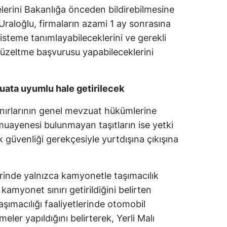
elerini Bakanlığa önceden bildirebilmesine
Samsun
Uraloğlu, firmaların azami 1 ay sonrasına
sisteme tanımlayabileceklerini ve gerekli
Siirt
düzeltme başvurusu yapabileceklerini
Sinop
Sivas
zuata uyumlu hale getirilecek
Tekirdağ
ınırlarının genel mevzuat hükümlerine
Tokat
, muayenesi bulunmayan taşıtların ise yetki
ik güvenliği gerekçesiyle yurtdışına çıkışına
Trabzon
Tunceli
lerinde yalnızca kamyonetle taşımacılık
Şanlıurfa
kamyonet sınırı getirildiğini belirten
aşımacılığı faaliyetlerinde otomobil
Uşak
meler yapıldığını belirterek, Yerli Malı
Van