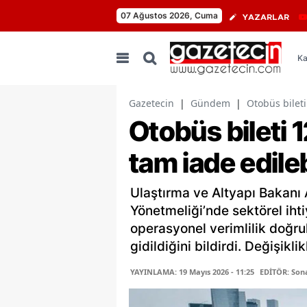
07 Ağustos 2026, Cuma
YAZARLAR
Ka
Gazetecin
|
Gündem
|
Otobüs bileti
Otobüs bileti 
tam iade edile
Ulaştırma ve Altyapı Bakanı
Yönetmeliği’nde sektörel ihti
operasyonel verimlilik doğru
gidildiğini bildirdi. Değişik
YAYINLAMA: 19 Mayıs 2026 - 11:25
EDİTÖR: Son