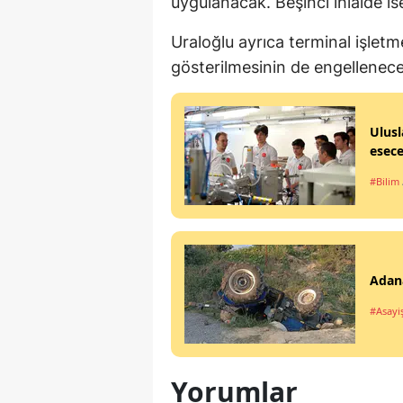
uygulanacak. Beşinci ihlalde ise
Uraloğlu ayrıca terminal işletm
gösterilmesinin de engellenece
Ulusl
esec
#Bilim
Adana
#Asayi
Yorumlar