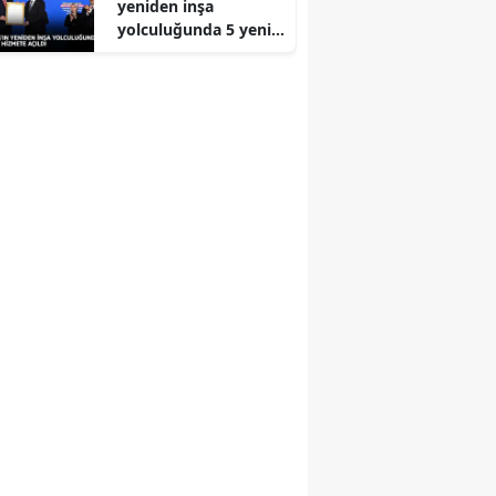
yeniden inşa
yolculuğunda 5 yeni
eser daha hizmete
açıldı