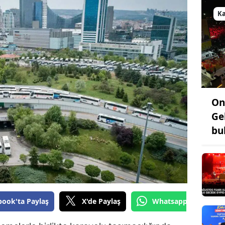
Bilecik
K
Bingöl
Bitlis
Bolu
Burdur
On
Bursa
Ge
bu
Çanakkale
Çankırı
Çorum
Denizli
book'ta Paylaş
X'de Paylaş
Whatsapp'tan Gönde
Diyarbakır