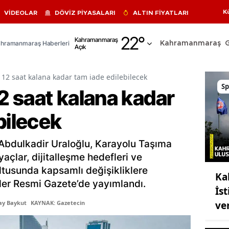
K
VİDEOLAR
DÖVİZ PİYASALARI
ALTIN FİYATLARI
Adana
22
°
Kahramanmaraş
hramanmaraş Haberleri
Kahramanmaraş
Açık
Adıyaman
Afyonkarahisar
 12 saat kalana kadar tam iade edilebilecek
Sp
12 saat kalana kadar
Ağrı
bilecek
Amasya
Ankara
 Abdulkadir Uraloğlu, Karayolu Taşıma
Antalya
yaçlar, dijitalleşme hedefleri ve
ltusunda kapsamlı değişikliklere
Ka
Artvin
likler Resmi Gazete’de yayımlandı.
İst
Aydın
ver
ay Baykut
KAYNAK: Gazetecin
Balıkesir