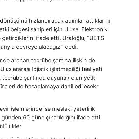
Mersin
l dönüşümü hızlandıracak adımlar attıklarını
İstanbul
tki belgesi sahipleri için Ulusal Elektronik
İzmir
 getirdiklerini ifade etti. Uraloğlu, “UETS
arıyla devreye alacağız.” dedi.
Kars
Kastamonu
iğinde aranan tecrübe şartına ilişkin de
uslararası lojistik işletmeciliği faaliyeti
Kayseri
ık tecrübe şartında dayanak olan yetki
Kırklareli
süreleri de hesaplamaya dahil edilecek.”
Kırşehir
evir işlemlerinde ise mesleki yeterlilik
Kocaeli
günden 60 güne çıkarıldığını ifade etti.
Konya
mlülükler
Kütahya