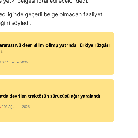
 yetki belgesi iptal edilecek.” dedi.
Yalova
eciliğinde geçerli belge olmadan faaliyet
ğini söyledi.
Karabük
Kilis
ararası Nükleer Bilim Olimpiyatı’nda Türkiye rüzgârı
Osmaniye
ek
/ 02 Ağustos 2026
Düzce
'da devrilen traktörün sürücüsü ağır yaralandı
ş
/ 02 Ağustos 2026