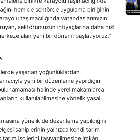
melerle birlikte karayolu taşımacılığında
Edirne
acağını hem de sektörde uygulama birliğinin
Karayolu taşımacılığında vatandaşlarımızın
Elazığ
oruyan, sektörümüzün ihtiyaçlarına daha hızlı
Erzincan
merkeze alan yeni bir dönemi başlatıyoruz.”
Erzurum
e
Eskişehir
allerde yaşanan yoğunluklardan
Gaziantep
macıyla yeni bir düzenleme yapıldığını
Giresun
r bulunamaması halinde yerel makamlarca
Gümüşhane
anların kullanılabilmesine yönelik yasal
Hakkari
ınmasına yönelik de düzenleme yapıldığını
Hatay
lgesi sahiplerinin yalnızca kendi tarım
Isparta
 tarım işçilerini taşıyabilmesine imkân