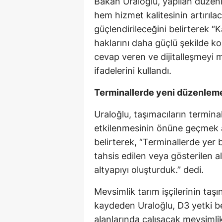
Bakan Uraloğlu, yapılan düzenle
hem hizmet kalitesinin artırıl
güçlendirileceğini belirterek “
haklarını daha güçlü şekilde k
cevap veren ve dijitalleşmeyi 
ifadelerini kullandı.
Terminallerde yeni düzenlem
Uraloğlu, taşımacıların termin
etkilenmesinin önüne geçmek a
belirterek, “Terminallerde ye
tahsis edilen veya gösterilen al
altyapıyı oluşturduk.” dedi.
Mevsimlik tarım işçilerinin taş
kaydeden Uraloğlu, D3 yetki be
alanlarında çalışacak mevsimlik