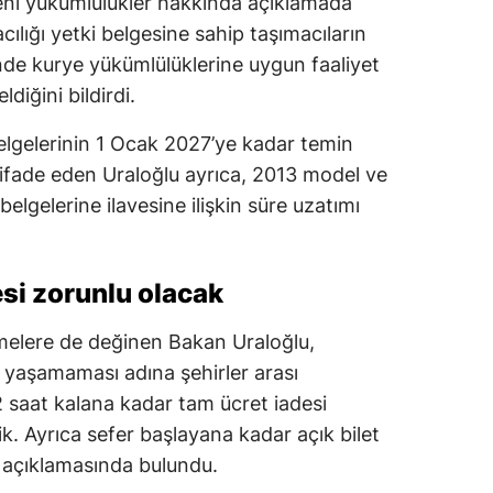
yeni yükümlülükler hakkında açıklamada
ılığı yetki belgesine sahip taşımacıların
Malatya
inde kurye yükümlülüklerine uygun faaliyet
Manisa
diğini bildirdi.
Kahramanmaraş
elgelerinin 1 Ocak 2027’ye kadar temin
Mardin
 ifade eden Uraloğlu ayrıca, 2013 model ve
elgelerine ilavesine ilişkin süre uzatımı
Muğla
Muş
si zorunlu olacak
Nevşehir
emelere de değinen Bakan Uraloğlu,
Niğde
 yaşamaması adına şehirler arası
Ordu
 saat kalana kadar tam ücret iadesi
ik. Ayrıca sefer başlayana kadar açık bilet
Rize
 açıklamasında bulundu.
Sakarya