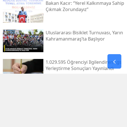
Bakan Kacır: “yerel Kalkınmaya Sahip
Çıkmak Zorundayız”
Uluslararası Bisiklet Turnuvası, Yarın
Kahramanmaraş’ta Başlıyor
1.029.595 Öğrenciyi Ilgilendiren Lgs
Yerleştirme Sonuçları Yayınlandı
Antalya'da Erdal Ediz Isimli Bir Kişi
Inşaatta Ölü Bulundu
Bahçelievler'de 4 Katlı Bina Çöktü