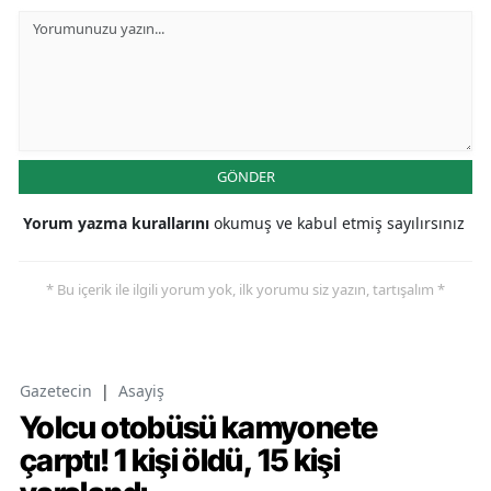
GÖNDER
Yorum yazma kurallarını
okumuş ve kabul etmiş sayılırsınız
* Bu içerik ile ilgili yorum yok, ilk yorumu siz yazın, tartışalım *
Gazetecin
|
Asayiş
Yolcu otobüsü kamyonete
çarptı! 1 kişi öldü, 15 kişi