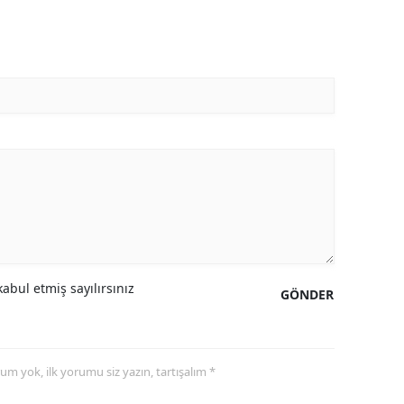
Malatya
Manisa
Kahramanmaraş
Mardin
Muğla
Muş
Nevşehir
Niğde
abul etmiş sayılırsınız
GÖNDER
Ordu
Rize
yorum yok, ilk yorumu siz yazın, tartışalım *
Sakarya