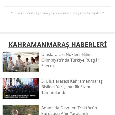
* Bu içerik ile ilgili yorum yok, ilk yorumu siz yazın, tartışalım *
KAHRAMANMARAŞ HABERLERİ
Uluslararası Nükleer Bilim
Olimpiyatı’nda Türkiye Rüzgârı
Esecek
3. Uluslararası Kahramanmaraş
Bisiklet Yarışı'nın Ilk Etabı
Tamamlandı
Adana'da Devrilen Traktörün
Sürücüsü Ağır Yaralandı