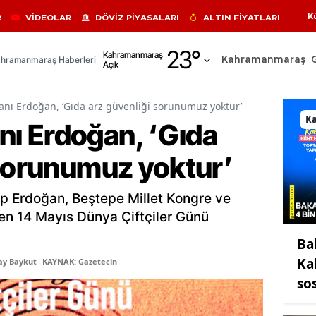
K
R
VİDEOLAR
DÖVİZ PİYASALARI
ALTIN FİYATLARI
Adana
23
°
Kahramanmaraş
hramanmaraş Haberleri
Kahramanmaraş
Açık
Adıyaman
Afyonkarahisar
ı Erdoğan, ‘Gıda arz güvenliği sorunumuz yoktur’
K
ı Erdoğan, ‘Gıda
Ağrı
 sorunumuz yoktur’
Amasya
Ankara
 Erdoğan, Beştepe Millet Kongre ve
Antalya
en 14 Mayıs Dünya Çiftçiler Günü
Ba
Artvin
Ka
ay Baykut
KAYNAK: Gazetecin
Aydın
so
Balıkesir