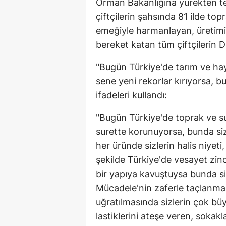
Orman Bakanlığına yürekten teş
çiftçilerin şahsında 81 ilde top
emeğiyle harmanlayan, üretimi
bereket katan tüm çiftçilerin D
"Bugün Türkiye'de tarım ve hay
sene yeni rekorlar kırıyorsa, b
ifadeleri kullandı:
"Bugün Türkiye'de toprak ve su
surette korunuyorsa, bunda sizi
her üründe sizlerin halis niyet
şekilde Türkiye'de vesayet zinc
bir yapıya kavuştuysa bunda siz
Mücadele'nin zaferle taçlanm
uğratılmasında sizlerin çok bü
lastiklerini ateşe veren, sokak