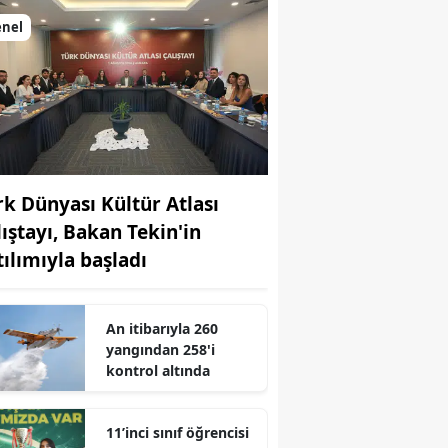
enel
rk Dünyası Kültür Atlası
lıştayı, Bakan Tekin'in
tılımıyla başladı
An itibarıyla 260
yangından 258'i
kontrol altında
r
11’inci sınıf öğrencisi