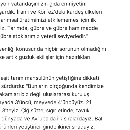
lyon vatandaşımızın gıda emniyetini
Malatya
rdık. İran'ı ve Körfez'deki kardeş ülkeleri
arımsal üretimimizi etkilememesi için ilk
Manisa
yiz. Tarımda, gübre ve gübre ham madde
Kahramanmaraş
übre stoklarımız yeterli seviyededir."
Mardin
venliği konusunda hiçbir sorunun olmadığını
Muğla
artık güzlük ekilişler için hazırlıkları
Muş
şit tarım mahsulünün yetiştiğine dikkati
Nevşehir
e sürdürdü: "Bunların birçoğunda kendimize
Niğde
kamları biz değil uluslararası kuruluş
ünyada 3'üncü, meyvede 4'üncüyüz. 21
Ordu
 3'teyiz. Çiğ sütte, sığır etinde, tavuk
Rize
 dünyada ve Avrupa'da ilk sıralardayız. Bal
ünleri yetiştiriciliğinde ikinci sıradayız.
Sakarya