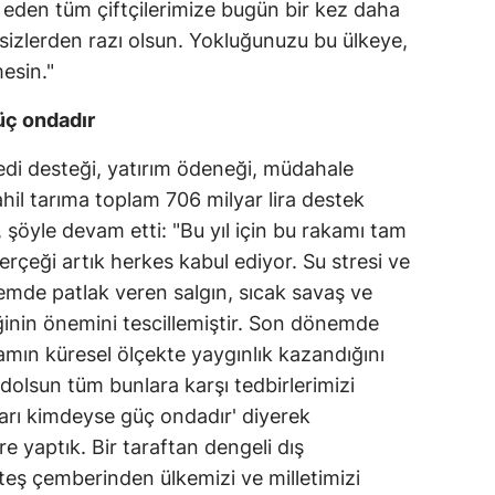
 eden tüm çiftçilerimize bugün bir kez daha
Mersin
sizlerden razı olsun. Yokluğunuzu bu ülkeye,
esin."
İstanbul
üç ondadır
İzmir
Kars
edi desteği, yatırım ödeneği, müdahale
ahil tarıma toplam 706 milyar lira destek
Kastamonu
, şöyle devam etti: "Bu yıl için bu rakamı tam
Kayseri
gerçeği artık herkes kabul ediyor. Su stresi ve
nemde patlak veren salgın, sıcak savaş ve
Kırklareli
ğinin önemini tescillemiştir. Son dönemde
Kırşehir
vramın küresel ölçekte yaygınlık kazandığını
olsun tüm bunlara karşı tedbirlerimizi
Kocaeli
arı kimdeyse güç ondadır' diyerek
Konya
e yaptık. Bir taraftan dengeli dış
ateş çemberinden ülkemizi ve milletimizi
Kütahya