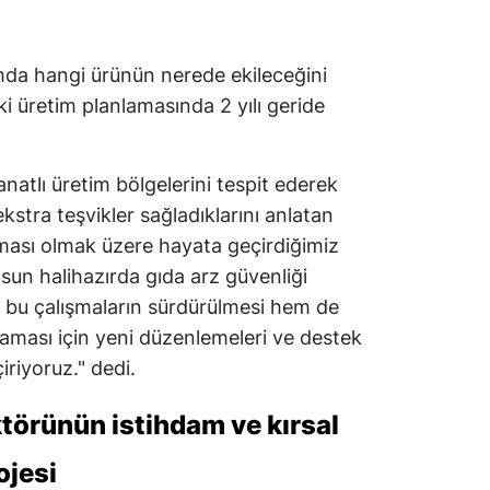
Yalova
da hangi ürünün nerede ekileceğini
Karabük
eki üretim planlamasında 2 yılı geride
Kilis
Osmaniye
anatlı üretim bölgelerini tespit ederek
kstra teşvikler sağladıklarını anlatan
Düzce
ması olmak üzere hayata geçirdiğimiz
un halihazırda gıda arz güvenliği
bu çalışmaların sürdürülmesi hem de
ması için yeni düzenlemeleri ve destek
riyoruz." dedi.
ktörünün istihdam ve kırsal
ojesi