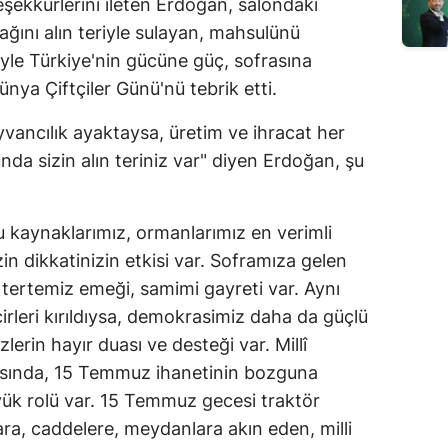
ekkürlerini ileten Erdoğan, salondaki
Edirne
rağını alın teriyle sulayan, mahsulünü
yle Türkiye'nin gücüne güç, sofrasına
Elazığ
ünya Çiftçiler Günü'nü tebrik etti.
Erzincan
vancılık ayaktaysa, üretim ve ihracat her
Erzurum
unda sizin alın teriniz var" diyen Erdoğan, şu
Eskişehir
Gaziantep
 kaynaklarımız, ormanlarımız en verimli
n dikkatinizin etkisi var. Soframıza gelen
Giresun
i, tertemiz emeği, samimi gayreti var. Aynı
Gümüşhane
irleri kırıldıysa, demokrasimiz daha da güçlü
lerin hayır duası ve desteği var. Millî
Hakkari
asında, 15 Temmuz ihanetinin bozguna
Hatay
yük rolü var. 15 Temmuz gecesi traktör
lara, caddelere, meydanlara akın eden, milli
Isparta