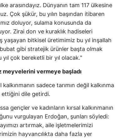
lke arasındayız. Dünyanın tam 117 ülkesine
Samsun
uz. Çok şükür, bu yılın başından itibaren
larımız doluyor, sulama konusunda da
Siirt
yor. Zirai don ve kuraklık hadiseleri
Sinop
 yaşayan bitkisel üretimimiz bu yıl inşallah
ubat gibi stratejik ürünler başta olmak
Sivas
yıl çok bereketli bir yıl olacak."
Tekirdağ
 meyvelerini vermeye başladı
Tokat
 kalkınmanın sadece tarımın değil kalkınma
Trabzon
ettiğini dile getirdi.
Tunceli
assa gençler ve kadınların kırsal kalkınmanın
Şanlıurfa
ğunu vurgulayan Erdoğan, şunları söyledi:
yımızı artırmak, aile işletmelerimizi
Uşak
imizin hayvancılıkta daha fazla yer
Van