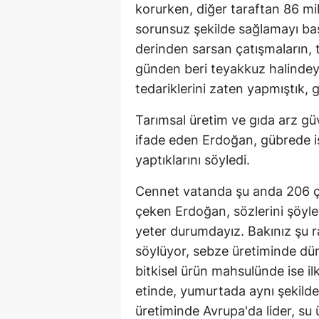
korurken, diğer taraftan 86 mi
sorunsuz şekilde sağlamayı başa
derinden sarsan çatışmaların, t
günden beri teyakkuz halinde
tedariklerini zaten yapmıştık, g
Tarımsal üretim ve gıda arz gü
ifade eden Erdoğan, gübrede ise 
yaptıklarını söyledi.
Cennet vatanda şu anda 206 çe
çeken Erdoğan, sözlerini şöyl
yeter durumdayız. Bakınız şu ra
söylüyor, sebze üretiminde d
bitkisel ürün mahsulünde ise ilk
etinde, yumurtada aynı şekilde
üretiminde Avrupa'da lider, su ür