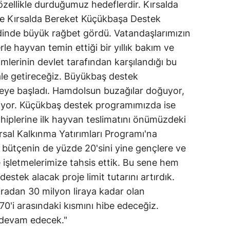
özellikle durduğumuz hedeflerdir. Kırsalda
ve Kırsalda Bereket Küçükbaşa Destek
Yozgat
ezdinde büyük rağbet gördü. Vatandaşlarımızın
Zonguldak
le hayvan temin ettiği bir yıllık bakım ve
Aksaray
imlerinin devlet tarafından karşılandığı bu
ale getireceğiz. Büyükbaş destek
Bayburt
eye başladı. Hamdolsun buzağılar doğuyor,
Karaman
niyor. Küçükbaş destek programımızda ise
hiplerine ilk hayvan teslimatını önümüzdeki
Kırıkkale
sal Kalkınma Yatırımları Programı'na
Batman
ık bütçenin de yüzde 20'sini yine gençlere ve
 işletmelerimize tahsis ettik. Bu sene hem
Şırnak
estek alacak proje limit tutarını artırdık.
Bartın
radan 30 milyon liraya kadar olan
 70'i arasındaki kısmını hibe edeceğiz.
Ardahan
 devam edecek."
Iğdır