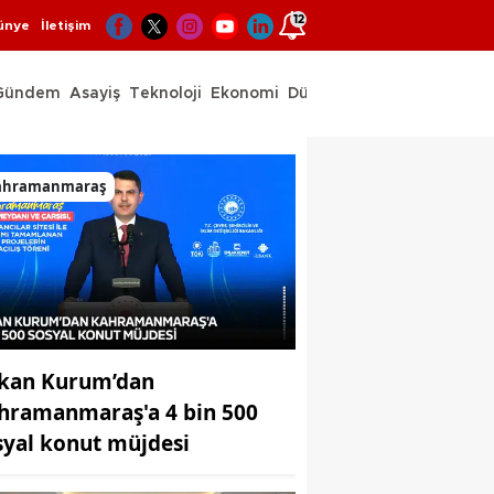
12
ünye
İletişim
Gündem
Asayiş
Teknoloji
Ekonomi
Dünya
Spor
ahramanmaraş
kan Kurum’dan
hramanmaraş'a 4 bin 500
syal konut müjdesi