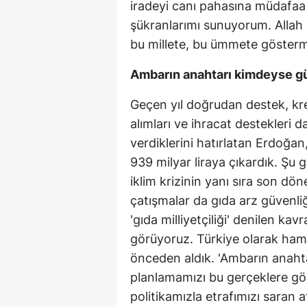
iradeyi canı pahasına müdafaa
şükranlarımı sunuyorum. Allah 
bu millete, bu ümmete gösterm
Ambarın anahtarı kimdeyse g
Geçen yıl doğrudan destek, kr
alımları ve ihracat destekleri d
verdiklerini hatırlatan Erdoğan
939 milyar liraya çıkardık. Şu 
iklim krizinin yanı sıra son dö
çatışmalar da gıda arz güvenli
'gıda milliyetçiliği' denilen ka
görüyoruz. Türkiye olarak hamd
önceden aldık. 'Ambarın anaht
planlamamızı bu gerçeklere gör
politikamızla etrafımızı saran 