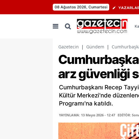
08 Ağustos 2026, Cumartesi
YAZARLA
Ka
Gazetecin
|
Gündem
|
Cumhurbaşkan
Cumhurbaşkan
arz güvenliği
Cumhurbaşkanı Recep Tayyip
Kültür Merkezi'nde düzenlen
Programı'na katıldı.
YAYINLAMA: 13 Mayıs 2026 - 12:47
EDİTÖR: Son