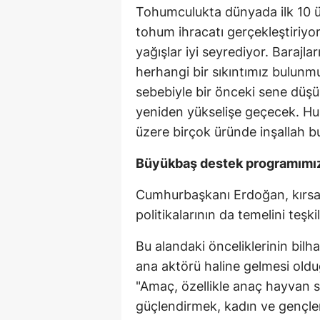
Tohumculukta dünyada ilk 10 ü
tohum ihracatı gerçekleştiriyor
yağışlar iyi seyrediyor. Baraj
herhangi bir sıkıntımız bulunmu
sebebiyle bir önceki sene düşüş
yeniden yükselişe geçecek. Hub
üzere birçok üründe inşallah bu 
Büyükbaş destek programımız
Cumhurbaşkanı Erdoğan, kırsal
politikalarının da temelini teşkil 
Bu alandaki önceliklerinin bilh
ana aktörü haline gelmesi oldu
"Amaç, özellikle anaç hayvan sa
güçlendirmek, kadın ve gençler