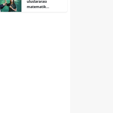
uluslararası
matematik
yarışmasında dünya
1’cisi oldu