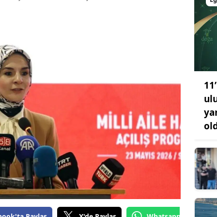
Bilecik
Bingöl
Bitlis
Bolu
11’
Burdur
ul
Bursa
ya
ol
Çanakkale
Çankırı
Çorum
Denizli
Diyarbakır
book'ta Paylaş
X'de Paylaş
Whatsapp'tan Gönde