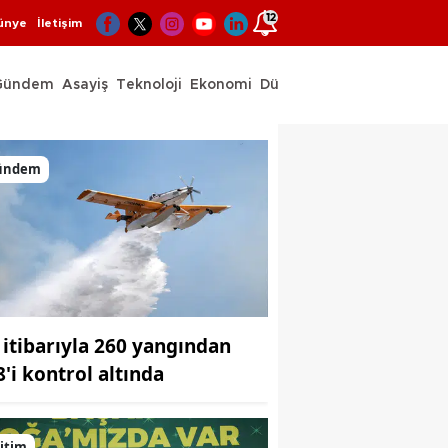
12
ünye
İletişim
Gündem
Asayiş
Teknoloji
Ekonomi
Dünya
Spor
ündem
 itibarıyla 260 yangından
8'i kontrol altında
itim