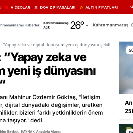
K
R
VİDEOLAR
DÖVİZ PİYASALARI
ALTIN FİYATLARI
Adana
26
°
Kahramanmaraş
hramanmaraş Haberleri
Kahramanmaraş
Açık
Adıyaman
Afyonkarahisar
 “Yapay zeka ve dijital dönüşüm yeni iş dünyasını şekillendiriyor”
G
 “Yapay zeka ve
Ağrı
m yeni iş dünyasını
Amasya
Ankara
r”
Antalya
anı Mahinur Özdemir Göktaş, "İletişim
An
Artvin
, dijital dünyadaki değişimler, üretken
25
ikler, bizleri farklı yetkinliklerin önem
Aydın
na taşıyor." dedi.
Balıkesir
ahim Baykut
KAYNAK: Anadolu Ajansı
Eğ