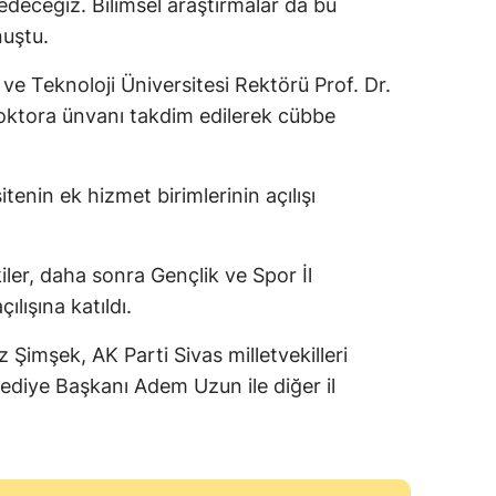
eceğiz. Bilimsel araştırmalar da bu
uştu.
Yalova
ve Teknoloji Üniversitesi Rektörü Prof. Dr.
Karabük
oktora ünvanı takdim edilerek cübbe
Kilis
Osmaniye
enin ek hizmet birimlerinin açılışı
Düzce
er, daha sonra Gençlik ve Spor İl
lışına katıldı.
 Şimşek, AK Parti Sivas milletvekilleri
ediye Başkanı Adem Uzun ile diğer il