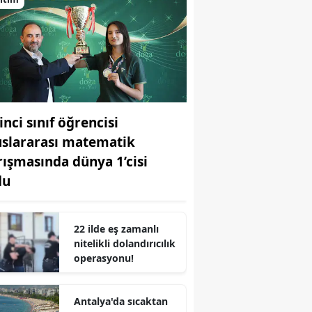
inci sınıf öğrencisi
uslararası matematik
rışmasında dünya 1’cisi
du
22 ilde eş zamanlı
nitelikli dolandırıcılık
operasyonu!
Antalya'da sıcaktan
r