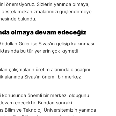
ini önemsiyoruz. Sizlerin yanında olmaya,
Yozgat
a destek mekanizmalarımızı güçlendirmeye
mesinde bulundu.
Zonguldak
Aksaray
ında olmaya devam edeceğiz
Bayburt
ullah Güler ise Sivas'ın gelişip kalkınması
tasında bu tür yerlerin çok kıymetli
Karaman
Kırıkkale
pılan çalışmaların üretim alanında olacağını
Batman
ik alanında Sivas'ın önemli bir merkez
Şırnak
Bartın
i konusunda önemli bir merkezi olduğunu
bu devam edecektir. Bundan sonraki
Ardahan
 Bilim ve Teknoloji Üniversitemizin yanında
Iğdır