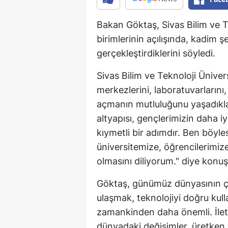
Bakan Göktaş, Sivas Bilim ve T
birimlerinin açılışında, kadim şe
gerçekleştirdiklerini söyledi.
Sivas Bilim ve Teknoloji Ünivers
merkezlerini, laboratuvarlarını,
açmanın mutluluğunu yaşadıkla
altyapısı, gençlerimizin daha iy
kıymetli bir adımdır. Ben böyles
üniversitemize, öğrencilerimiz
olmasını diliyorum." diye konuş
Göktaş, günümüz dünyasının çok
ulaşmak, teknolojiyi doğru kul
zamankinden daha önemli. İletiş
dünyadaki değişimler, üretken y