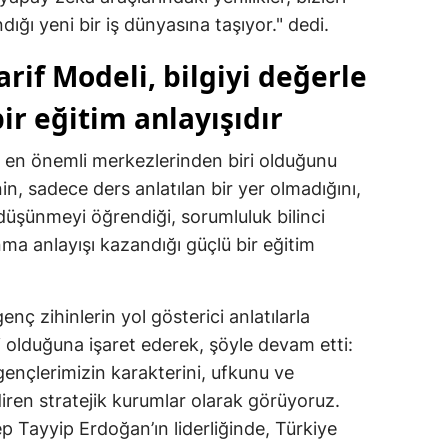
dığı yeni bir iş dünyasına taşıyor." dedi.
Mersin
arif Modeli, bilgiyi değerle
İstanbul
ir eğitim anlayışıdır
İzmir
Kars
n en önemli merkezlerinden biri olduğunu
n, sadece ders anlatılan bir yer olmadığını,
Kastamonu
 düşünmeyi öğrendiği, sorumluluk bilinci
Kayseri
ma anlayışı kazandığı güçlü bir eğitim
Kırklareli
Kırşehir
nç zihinlerin yol gösterici anlatılarla
mi olduğuna işaret ederek, şöyle devam etti:
Kocaeli
gençlerimizin karakterini, ufkunu ve
Konya
ren stratejik kurumlar olarak görüyoruz.
Tayyip Erdoğan’ın liderliğinde, Türkiye
Kütahya