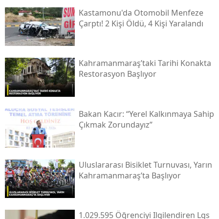
Kastamonu'da Otomobil Menfeze
Çarptı! 2 Kişi Öldü, 4 Kişi Yaralandı
Kahramanmaraş’taki Tarihi Konakta
Restorasyon Başlıyor
Bakan Kacır: “yerel Kalkınmaya Sahip
Çıkmak Zorundayız”
Uluslararası Bisiklet Turnuvası, Yarın
Kahramanmaraş’ta Başlıyor
1.029.595 Öğrenciyi Ilgilendiren Lgs