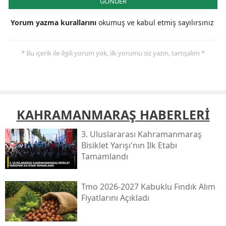
GÖNDER
Yorum yazma kurallarını
okumuş ve kabul etmiş sayılırsınız
* Bu içerik ile ilgili yorum yok, ilk yorumu siz yazın, tartışalım *
KAHRAMANMARAŞ HABERLERİ
3. Uluslararası Kahramanmaraş
Bisiklet Yarışı'nın Ilk Etabı
Tamamlandı
Tmo 2026-2027 Kabuklu Fındık Alım
Fiyatlarını Açıkladı