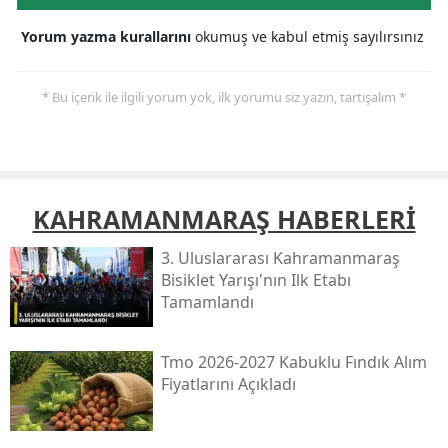
Yorum yazma kurallarını
okumuş ve kabul etmiş sayılırsınız
* Bu içerik ile ilgili yorum yok, ilk yorumu siz yazın, tartışalım *
KAHRAMANMARAŞ HABERLERİ
3. Uluslararası Kahramanmaraş
Bisiklet Yarışı'nın Ilk Etabı
Tamamlandı
Tmo 2026-2027 Kabuklu Fındık Alım
Fiyatlarını Açıkladı