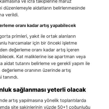
 kalmasına ve icra takiplerine maruz
Mersin
i düzenlemeyle aidatların belirlenmesinde
na verildi.
İstanbul
erleme oranı kadar artış yapabilecek
İzmir
igorta primleri, yakıt ile ortak alanların
Kars
runlu harcamalar için bir önceki işletme
Kastamonu
iden değerleme oranı kadar artış içeren
abilecek. Kat maliklerine ise apartman veya
Kayseri
a aidat tutarını belirleme ve gerekli yapım ile
Kırklareli
 değerleme oranının üzerinde artış
Kırşehir
i tanındı.
Kocaeli
unluk sağlanması yeterli olacak
Konya
de artış yapılmasına yönelik toplantılarda
Kütahya
urumda site sakinlerinin yüzde 50+1 çoğunluğu