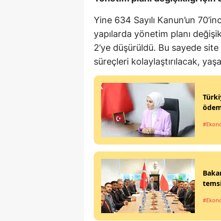
Yine 634 Sayılı Kanun’un 70’inc
yapılarda yönetim planı değişikl
2’ye düşürüldü. Bu sayede site
süreçleri kolaylaştırılacak, ya
Türki
ödeme
#Ekon
Bakan
temsi
#Ekon