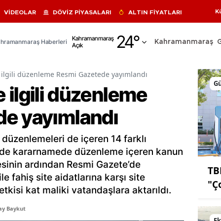
K
VİDEOLAR
DÖVİZ PİYASALARI
ALTIN FİYATLARI
Adana
24
°
Kahramanmaraş
hramanmaraş Haberleri
Kahramanmaraş
Açık
Adıyaman
Afyonkarahisar
le ilgili düzenleme Resmi Gazetede yayımlandı
G
le ilgili düzenleme
Ağrı
e yayımlandı
Amasya
Ankara
k düzenlemeleri de içeren 14 farklı
Antalya
de kararnamede düzenleme içeren kanun
esinin ardından Resmi Gazete’de
TB
Artvin
e fahiş site aidatlarına karşı site
"Ço
etkisi kat maliki vatandaşlara aktarıldı.
Aydın
ay Baykut
Balıkesir
E