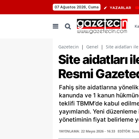
07 Ağustos 2026, Cuma
YAZARLAR
Ka
Gazetecin
|
Genel
|
Site aidatları i
Site aidatları i
Resmi Gazeted
Fahiş site aidatlarına yöneli
kanunda ve 1 kanun hükmün
teklifi TBMM’de kabul edilm
yayımlandı. Yeni düzenleme il
yönetiminin fiyat belirleme y
YAYINLAMA: 22 Mayıs 2026 - 16:33
EDİTÖR: Son