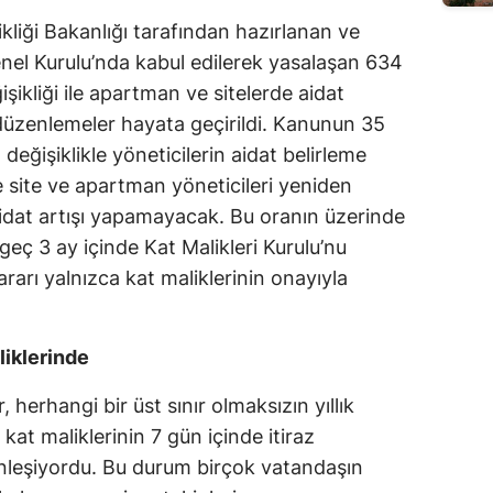
Edirne
ikliği Bakanlığı tarafından hazırlanan ve
enel Kurulu’nda kabul edilerek yasalaşan 634
Elazığ
şikliği ile apartman ve sitelerde aidat
Erzincan
düzenlemeler hayata geçirildi. Kanunun 35
değişiklikle yöneticilerin aidat belirleme
Erzurum
re site ve apartman yöneticileri yeniden
Eskişehir
idat artışı yapamayacak. Bu oranın üzerinde
 geç 3 ay içinde Kat Malikleri Kurulu’nu
Gaziantep
ararı yalnızca kat maliklerinin onayıyla
Giresun
Gümüşhane
liklerinde
Hakkari
herhangi bir üst sınır olmaksızın yıllık
Hatay
 kat maliklerinin 7 gün içinde itiraz
inleşiyordu. Bu durum birçok vatandaşın
Isparta