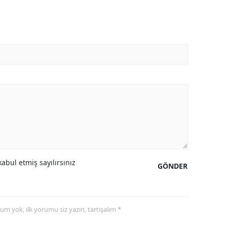
Yozgat
Zonguldak
Aksaray
Bayburt
Karaman
Kırıkkale
Batman
abul etmiş sayılırsınız
Şırnak
GÖNDER
Bartın
Ardahan
yorum yok, ilk yorumu siz yazın, tartışalım *
Iğdır