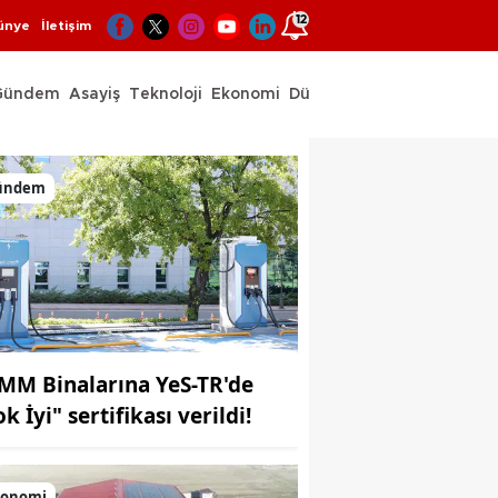
12
ünye
İletişim
Gündem
Asayiş
Teknoloji
Ekonomi
Dünya
Spor
ündem
MM Binalarına YeS-TR'de
k İyi" sertifikası verildi!
konomi