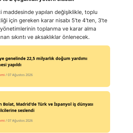
Samsun
i maddesinde yapılan değişiklikle, toplu
iği için gereken karar nisabı 5’te 4’ten, 3’te
Siirt
 yönetimlerinin toplanma ve karar alma
Sinop
şanan sıkıntı ve aksaklıklar önlenecek.
Sivas
ye genelinde 22,5 milyarlık doğum yardımı
Tekirdağ
si yapıldı
Tokat
omi
/ 07 Ağustos 2026
Trabzon
Tunceli
 Bolat, Madrid'de Türk ve İspanyol iş dünyası
Şanlıurfa
lcilerine seslendi
Uşak
omi
/ 07 Ağustos 2026
Van