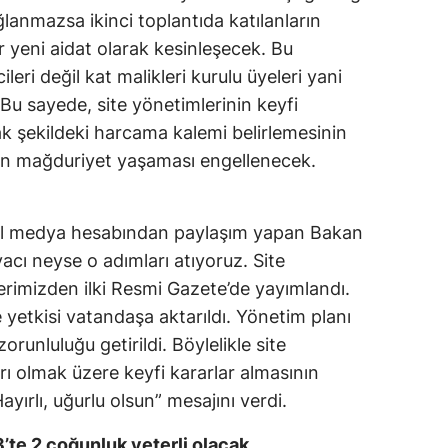
lanmazsa ikinci toplantıda katılanların
Malatya
r yeni aidat olarak kesinleşecek. Bu
Manisa
leri değil kat malikleri kurulu üyeleri yani
. Bu sayede, site yönetimlerinin keyfi
Kahramanmaraş
ak şekildeki harcama kalemi belirlemesinin
Mardin
nin mağduriyet yaşaması engellenecek.
Muğla
yal medya hesabından paylaşım yapan Bakan
Muş
acı neyse o adımları atıyoruz. Site
Nevşehir
erimizden ilki Resmi Gazete’de yayımlandı.
e yetkisi vatandaşa aktarıldı. Yönetim planı
Niğde
zorunluluğu getirildi. Böylelikle site
Ordu
rı olmak üzere keyfi kararlar almasının
ırlı, uğurlu olsun” mesajını verdi.
Rize
Sakarya
3’te 2 çoğunluk yeterli olacak