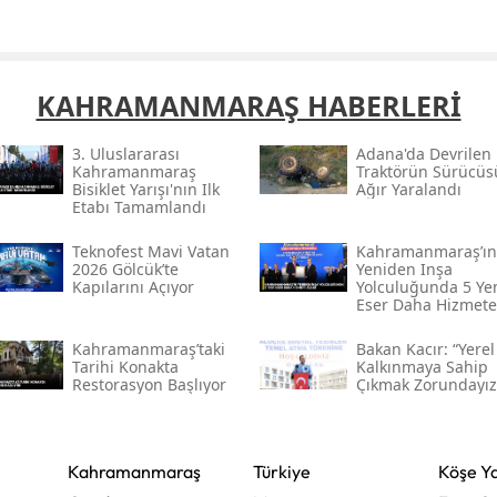
Yalova
Karabük
KAHRAMANMARAŞ HABERLERİ
Kilis
3. Uluslararası
Adana'da Devrilen
Kahramanmaraş
Traktörün Sürücüs
Osmaniye
Bisiklet Yarışı'nın Ilk
Ağır Yaralandı
Etabı Tamamlandı
Düzce
Teknofest Mavi Vatan
Kahramanmaraş’ın
2026 Gölcük’te
Yeniden Inşa
Kapılarını Açıyor
Yolculuğunda 5 Ye
Eser Daha Hizmete
Açıldı
Kahramanmaraş’taki
Bakan Kacır: “yerel
Tarihi Konakta
Kalkınmaya Sahip
Restorasyon Başlıyor
Çıkmak Zorundayız
Kahramanmaraş
Türkiye
Köşe Ya