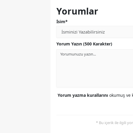
Yorumlar
İsim*
Yorum Yazın (500 Karakter)
Yorum yazma kurallarını
okumuş ve k
* Bu içerik ile ilgili 