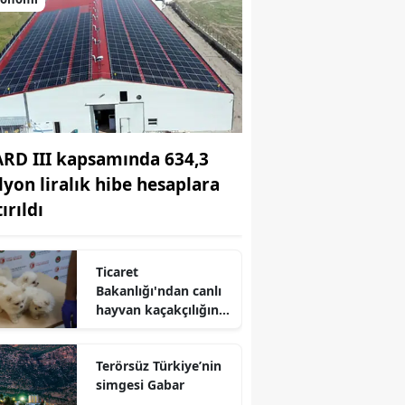
ARD III kapsamında 634,3
lyon liralık hibe hesaplara
ırıldı
Ticaret
Bakanlığı'ndan canlı
hayvan kaçakçılığına
darbe
Terörsüz Türkiye’nin
simgesi Gabar
r