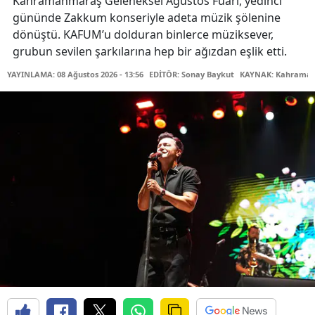
Kahramanmaraş Geleneksel Ağustos Fuarı, yedinci
gününde Zakkum konseriyle adeta müzik şölenine
dönüştü. KAFUM’u dolduran binlerce müziksever,
grubun sevilen şarkılarına hep bir ağızdan eşlik etti.
YAYINLAMA: 08 Ağustos 2026 - 13:56
EDİTÖR: Sonay Baykut
KAYNAK: Kahramanm