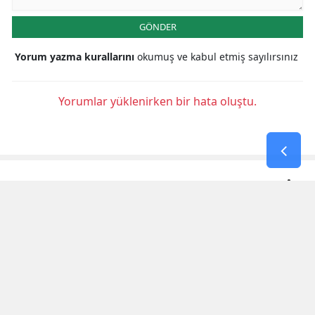
GÖNDER
Yorum yazma kurallarını
okumuş ve kabul etmiş sayılırsınız
Yorumlar yüklenirken bir hata oluştu.
KAHRAMANMARAŞ HABERLERİ
3. Uluslararası Kahramanmaraş
Bisiklet Yarışı'nın Ilk Etabı
Tamamlandı
Tmo 2026-2027 Kabuklu Fındık Alım
Fiyatlarını Açıkladı