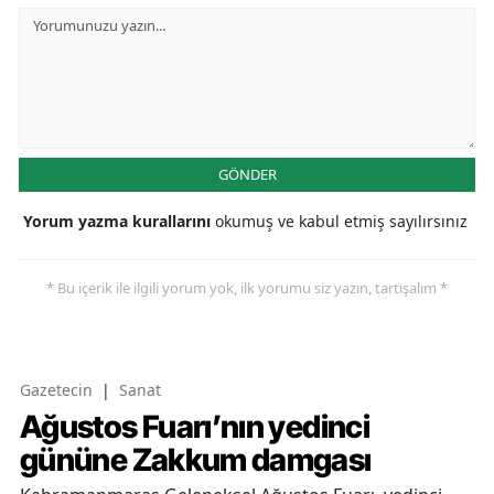
GÖNDER
Yorum yazma kurallarını
okumuş ve kabul etmiş sayılırsınız
* Bu içerik ile ilgili yorum yok, ilk yorumu siz yazın, tartışalım *
Gazetecin
|
Sanat
Ağustos Fuarı’nın yedinci
gününe Zakkum damgası