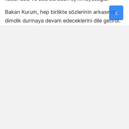
Bakan Kurum, hep birlikte sözlerinin arkasında
dimdik durmaya devam edeceklerini dile getirdi.
Kurası çekilecek evlerin ekimde teslim
edileceğini müjdeledi
Yüzyılın Konut Projesi çalışmalarını aynı kararlılık
ve hızla sürdürdüklerinin altını çizen Kurum, şöyle
devam etti: "Bugün de Hatay'a söz verdiğimiz,
evi olmayan dar gelirli vatandaşlarımızın
depremden sonra uygun şartlarda oturabilmesi,
güvenli, huzurlu konutlarda yaşayabilmesi adına
sosyal konut hamlemiz kapsamında tam 8 bin
500 konutumuz konut hak sahibi kuralarını daha
önce belirlemiştik, şimdi de hangi evi alacaklarına