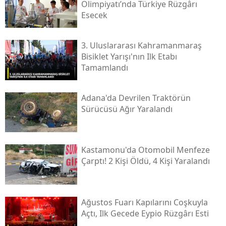
Olimpiyatı’nda Türkiye Rüzgârı
Esecek
3. Uluslararası Kahramanmaraş
Bisiklet Yarışı'nın Ilk Etabı
Tamamlandı
Adana'da Devrilen Traktörün
Sürücüsü Ağır Yaralandı
Kastamonu'da Otomobil Menfeze
Çarptı! 2 Kişi Öldü, 4 Kişi Yaralandı
Ağustos Fuarı Kapılarını Coşkuyla
Açtı, Ilk Gecede Eypio Rüzgârı Esti