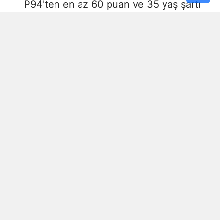
P94'ten en az 60 puan ve 35 yaş şartı
aranıyor.
Başvurular 24 Ağustos'ta sona
erecek
Kahramanmaraş İstiklal Üniversitesi'nin
sözleşmeli personel alımı için başvurular 10
Ağustos 2026 tarihinde başlayacak ve 24
Ağustos 2026 tarihinde sona erecek.
Başvurular yalnızca e-Devlet Kapısı üzerinden
“Kahramanmaraş İstiklal Üniversitesi - Kariyer
Kapısı Kamu İşe Alım” hizmeti veya Kariyer Kapısı
Kamu İşe Alım Platformu aracılığıyla
gerçekleştirilecek.