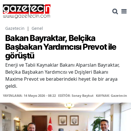
Gazetecin
|
Genel
Bakan Bayraktar, Belçika
Başbakan Yardımcısı Prevot ile
görüştü
Enerji ve Tabii Kaynaklar Bakanı Alparslan Bayraktar,
Belçika Başbakan Yardımcısı ve Dışişleri Bakanı
Maxime Prevot ve beraberindeki heyet ile bir araya
geldi.
YAYINLAMA: 14 Mayıs 2026 - 08:22
EDİTÖR: Sonay Baykut
KAYNAK: Gazetecin