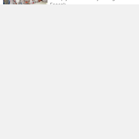
Esecek
An Itibarıyla 260 Yangından 258'i
Kontrol Altında
3. Uluslararası Kahramanmaraş
Bisiklet Yarışı'nın Ilk Etabı
Tamamlandı
Adana'da Silahlı Saldırıda
Yaralananlardan 1'i Hastanede Öldü
Öğrenci Affı Yasalaştı,
Kahramanmaraş'taki Üniversite
Yapısı Değişiyor