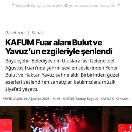
* Bu içerik ile ilgili yorum yok, ilk yorumu siz yazın, tartışalım *
Gazetecin
|
Sanat
KAFUM Fuar alanı Bulut ve
Yavuz’un ezgileriyle şenlendi
Büyükşehir Belediyesinin Uluslararası Geleneksel
Ağustos Fuarı’nda şehrin sevilen seslerinden Yener
Bulut ve Haktan Yavuz sahne aldı. Birbirinden güzel
eserleri seslendiren sanatçılar, katılımcılara müzik
ziyafeti yaşattı.
YAYINLAMA: 06 Ağustos 2026 - 14:46
EDİTÖR: Sonay Baykut
KAYNAK: Kahramanm