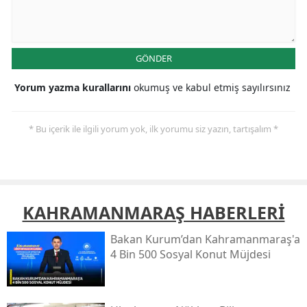
GÖNDER
Yorum yazma kurallarını
okumuş ve kabul etmiş sayılırsınız
* Bu içerik ile ilgili yorum yok, ilk yorumu siz yazın, tartışalım *
KAHRAMANMARAŞ HABERLERİ
Bakan Kurum’dan Kahramanmaraş'a
4 Bin 500 Sosyal Konut Müjdesi