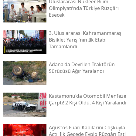
Uluslararası Nükleer Bilim
Olimpiyatı’nda Türkiye Rüzgârı
Esecek
3. Uluslararası Kahramanmaraş
Bisiklet Yarışı'nın Ilk Etabı
Tamamlandı
Adana'da Devrilen Traktörün
Sürücüsü Ağır Yaralandı
Kastamonu'da Otomobil Menfeze
Çarptı! 2 Kişi Öldü, 4 Kişi Yaralandı
Ağustos Fuarı Kapılarını Coşkuyla
Açtı, Ilk Gecede Eypio Rüzgârı Esti