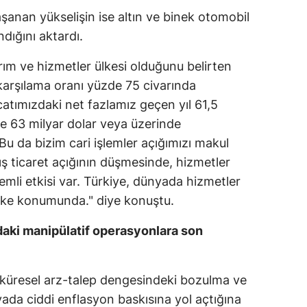
şanan yükselişin ise altın ve binek otomobil
Mersin
ndığını aktardı.
İstanbul
arım ve hizmetler ülkesi olduğunu belirten
İzmir
ı karşılama oranı yüzde 75 civarında
Kars
tımızdaki net fazlamız geçen yıl 61,5
ne 63 milyar dolar veya üzerinde
Kastamonu
Bu da bizim cari işlemler açığımızı makul
Kayseri
ış ticaret açığının düşmesinde, hizmetler
emli etkisi var. Türkiye, dünyada hizmetler
Kırklareli
 ülke konumunda." diye konuştu.
Kırşehir
aki manipülatif operasyonlara son
Kocaeli
Konya
ı küresel arz-talep dengesindeki bozulma ve
ada ciddi enflasyon baskısına yol açtığına
Kütahya