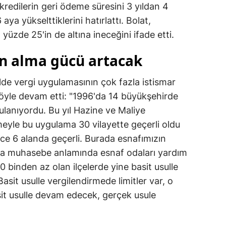
 kredilerin geri ödeme süresini 3 yıldan 4
Yalova
 aya yükselttiklerini hatırlattı. Bolat,
üzde 25'in de altına ineceğini ifade etti.
Karabük
ın alma gücü artacak
Kilis
lde vergi uygulamasının çok fazla istismar
Osmaniye
 şöyle devam etti: "1996'da 14 büyükşehirde
Düzce
ulanıyordu. Bu yıl Hazine ve Maliye
meyle bu uygulama 30 vilayette geçerli oldu
ce 6 alanda geçerli. Burada esnafımızın
ra muhasebe anlamında esnaf odaları yardım
binden az olan ilçelerde yine basit usulle
sit usulle vergilendirmede limitler var, o
it usulle devam edecek, gerçek usule