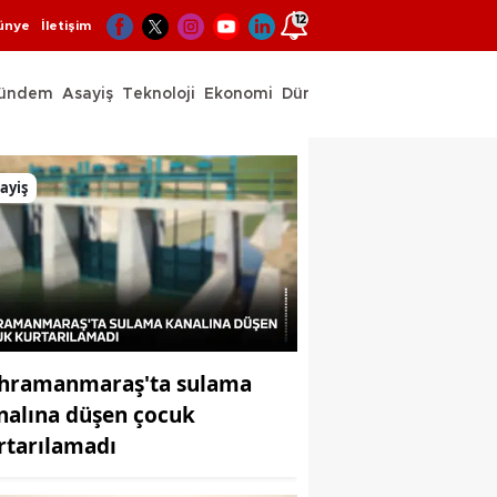
12
ünye
İletişim
ündem
Asayiş
Teknoloji
Ekonomi
Dünya
Spor
ayiş
hramanmaraş'ta sulama
nalına düşen çocuk
rtarılamadı