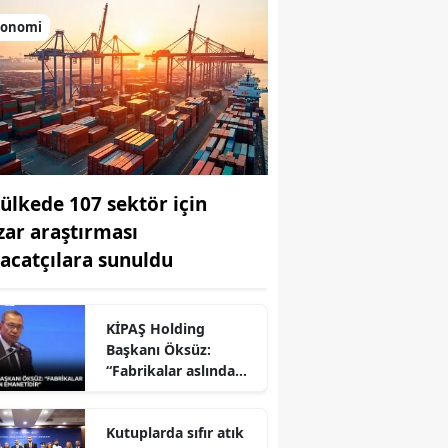
konomi
 ülkede 107 sektör için
zar araştırması
racatçılara sunuldu
KİPAŞ Holding
Başkanı Öksüz:
r
“Fabrikalar aslında
milletin emanetidir”
Kutuplarda sıfır atık