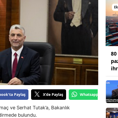
Bilecik
E
Bingöl
Bitlis
Bolu
Burdur
80
Bursa
pa
ih
Çanakkale
Çankırı
Çorum
book'ta Paylaş
X'de Paylaş
Whatsapp'tan Gönde
Denizli
maç ve Serhat Tutak’a, Bakanlık
Diyarbakır
ndirmede bulundu.