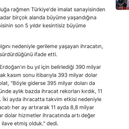
Edirne
uğa rağmen Türkiye'de imalat sanayisinden
kadar birçok alanda büyüme yaşandığına
Elazığ
sinin son 5 yıldır kesintisiz büyüme
Erzincan
Erzurum
algını nedeniyle gerileme yaşayan ihracatın,
sürdürdüğünü ifade etti.
Eskişehir
Gaziantep
oğan'ın bu yıl için belirlediği 390 milyar
rak kasım sonu itibarıyla 393 milyar dolar
Giresun
olat, "Böyle giderse 395 milyar doları da
Gümüşhane
'ünde aylık bazda ihracat rekorları kırdık, 11
. İki ayda ihracatta takvim etkisi nedeniyle
Hakkari
acatı her ay artırarak 11 ayda 8,8 milyar
Hatay
ar dolar hizmetler ihracatında artı değer
 ilave etmiş olduk." dedi.
Isparta