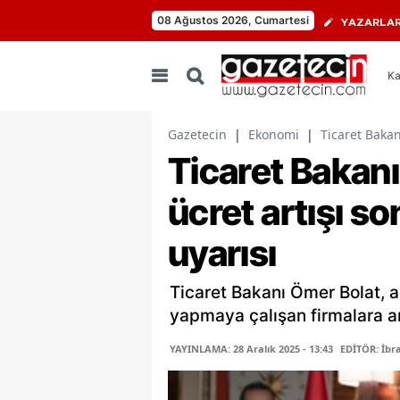
08 Ağustos 2026, Cumartesi
YAZARLA
Ka
Gazetecin
|
Ekonomi
|
Ticaret Bakanı
Ticaret Bakanı
ücret artışı so
uyarısı
Ticaret Bakanı Ömer Bolat, a
yapmaya çalışan firmalara am
YAYINLAMA: 28 Aralık 2025 - 13:43
EDİTÖR: İbr