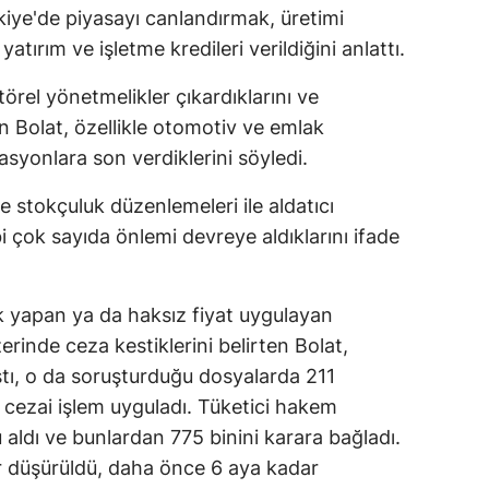
iye'de piyasayı canlandırmak, üretimi
Malatya
yatırım ve işletme kredileri verildiğini anlattı.
Manisa
örel yönetmelikler çıkardıklarını ve
Kahramanmaraş
ren Bolat, özellikle otomotiv ve emlak
syonlara son verdiklerini söyledi.
Mardin
 ve stokçuluk düzenlemeleri ile aldatıcı
Muğla
bi çok sayıda önlemi devreye aldıklarını ifade
Muş
Nevşehir
k yapan ya da haksız fiyat uygulayan
zerinde ceza kestiklerini belirten Bolat,
Niğde
tı, o da soruşturduğu dosyalarda 211
Ordu
a cezai işlem uyguladı. Tüketici hakem
Rize
u aldı ve bunlardan 775 binini karara bağladı.
r düşürüldü, daha önce 6 aya kadar
Sakarya