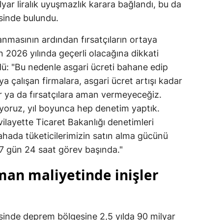
lyar liralık uyuşmazlık karara bağlandı, bu da
Samsun
sinde bulundu.
Siirt
lanmasının ardından fırsatçıların ortaya
 2026 yılında geçerli olacağına dikkati
Sinop
dü: "Bu nedenle asgari ücreti bahane edip
Sivas
 çalışan firmalara, asgari ücret artışı kadar
 ya da fırsatçılara aman vermeyeceğiz.
Tekirdağ
oruz, yıl boyunca hep denetim yaptık.
Tokat
vilayette Ticaret Bakanlığı denetimleri
hada tüketicilerimizin satın alma gücünü
Trabzon
 7 gün 24 saat görev başında."
Tunceli
man maliyetinde inişler
Şanlıurfa
Uşak
sinde deprem bölgesine 2,5 yılda 90 milyar
Van