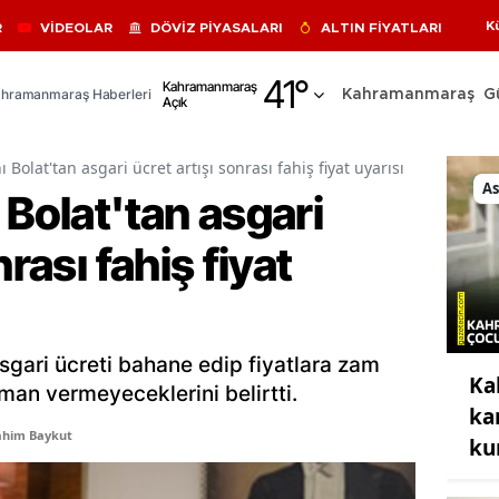
K
R
VİDEOLAR
DÖVİZ PİYASALARI
ALTIN FİYATLARI
Adana
41
°
Kahramanmaraş
hramanmaraş Haberleri
Kahramanmaraş
G
Açık
Adıyaman
Afyonkarahisar
 Bolat'tan asgari ücret artışı sonrası fahiş fiyat uyarısı
As
 Bolat'tan asgari
Ağrı
nrası fahiş fiyat
Amasya
Ankara
Antalya
sgari ücreti bahane edip fiyatlara zam
Ka
Artvin
an vermeyeceklerini belirtti.
ka
Aydın
ahim Baykut
ku
Balıkesir