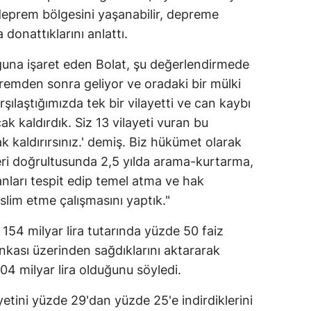
 deprem bölgesini yaşanabilir, depreme
Yozgat
a donattıklarını anlattı.
Zonguldak
una işaret eden Bolat, şu değerlendirmede
Aksaray
premden sonra geliyor ve oradaki bir mülki
şılaştığımızda tek bir vilayetti ve can kaybı
Bayburt
ak kaldırdık. Siz 13 vilayeti vuran bu
Karaman
 kaldırırsınız.' demiş. Biz hükümet olarak
eri doğrultusunda 2,5 yılda arama-kurtarma,
Kırıkkale
anları tespit edip temel atma ve hak
Batman
teslim etme çalışmasını yaptık."
Şırnak
 154 milyar lira tutarında yüzde 50 faiz
kası üzerinden sağdıklarını aktararak
Bartın
04 milyar lira olduğunu söyledi.
Ardahan
yetini yüzde 29'dan yüzde 25'e indirdiklerini
Iğdır