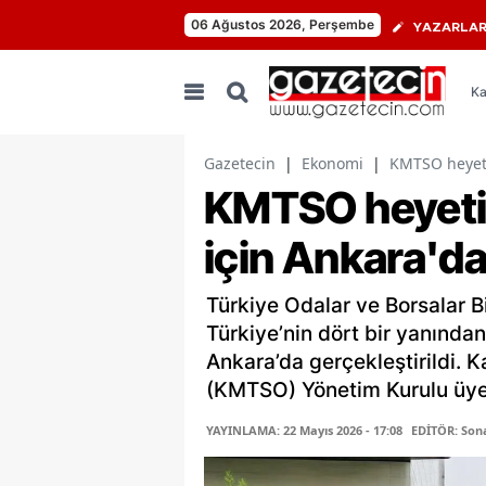
06 Ağustos 2026, Perşembe
YAZARLA
Ka
Gazetecin
|
Ekonomi
|
KMTSO heyeti
KMTSO heyeti,
için Ankara'da
Türkiye Odalar ve Borsalar Bi
Türkiye’nin dört bir yanından
Ankara’da gerçekleştirildi.
(KMTSO) Yönetim Kurulu üyele
YAYINLAMA: 22 Mayıs 2026 - 17:08
EDİTÖR: Son