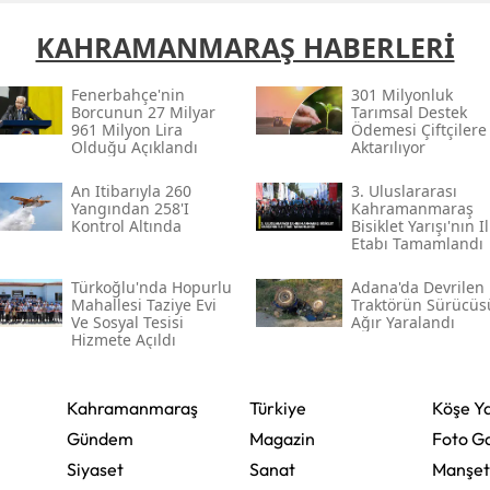
KAHRAMANMARAŞ HABERLERİ
Yozgat
Zonguldak
Fenerbahçe'nin
301 Milyonluk
Borcunun 27 Milyar
Tarımsal Destek
961 Milyon Lira
Aksaray
Ödemesi Çiftçilere
Olduğu Açıklandı
Aktarılıyor
Bayburt
An Itibarıyla 260
3. Uluslararası
Yangından 258'i
Kahramanmaraş
Karaman
Kontrol Altında
Bisiklet Yarışı'nın Il
Etabı Tamamlandı
Kırıkkale
Türkoğlu'nda Hopurlu
Adana'da Devrilen
Mahallesi Taziye Evi
Traktörün Sürücüs
Batman
Ve Sosyal Tesisi
Ağır Yaralandı
Hizmete Açıldı
Şırnak
Bartın
Kahramanmaraş
Türkiye
Köşe Ya
Gündem
Magazin
Foto Ga
Ardahan
Siyaset
Sanat
Manşet
Iğdır