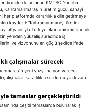
rlendirmelerde bulunan KMTSO Yönetim
Mersin
u, Kahramanmaraş’ın üretim gücü, sanayi
ni her platformda kararlılıkla dile getirmeye
İstanbul
şunları kaydetti: “Kahramanmaraş, üretim
İzmir
anayi altyapısıyla Türkiye ekonomisinin önemli
zin yeniden yükseliş sürecinde iş
Kars
ilerini ve vizyonunu en güçlü şekilde ifade
Kastamonu
Kayseri
klı çalışmalar sürecek
Kırklareli
anmaraş’ın yeni yüzyılına yön verecek
Kırşehir
lı çalışmaları kararlılıkla sürdürmeye devam
Kocaeli
iyle temaslar gerçekleştirildi
Konya
samında çeşitli temaslarda bulunarak iş
Kütahya