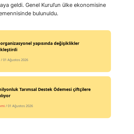
araya geldi. Genel Kurul’un ülke ekonomisine
Malatya
 temennisinde bulunuldu.
Manisa
Kahramanmaraş
organizasyonel yapısında değişiklikler
Mardin
kleştirdi
Muğla
/ 01 Ağustos 2026
Muş
Nevşehir
ilyonluk Tarımsal Destek Ödemesi çiftçilere
Niğde
ılıyor
omi
/ 01 Ağustos 2026
Ordu
Rize
Sakarya