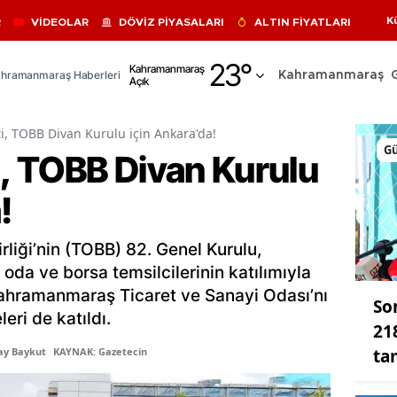
K
R
VİDEOLAR
DÖVİZ PİYASALARI
ALTIN FİYATLARI
Adana
23
°
Kahramanmaraş
hramanmaraş Haberleri
Kahramanmaraş
Açık
Adıyaman
Afyonkarahisar
, TOBB Divan Kurulu için Ankara'da!
G
 TOBB Divan Kurulu
Ağrı
!
Amasya
Ankara
rliği’nin (TOBB) 82. Genel Kurulu,
Antalya
 oda ve borsa temsilcilerinin katılımıyla
 Kahramanmaraş Ticaret ve Sanayi Odası’nı
So
Artvin
ri de katıldı.
21
Aydın
ta
ay Baykut
KAYNAK: Gazetecin
Balıkesir