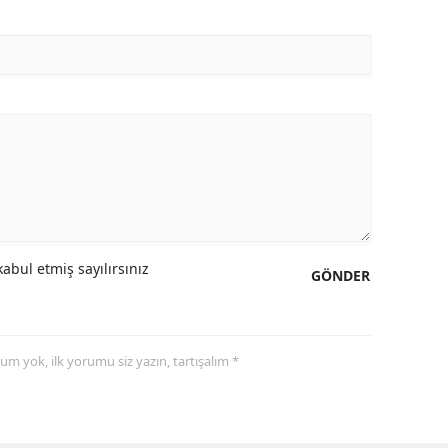
Samsun
Siirt
Sinop
Sivas
Tekirdağ
Tokat
abul etmiş sayılırsınız
GÖNDER
Trabzon
Tunceli
yorum yok, ilk yorumu siz yazın, tartışalım *
Şanlıurfa
Uşak
Van