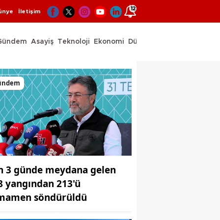
12
ünye
İletişim
Gündem
Asayiş
Teknoloji
Ekonomi
Dünya
Spor
ündem
n 3 günde meydana gelen
8 yangından 213'ü
mamen söndürüldü