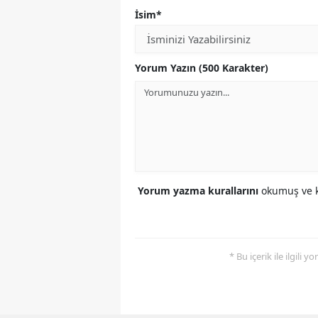
İsim*
Yorum Yazın (500 Karakter)
Yorum yazma kurallarını
okumuş ve k
* Bu içerik ile ilgili 