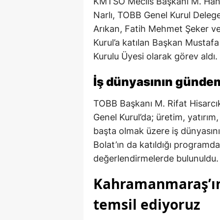
KMTSO Meclis Başkanı M. Hane
Narlı, TOBB Genel Kurul Deleg
Arıkan, Fatih Mehmet Şeker ve
Kurul’a katılan Başkan Mustaf
Kurulu Üyesi olarak görev aldı.
İş dünyasının gündem
TOBB Başkanı M. Rifat Hisarcıkl
Genel Kurul’da; üretim, yatırı
başta olmak üzere iş dünyasın
Bolat’ın da katıldığı programd
değerlendirmelerde bulunuldu.
Kahramanmaraş’ın
temsil ediyoruz