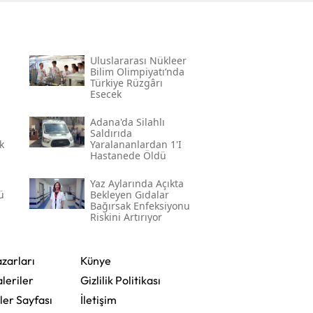
Uluslararası Nükleer
Bilim Olimpiyatı’nda
Türkiye Rüzgârı
Esecek
Adana'da Silahlı
Saldırıda
k
Yaralananlardan 1'i
Hastanede Öldü
Yaz Aylarında Açıkta
ü
Bekleyen Gıdalar
Bağırsak Enfeksiyonu
Riskini Artırıyor
zarları
Künye
leriler
Gizlilik Politikası
ler Sayfası
İletişim