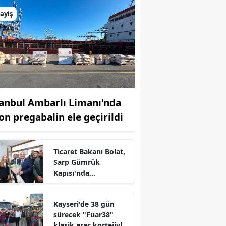
ayiş
tanbul Ambarlı Limanı'nda
ton pregabalin ele geçirildi
Ticaret Bakanı Bolat,
Sarp Gümrük
Kapısı'nda
incelemelerde
bulundu
r
Kayseri'de 38 gün
sürecek "Fuar38"
klasik araç kortejiyle