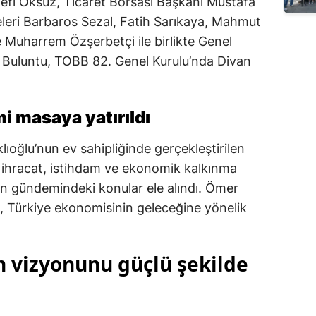
fi Öksüz, Ticaret Borsası Başkanı Mustafa
Edirne
eleri Barbaros Sezal, Fatih Sarıkaya, Mahmut
 Muharrem Özşerbetçi ile birlikte Genel
Elazığ
a Buluntu, TOBB 82. Genel Kurulu’nda Divan
Erzincan
Erzurum
i masaya yatırıldı
Eskişehir
ıoğlu’nun ev sahipliğinde gerçekleştirilen
Gaziantep
m, ihracat, istihdam ve ekonomik kalkınma
ın gündemindeki konular ele alındı. Ömer
Giresun
a, Türkiye ekonomisinin geleceğine yönelik
Gümüşhane
Hakkari
 vizyonunu güçlü şekilde
Hatay
Isparta