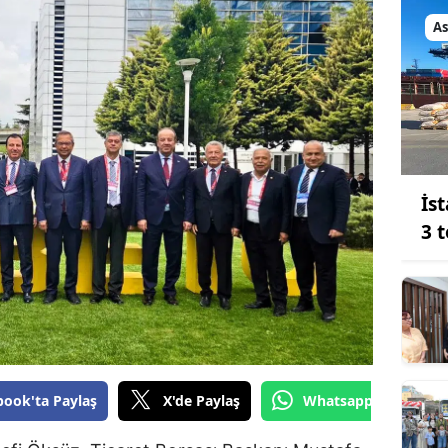
Bilecik
As
Bingöl
Bitlis
Bolu
Burdur
İs
Bursa
3 
Çanakkale
Çankırı
Çorum
Denizli
book'ta Paylaş
X'de Paylaş
Whatsapp'tan Gönde
Diyarbakır