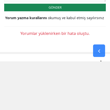
GÖNDER
Yorum yazma kurallarını
okumuş ve kabul etmiş sayılırsınız
Yorumlar yüklenirken bir hata oluştu.
KAHRAMANMARAŞ HABERLERİ
3. Uluslararası Kahramanmaraş
Bisiklet Yarışı'nın Ilk Etabı
Tamamlandı
Tmo 2026-2027 Kabuklu Fındık Alım
Fiyatlarını Açıkladı