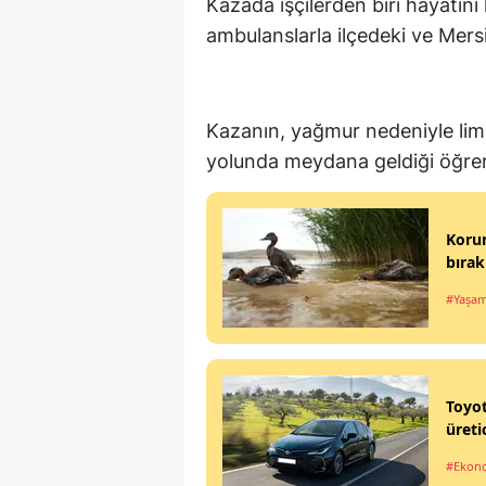
Kazada işçilerden biri hayatını k
ambulanslarla ilçedeki ve Mersi
Kazanın, yağmur nedeniyle limo
yolunda meydana geldiği öğren
Korum
bırak
#Yaşa
Toyot
üreti
#Ekon