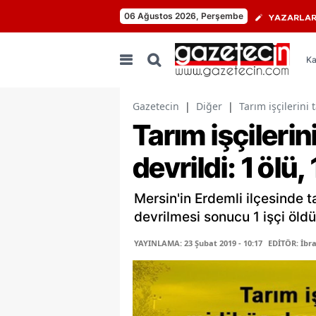
06 Ağustos 2026, Perşembe
YAZARLA
Ka
Gazetecin
|
Diğer
|
Tarım işçilerini 
Tarım işçileri
devrildi: 1 ölü, 
Mersin'in Erdemli ilçesinde t
devrilmesi sonucu 1 işçi öldü,
YAYINLAMA: 23 Şubat 2019 - 10:17
EDİTÖR: İbr