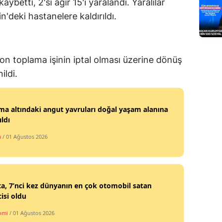
aybetti, 2'si ağır 15'i yaralandı. Yaralılar
Edirne
n'deki hastanelere kaldırıldı.
Elazığ
Erzincan
n toplama işinin iptal olması üzerine dönüş
Erzurum
ildi.
Eskişehir
a altındaki angut yavruları doğal yaşam alanına
Gaziantep
ıldı
Giresun
m
/ 01 Ağustos 2026
Gümüşhane
Hakkari
a, 7’nci kez dünyanın en çok otomobil satan
Hatay
cisi oldu
omi
/ 01 Ağustos 2026
Isparta