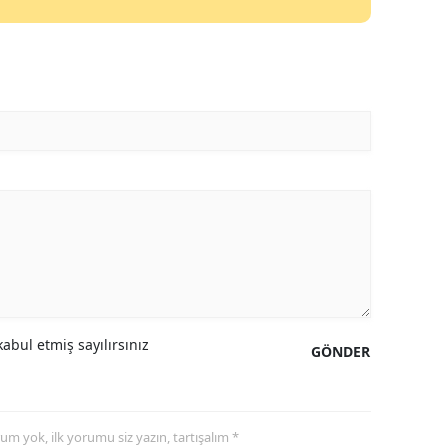
Mersin
İstanbul
İzmir
Kars
Kastamonu
Kayseri
Kırklareli
Kırşehir
abul etmiş sayılırsınız
GÖNDER
Kocaeli
Konya
Kütahya
yorum yok, ilk yorumu siz yazın, tartışalım *