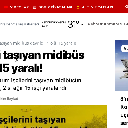
K
R
VİDEOLAR
DÖVİZ PİYASALARI
ALTIN FİYATLARI
Adana
31
°
Kahramanmaraş
hramanmaraş Haberleri
Kahramanmaraş
G
Açık
Adıyaman
Afyonkarahisar
taşıyan midibüs devrildi: 1 ölü, 15 yaralı!
G
ni taşıyan midibüs
Ağrı
15 yaralı!
Amasya
Ankara
arım işçilerini taşıyan midibüsün
Antalya
 2'si ağır 15 işçi yaralandı.
8'i
Artvin
ahim Baykut
Ko
Aydın
uç
se
Balıkesir