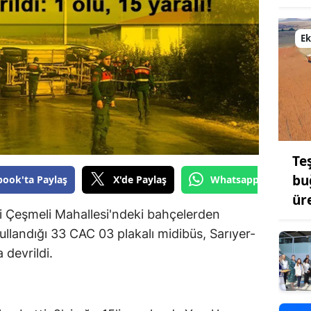
Bilecik
E
Bingöl
Bitlis
Bolu
Burdur
Bursa
Te
bu
book'ta Paylaş
X'de Paylaş
Whatsapp'tan Gönde
Çanakkale
ür
i Çeşmeli Mahallesi'ndeki bahçelerden
Çankırı
kullandığı 33 CAC 03 plakalı midibüs, Sarıyer-
Çorum
 devrildi.
Denizli
Diyarbakır