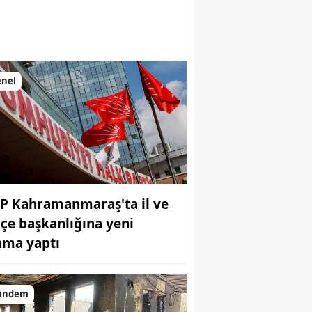
enel
P Kahramanmaraş'ta il ve
ilçe başkanlığına yeni
ama yaptı
ündem