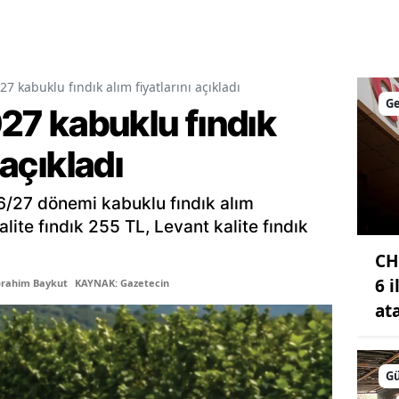
Malatya
Manisa
 kabuklu fındık alım fiyatlarını açıkladı
Kahramanmaraş
G
7 kabuklu fındık
Mardin
 açıkladı
Muğla
6/27 dönemi kabuklu fındık alım
Muş
kalite fındık 255 TL, Levant kalite fındık
Nevşehir
CH
Niğde
6 
brahim Baykut
KAYNAK: Gazetecin
at
Ordu
Rize
G
Sakarya