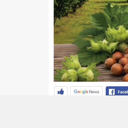
Face
Toprak Mahsulleri Ofisi (TMO)
fiyatlarını duyurdu. Giresun kal
Levant kalite fındık için ise 25