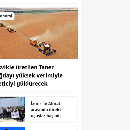
konomi
şvikle üretilen Taner
ğdayı yüksek verimiyle
r
eticiyi güldürecek
İzmir ile Almatı
arasında direkt
uçuşlar başladı