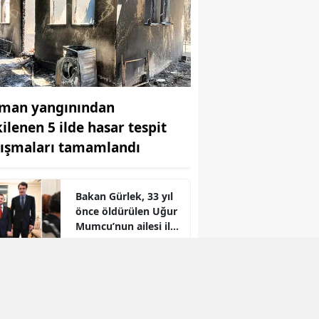
man yangınından
kilenen 5 ilde hasar tespit
lışmaları tamamlandı
Bakan Gürlek, 33 yıl
önce öldürülen Uğur
Mumcu’nun ailesi ile
r
bir araya geldi
Bosna-Hersek'ten
yola çıkan Filistin
Konvoyu
Kahramanmaraş'a