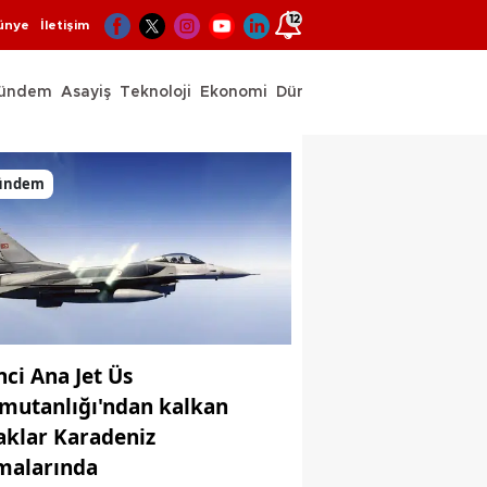
12
ünye
İletişim
ündem
Asayiş
Teknoloji
Ekonomi
Dünya
Spor
ündem
nci Ana Jet Üs
mutanlığı'ndan kalkan
aklar Karadeniz
malarında