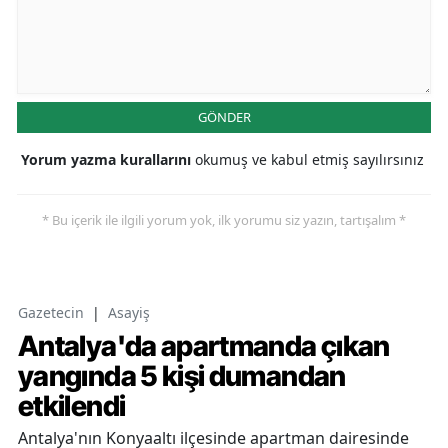
GÖNDER
Yorum yazma kurallarını
okumuş ve kabul etmiş sayılırsınız
* Bu içerik ile ilgili yorum yok, ilk yorumu siz yazın, tartışalım *
Gazetecin
|
Asayiş
Antalya'da apartmanda çıkan
yangında 5 kişi dumandan
etkilendi
Antalya'nın Konyaaltı ilçesinde apartman dairesinde