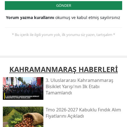
GÖNDER
Yorum yazma kurallarını
okumuş ve kabul etmiş sayılırsınız
* Bu içerik ile ilgili yorum yok, ilk yorumu siz yazın, tartışalım *
KAHRAMANMARAŞ HABERLERİ
3. Uluslararası Kahramanmaraş
Bisiklet Yarışı'nın Ilk Etabı
Tamamlandı
Tmo 2026-2027 Kabuklu Fındık Alım
Fiyatlarını Açıkladı