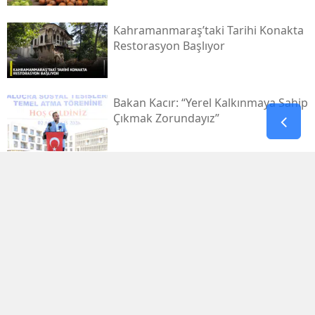
Kahramanmaraş’taki Tarihi Konakta
Restorasyon Başlıyor
Bakan Kacır: “yerel Kalkınmaya Sahip
Çıkmak Zorundayız”
Uluslararası Bisiklet Turnuvası, Yarın
Kahramanmaraş’ta Başlıyor
1.029.595 Öğrenciyi Ilgilendiren Lgs
Yerleştirme Sonuçları Yayınlandı