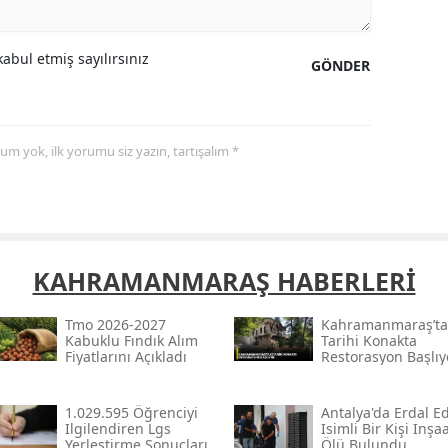
Samsun
abul etmiş sayılırsınız
GÖNDER
Siirt
Sinop
yorum yok, ilk yorumu siz yazın, tartışalım *
Sivas
Tekirdağ
Tokat
KAHRAMANMARAŞ HABERLERİ
Trabzon
Tunceli
Tmo 2026-2027
Kahramanmaraş’ta
Kabuklu Fındık Alım
Tarihi Konakta
Fiyatlarını Açıkladı
Restorasyon Başlıy
Şanlıurfa
Uşak
1.029.595 Öğrenciyi
Antalya'da Erdal Ed
Ilgilendiren Lgs
Isimli Bir Kişi Inşa
Van
Yerleştirme Sonuçları
Ölü Bulundu