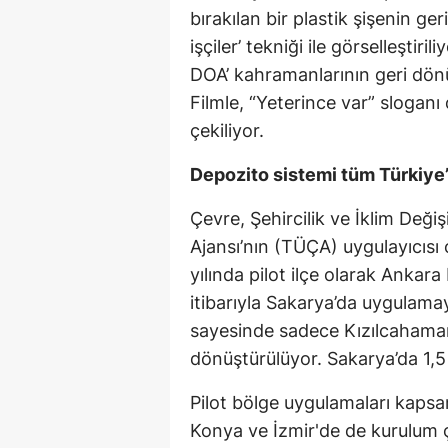
bırakılan bir plastik şişenin g
işçiler’ tekniği ile görselleştir
DOA’ kahramanlarının geri dönüş
Filmle, “Yeterince var” sloganı 
çekiliyor.
Depozito sistemi tüm Türkiye
Çevre, Şehircilik ve İklim Değiş
Ajansı’nın (TÜÇA) uygulayıcıs
yılında pilot ilçe olarak Ankar
itibarıyla Sakarya’da uygulama
sayesinde sadece Kızılcahamam
dönüştürülüyor. Sakarya’da 1,5
Pilot bölge uygulamaları kaps
Konya ve İzmir'de de kurulum ça