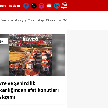
12
ünye
İletişim
Gündem
Asayiş
Teknoloji
Ekonomi
Dünya
Spor
aşam
vre ve Şehircilik
kanlığından afet konutları
ylaşımı