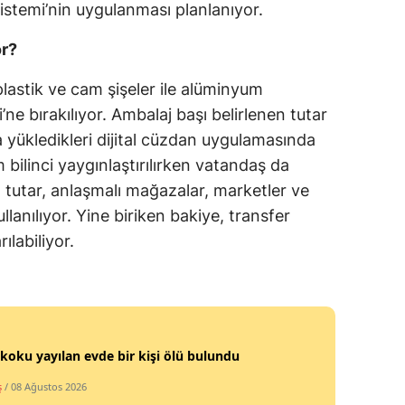
stemi’nin uygulanması planlanıyor.
Mersin
or?
İstanbul
lastik ve cam şişeler ile alüminyum
İzmir
ne bırakılıyor. Ambalaj başı belirlenen tutar
Kars
 yükledikleri dijital cüzdan uygulamasında
 bilinci yaygınlaştırılırken vatandaş da
Kastamonu
tutar, anlaşmalı mağazalar, marketler ve
Kayseri
lanılıyor. Yine biriken bakiye, transfer
ılabiliyor.
Kırklareli
Kırşehir
Kocaeli
koku yayılan evde bir kişi ölü bulundu
Konya
ş
/ 08 Ağustos 2026
Kütahya