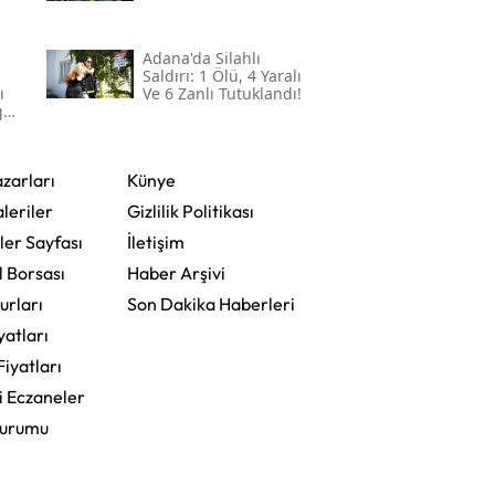
Adana'da Silahlı
Saldırı: 1 Ölü, 4 Yaralı
ı
Ve 6 Zanlı Tutuklandı!
gül
zarları
Künye
leriler
Gizlilik Politikası
ler Sayfası
İletişim
l Borsası
Haber Arşivi
urları
Son Dakika Haberleri
yatları
Fiyatları
i Eczaneler
Durumu