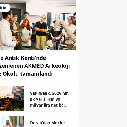
itim
de Antik Kenti'nde
zenlenen AKMED Arkeoloji
z Okulu tamamlandı
VakıfBank, 2026'nın
r
ilk yarısı için 30
milyar lira net kar
açıkladı
Duran'dan Mekke