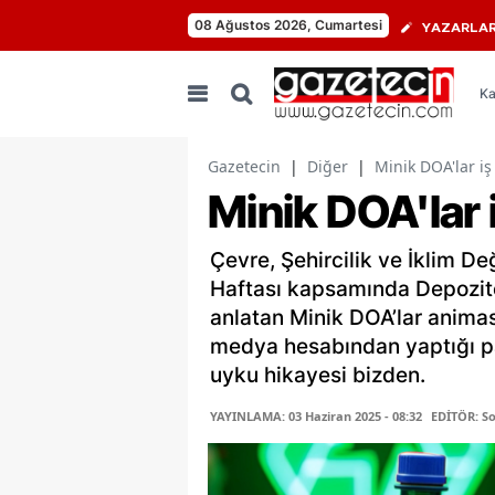
08 Ağustos 2026, Cumartesi
YAZARLA
Ka
Gazetecin
|
Diğer
|
Minik DOA'lar i
Minik DOA'lar 
Çevre, Şehircilik ve İklim D
Haftası kapsamında Depozit
anlatan Minik DOA’lar animas
medya hesabından yaptığı p
uyku hikayesi bizden.
YAYINLAMA: 03 Haziran 2025 - 08:32
EDİTÖR: S