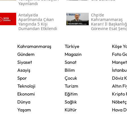
Yayınlandı
Yozgat
Antalya'da
Chp'de
Apartmanda Çıkan
Kahramanmaraş
Zonguldak
Yangında 5 Kişi
Kararı! İl Başkanlığ
Dumandan Etkilendi
Görevine Esat Şen
Atandı
Aksaray
Bayburt
Kahramanmaraş
Türkiye
Köşe Ya
Gündem
Magazin
Foto Ga
Karaman
Siyaset
Sanat
Manşet
Kırıkkale
Asayiş
Bilim
İstanbu
Spor
Çocuk
Döviz K
Batman
Teknoloji
Turizm
Altın Fi
Şırnak
Ekonomi
Eğitim
Kripto 
Dünya
Sağlık
Nöbetç
Bartın
Yaşam
Kültür
Hava 
Ardahan
Iğdır