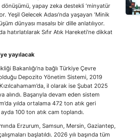
eri dönüşümü, yapay zeka destekli ‘minyatür
Edirne
iliyor. Yeşil Gelecek Adası’nda yaşayan ‘Minik
Elazığ
üm dünyası masalsı bir dille anlatılıyor.
da hatırlatılarak Sıfır Atık Hareketi’ne dikkat
Erzincan
Erzurum
’ye yayılacak
Eskişehir
ikliği Bakanlığı’na bağlı Türkiye Çevre
Gaziantep
ı olduğu Depozito Yönetim Sistemi, 2019
Giresun
a Kızılcahamam’da, il olarak ise Şubat 2025
ya alındı. Başarıyla devam eden sistem
Gümüşhane
’da yılda ortalama 472 ton atık geri
Hakkari
 ayda 100 ton atık cam toplandı.
Hatay
amında Erzurum, Samsun, Mersin, Gaziantep,
lışmaları başlatıldı. 2026 yılı başında tüm
Isparta