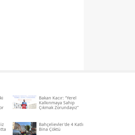
ki
Bakan Kacır: “yerel
Kalkınmaya Sahip
or
Çıkmak Zorundayız”
iz
Bahçelievler'de 4 Katlı
atta
Bina Çöktü