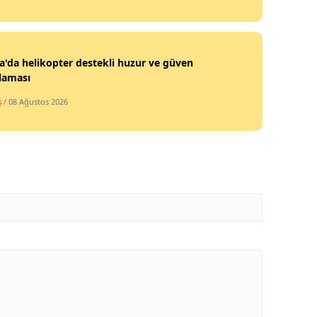
Malatya
Manisa
'da helikopter destekli huzur ve güven
laması
Kahramanmaraş
ş
/ 08 Ağustos 2026
Mardin
Muğla
Muş
Nevşehir
Niğde
Ordu
Rize
Sakarya