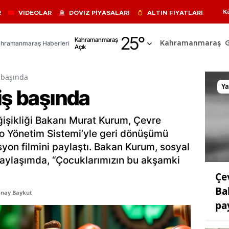
K
R
VİDEOLAR
DÖVİZ PİYASALARI
ALTIN FİYATLARI
Adana
25
°
Kahramanmaraş
hramanmaraş Haberleri
Kahramanmaraş
Açık
Adıyaman
Afyonkarahisar
ş başında
Y
iş başında
Ağrı
Amasya
eğişikliği Bakanı Murat Kurum, Çevre
o Yönetim Sistemi’yle geri dönüşümü
Ankara
yon filmini paylaştı. Bakan Kurum, sosyal
Antalya
aylaşımda, “Çocuklarımızın bu akşamki
Çe
Artvin
Ba
onay Baykut
Aydın
pa
Balıkesir