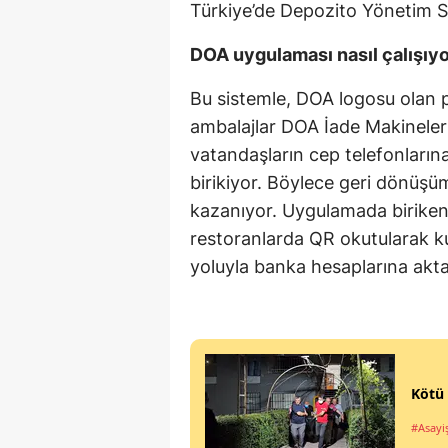
Türkiye’de Depozito Yönetim Si
DOA uygulaması nasıl çalışıy
Bu sistemle, DOA logosu olan p
ambalajlar DOA İade Makineleri’
vatandaşların cep telefonlarına
birikiyor. Böylece geri dönüşüm
kazanıyor. Uygulamada biriken 
restoranlarda QR okutularak kul
yoluyla banka hesaplarına aktar
Kötü 
#Asayi