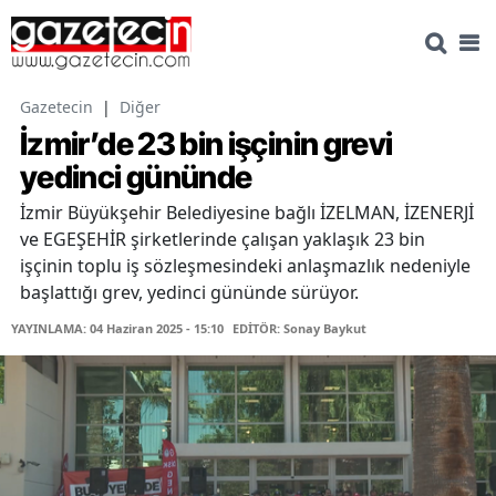
Gazetecin
|
Diğer
İzmir’de 23 bin işçinin grevi
yedinci gününde
İzmir Büyükşehir Belediyesine bağlı İZELMAN, İZENERJİ
ve EGEŞEHİR şirketlerinde çalışan yaklaşık 23 bin
işçinin toplu iş sözleşmesindeki anlaşmazlık nedeniyle
başlattığı grev, yedinci gününde sürüyor.
YAYINLAMA: 04 Haziran 2025 - 15:10
EDİTÖR: Sonay Baykut