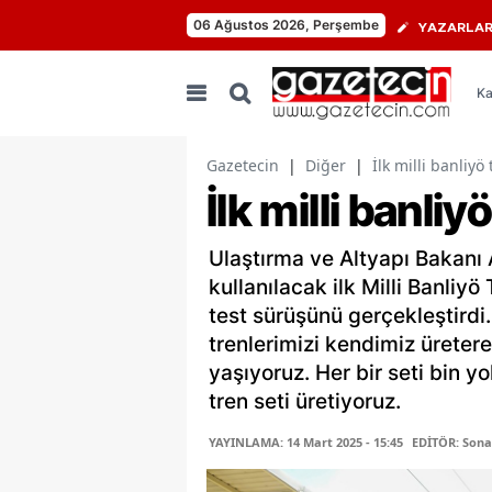
06 Ağustos 2026, Perşembe
YAZARLA
Ka
Gazetecin
|
Diğer
|
İlk milli banliyö 
İlk milli banliy
Ulaştırma ve Altyapı Bakanı 
kullanılacak ilk Milli Banliyö 
test sürüşünü gerçekleştirdi.
trenlerimizi kendimiz üreter
yaşıyoruz. Her bir seti bin y
tren seti üretiyoruz.
YAYINLAMA: 14 Mart 2025 - 15:45
EDİTÖR: Sona