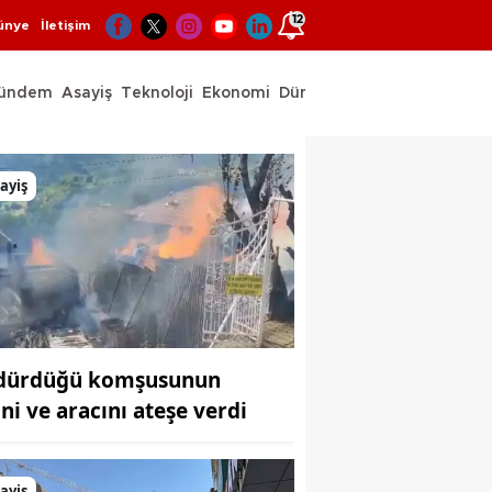
12
ünye
İletişim
ündem
Asayiş
Teknoloji
Ekonomi
Dünya
Spor
ayiş
dürdüğü komşusunun
ini ve aracını ateşe verdi
ayiş