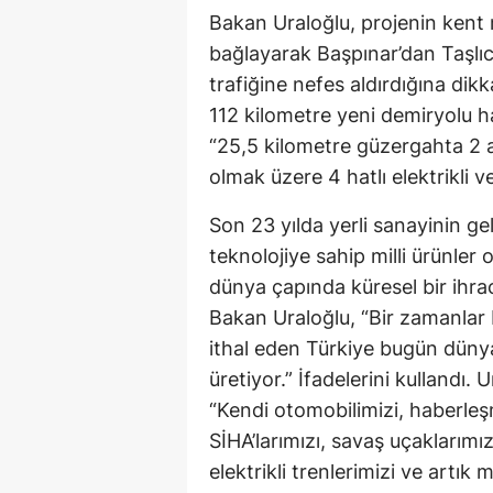
Bakan Uraloğlu, projenin kent m
bağlayarak Başpınar’dan Taşlıc
trafiğine nefes aldırdığına dik
112 kilometre yeni demiryolu h
“25,5 kilometre güzergahta 2 ad
olmak üzere 4 hatlı elektrikli ve
Son 23 yılda yerli sanayinin gel
teknolojiye sahip milli ürünler 
dünya çapında küresel bir ihrac
Bakan Uraloğlu, “Bir zamanlar 
ithal eden Türkiye bugün dünyan
üretiyor.” İfadelerini kullandı.
“Kendi otomobilimizi, haberle
SİHA’larımızı, savaş uçaklarımızı
elektrikli trenlerimizi ve artık 