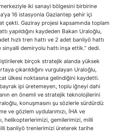
erkeziyle iki sanayi bölgesini birbirine
Mersin
a’ya 16 istasyonla Gaziantep şehir içi
İstanbul
kat çekti. Gaziray projesi kapsamında toplam
attı yapıldığını kaydeden Bakan Uraloğlu,
İzmir
et hızlı tren hattı ve 2 adet banliyö hattı
Kars
 sinyalli demiryolu hattı inşa ettik.” dedi.
Kastamonu
iştirilerek birçok stratejik alanda yüksek
ortaya çıkarıldığını vurgulayan Uraloğlu,
Kayseri
at ülkesi noktasına gelindiğini kaydetti.
Kırklareli
bayrak ipi üretemeyen, toplu iğneyi dahi
Kırşehir
ın en önemli ve stratejik teknolojilerini
 Uraloğlu, konuşmasını şu sözlerle sürdürdü:
Kocaeli
şme ve gözlem uydularımızı, İHA ve
Konya
, helikopterlerimizi, gemilerimizi, milli
milli banliyö trenlerimizi üreterek tarihe
Kütahya