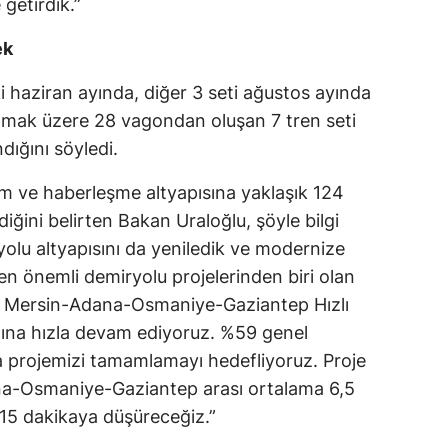
 getirdik.”
Yozgat
ek
Zonguldak
i haziran ayında, diğer 3 seti ağustos ayında
Aksaray
olmak üzere 28 vagondan oluşan 7 tren seti
dığını söyledi.
Bayburt
ım ve haberleşme altyapısına yaklaşık 124
Karaman
ldiğini belirten Bakan Uraloğlu, şöyle bilgi
Kırıkkale
yolu altyapısını da yeniledik ve modernize
en önemli demiryolu projelerinden biri olan
Batman
i Mersin-Adana-Osmaniye-Gaziantep Hızlı
Şırnak
mına hızla devam ediyoruz. %59 genel
da projemizi tamamlamayı hedefliyoruz. Proje
Bartın
a-Osmaniye-Gaziantep arası ortalama 6,5
Ardahan
 15 dakikaya düşüreceğiz.”
Iğdır