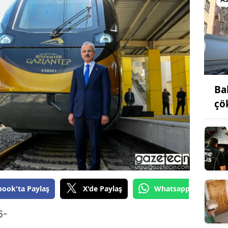
Bilecik
Bingöl
Bitlis
Bolu
Ba
Burdur
çö
Bursa
Çanakkale
Çankırı
Çorum
book'ta Paylaş
X'de Paylaş
Whatsapp'tan Gönde
Denizli
5-
Diyarbakır