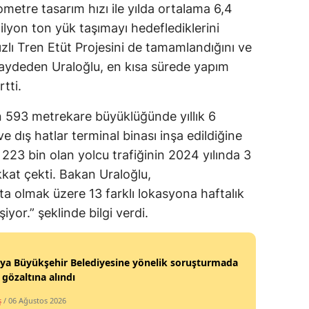
metre tasarım hızı ile yılda ortalama 6,4
Yalova
ilyon ton yük taşımayı hedeflediklerini
zlı Tren Etüt Projesini de tamamlandığını ve
Karabük
kaydeden Uraloğlu, en kısa sürede yapım
Kilis
tti.
Osmaniye
 593 metrekare büyüklüğünde yıllık 6
ve dış hatlar terminal binası inşa edildiğine
Düzce
223 bin olan yolcu trafiğinin 2024 yılında 3
kkat çekti. Bakan Uraloğlu,
ta olmak üzere 13 farklı lokasyona haftalık
or.” şeklinde bilgi verdi.
ya Büyükşehir Belediyesine yönelik soruşturmada
i gözaltına alındı
ş
/ 06 Ağustos 2026