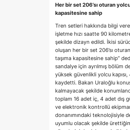
Her bir set 206’sı oturan yol
kapasitesine sahip
Tren setleri hakkında bilgi ver
işletme hızı saatte 90 kilomet
şekilde dizayn edildi. İkisi sü
oluşan her bir set 206’sı otur
taşıma kapasitesine sahip” dedi
sandalye için ayrılmış bölüm d
yüksek güvenlikli yolcu kapısı,
kaydetti. Bakan Uraloğlu konu
kalmayacak şekilde konumlandı
toplam 16 adet iç, 4 adet dış g
ve elektronik kontrollü ekipman
donanımındaki teknolojisiyle de
uyumlu olacak şekilde ürettiği