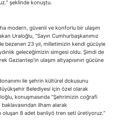
z.” şeklinde konuştu.
Malatya
Manisa
aha modern, güvenli ve konforlu bir ulaşım
Kahramanmaraş
Bakan Uraloğlu, “Sayın Cumhurbaşkanımız
erle bezenen 23 yıl, milletimizin kendi gücüyle
Mardin
ydınlık geleceğimizin simgesi oldu. Şimdi de
Muğla
erek Gaziantep'in ulaşım altyapısının gücüne
Muş
Nevşehir
onanımı ile şehrin kültürel dokusunu
üyükşehir Belediyesi için özel olarak
Niğde
raloğlu, konuşmasında “Şehrimizin coğrafi
Ordu
p baklavasından ilham alarak
oluşan 8 adet banliyö tren seti üretiyoruz.”
Rize
Sakarya