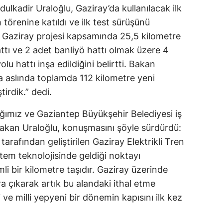
ulkadir Uraloğlu, Gaziray’da kullanılacak ilk
Edirne
m törenine katıldı ve ilk test sürüşünü
Elazığ
, Gaziray projesi kapsamında 25,5 kilometre
ttı ve 2 adet banliyö hattı olmak üzere 4
Erzincan
yolu hattı inşa edildiğini belirtti. Bakan
Erzurum
a aslında toplamda 112 kilometre yeni
irdik.” dedi.
Eskişehir
ığımız ve Gaziantep Büyükşehir Belediyesi iş
Gaziantep
 Bakan Uraloğlu, konuşmasını şöyle sürdürdü:
Giresun
rafından geliştirilen Gaziray Elektrikli Tren
Gümüşhane
sistem teknolojisinde geldiği noktayı
i bir kilometre taşıdır. Gaziray üzerinde
Hakkari
ara çıkarak artık bu alandaki ithal etme
Hatay
 ve milli yepyeni bir dönemin kapısını ilk kez
Isparta