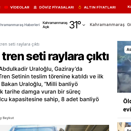
K
R
VİDEOLAR
DÖVİZ PİYASALARI
ALTIN FİYATLARI
Adana
31
°
Kahramanmaraş
hramanmaraş Haberleri
Kahramanmaraş
G
Açık
Adıyaman
Afyonkarahisar
tren seti raylara çıktı
As
ö tren seti raylara çıktı
Ağrı
Amasya
Abdulkadir Uraloğlu, Gaziray’da
Tren Setinin teslim törenine katıldı ve ilk
Ankara
 Bakan Uraloğlu, “Milli banliyö
Antalya
ek tarihe damga vuran bir süreç
olcu kapasitesine sahip, 8 adet banliyö
Öl
Artvin
ev
Aydın
y Baykut
Balıkesir
As