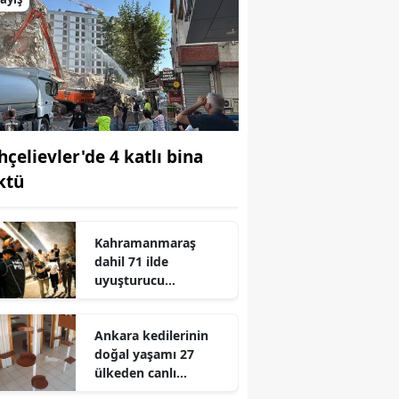
hçelievler'de 4 katlı bina
ktü
Kahramanmaraş
dahil 71 ilde
uyuşturucu
operasyonu! 844 kişi
tutuklandı
r
Ankara kedilerinin
doğal yaşamı 27
ülkeden canlı
izleniyor