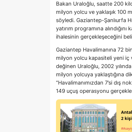
Bakan Uraloğlu, saatte 200 kilo
milyon yolcu ve yaklaşık 100 m
söyledi. Gaziantep-Şanlıurfa Hı
yatırım programına alındığını 
ihalesinin gerçekleşeceğini belir
Gaziantep Havalimanına 72 bin
milyon yolcu kapasiteli yeni iç 
değinen Uraloğlu, 2002 yılında 
milyon yolcuya yaklaştığına di
“Havalimanımızdan 7’si dış nok
149 uçuş operasyonu gerçekleşiy
Antal
2 kiş
#Asayi