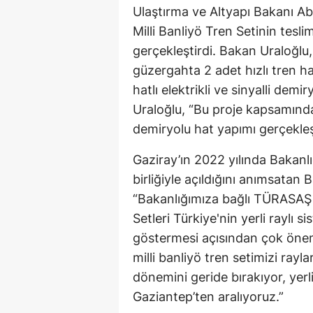
Ulaştırma ve Altyapı Bakanı Abd
Milli Banliyö Tren Setinin tesli
gerçekleştirdi. Bakan Uraloğlu
güzergahta 2 adet hızlı tren ha
hatlı elektrikli ve sinyalli demir
Uraloğlu, “Bu proje kapsamınd
demiryolu hat yapımı gerçekleşt
Gaziray’ın 2022 yılında Bakanl
birliğiyle açıldığını anımsatan
“Bakanlığımıza bağlı TÜRASAŞ ta
Setleri Türkiye'nin yerli raylı 
göstermesi açısından çok öneml
milli banliyö tren setimizi rayl
dönemini geride bırakıyor, yerli
Gaziantep’ten aralıyoruz.”