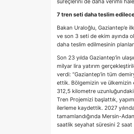
süreçlerini de daha verimli hale
7 tren seti daha teslim edilec
Bakan Uraloğlu, Gaziantep’e ilk
ve son 3 seti de ekim ayında 
daha teslim edilmesinin planlan
Son 23 yılda Gaziantep’in ulaş
milyar lira yatırım gerçekleştiri
verdi: “Gaziantep’in tüm demir
ettik. Bölgemizin ve ülkemizin 
312,5 kilometre uzunluğundak
Tren Projemizi başlattık, yapı
ilerleme kaydettik. 2027 yılın
tamamlandığında Mersin-Adan
saatlik seyahat süresini 2 saat