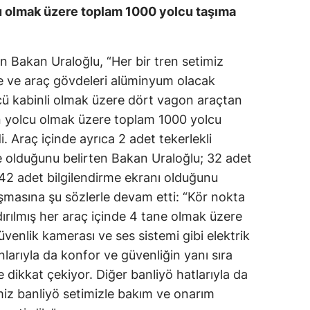
cu olmak üzere toplam 1000 yolcu taşıma
Samsun
Siirt
en Bakan Uraloğlu, “Her bir tren setimiz
Sinop
re ve araç gövdeleri alüminyum olacak
rücü kabinli olmak üzere dört vagon araçtan
Sivas
an yolcu olmak üzere toplam 1000 yolcu
Tekirdağ
. Araç içinde ayrıca 2 adet tekerlekli
e olduğunu belirten Bakan Uraloğlu; 32 adet
Tokat
 42 adet bilgilendirme ekranı olduğunu
Trabzon
şmasına şu sözlerle devam etti: “Kör nokta
rılmış her araç içinde 4 tane olmak üzere
Tunceli
üvenlik kamerası ve ses sistemi gibi elektrik
Şanlıurfa
larıyla da konfor ve güvenliğin yanı sıra
 dikkat çekiyor. Diğer banliyö hatlarıyla da
Uşak
miz banliyö setimizle bakım ve onarım
Van