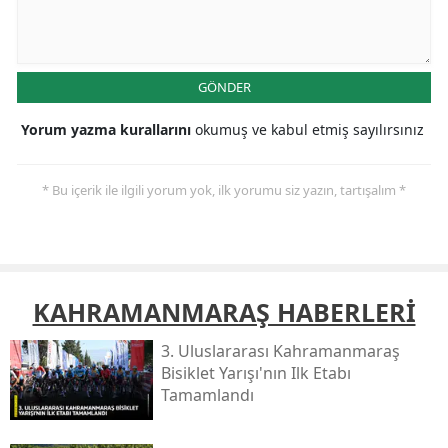
GÖNDER
Yorum yazma kurallarını
okumuş ve kabul etmiş sayılırsınız
* Bu içerik ile ilgili yorum yok, ilk yorumu siz yazın, tartışalım *
KAHRAMANMARAŞ HABERLERİ
3. Uluslararası Kahramanmaraş
Bisiklet Yarışı'nın Ilk Etabı
Tamamlandı