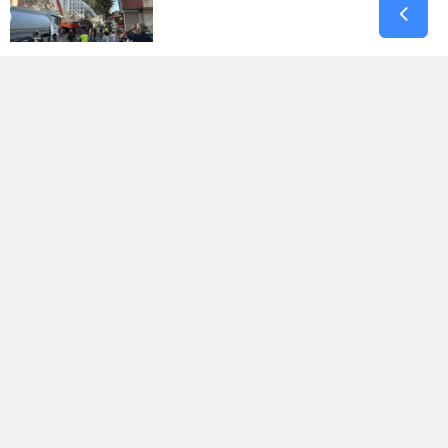
Terörsüz Türkiye Sürecinde Kritik
Teklif Adalet Komisyonunda Kabul
Edildi
Antalya'da Apartmanda Çıkan
Yangında 5 Kişi Dumandan Etkilendi
Chp'de Kahramanmaraş Kararı! İl
Başkanlığı Görevine Esat Şengül
Atandı
Adana'da Silahlı Saldırı: 1 Ölü, 4
Yaralı Ve 6 Zanlı Tutuklandı!