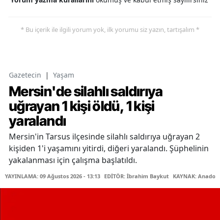
* Bu içerik ile ilgili yorum yok, ilk yorumu siz yazın, tartışalım *
Gazetecin
|
Yaşam
Mersin'de silahlı saldırıya
uğrayan 1 kişi öldü, 1 kişi
yaralandı
Mersin'in Tarsus ilçesinde silahlı saldırıya uğrayan 2
kişiden 1'i yaşamını yitirdi, diğeri yaralandı. Şüphelinin
yakalanması için çalışma başlatıldı.
YAYINLAMA: 09 Ağustos 2026 - 13:13
EDİTÖR: İbrahim Baykut
KAYNAK: Anadolu