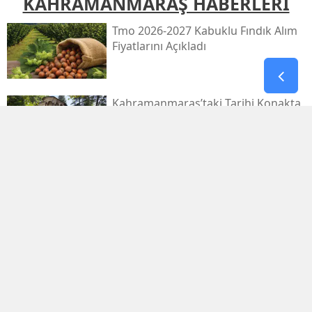
KAHRAMANMARAŞ HABERLERİ
Tmo 2026-2027 Kabuklu Fındık Alım
Fiyatlarını Açıkladı
Kahramanmaraş’taki Tarihi Konakta
Restorasyon Başlıyor
1.029.595 Öğrenciyi Ilgilendiren Lgs
Yerleştirme Sonuçları Yayınlandı
Antalya'da Erdal Ediz Isimli Bir Kişi
Inşaatta Ölü Bulundu