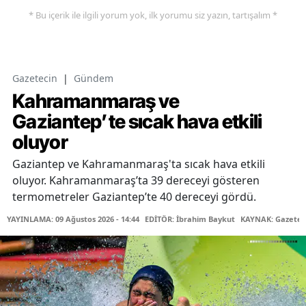
* Bu içerik ile ilgili yorum yok, ilk yorumu siz yazın, tartışalım *
Gazetecin
|
Gündem
Kahramanmaraş ve
Gaziantep’te sıcak hava etkili
oluyor
Gaziantep ve Kahramanmaraş'ta sıcak hava etkili
oluyor. Kahramanmaraş’ta 39 dereceyi gösteren
termometreler Gaziantep’te 40 dereceyi gördü.
YAYINLAMA: 09 Ağustos 2026 - 14:44
EDİTÖR: İbrahim Baykut
KAYNAK: Gazetec