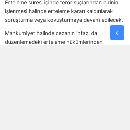
Erteleme süresi içinde terör suçlarından birinin
işlenmesi halinde erteleme kararı kaldırılarak
soruşturma veya kovuşturmaya devam edilecek.
Mahkumiyet halinde cezanın infazı da
düzenlemedeki erteleme hükümlerinden
yararlanamayacak ve mahkumiyetin bütün
sonuçları doğacak. Belirlenen sürenin yeni bir
suç işlenmeden tamamlanması halinde ise
kovuşturma yapılmasına yer olmadığı veya
düşme kararı verilecek.
Cumhuriyet savcılarının erteleme kararlarına
karşı kanun yollarına başvurma hakkı bulunanlar
2 hafta içinde sulh ceza hakimliğine
başvurabilecek. Mahkemelerin kovuşturmanın