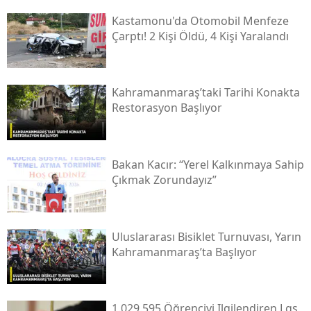
Kastamonu'da Otomobil Menfeze
Çarptı! 2 Kişi Öldü, 4 Kişi Yaralandı
Kahramanmaraş’taki Tarihi Konakta
Restorasyon Başlıyor
Bakan Kacır: “yerel Kalkınmaya Sahip
Çıkmak Zorundayız”
Uluslararası Bisiklet Turnuvası, Yarın
Kahramanmaraş’ta Başlıyor
1.029.595 Öğrenciyi Ilgilendiren Lgs