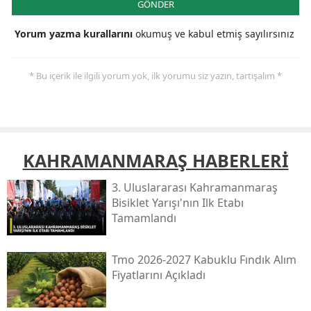
GÖNDER
Yorum yazma kurallarını
okumuş ve kabul etmiş sayılırsınız
* Bu içerik ile ilgili yorum yok, ilk yorumu siz yazın, tartışalım *
KAHRAMANMARAŞ HABERLERİ
3. Uluslararası Kahramanmaraş
Bisiklet Yarışı'nın Ilk Etabı
Tamamlandı
Tmo 2026-2027 Kabuklu Fındık Alım
Fiyatlarını Açıkladı