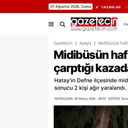
07 Ağustos 2026, Cuma
YAZARLAR
Ka
Gazetecin
|
Asayiş
|
Midibüsün hafif 
Midibüsün hafi
çarptığı kazada
Hatay'ın Defne ilçesinde mid
sonucu 2 kişi ağır yaralandı. 
YAYINLAMA: 09 Mayıs 2026 - 08:55
EDİTÖR: İbr