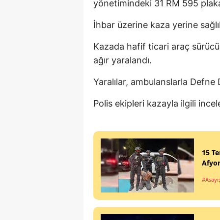
yönetimindeki 31 RM 595 plakalı
İhbar üzerine kaza yerine sağlık,
Kazada hafif ticari araç sürücü
ağır yaralandı.
Yaralılar, ambulanslarla Defne D
Polis ekipleri kazayla ilgili ince
15 Te
Afyon
#Asayi