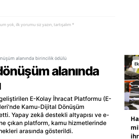
Malatya
Manisa
yorum yok, ilk yorumu siz yazın, tartışalım *
Kahramanmaraş
Mardin
dönüşüm alanında birincilik ödülü
Muğla
E
l dönüşüm alanında
Muş
ü
Nevşehir
geliştirilen E-Kolay İhracat Platformu (E-
Niğde
ülleri'nde Kamu-Dijital Dönüşüm
Ordu
etti. Yapay zekâ destekli altyapısı ve e-
Ha
öne çıkan platform, kamu hizmetlerinde
Rize
mi
nekleri arasında gösterildi.
ih
Sakarya