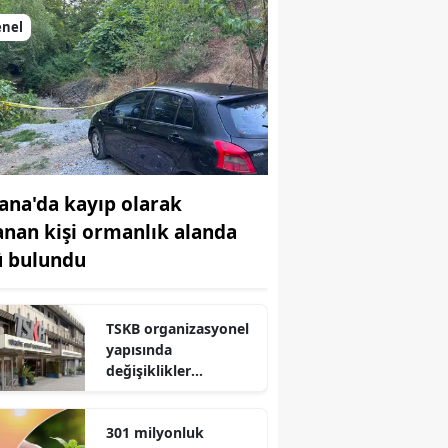
enel
ana'da kayıp olarak
anan kişi ormanlık alanda
ü bulundu
TSKB organizasyonel
r
yapısında
değişiklikler
gerçekleştirdi
301 milyonluk