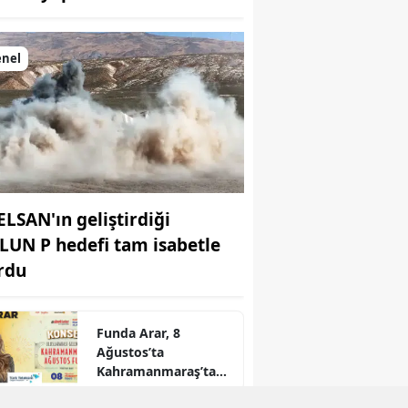
enel
ELSAN'ın geliştirdiği
LUN P hedefi tam isabetle
rdu
Funda Arar, 8
Ağustos’ta
Kahramanmaraş’ta
sahne alacak