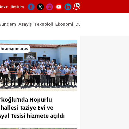
12
ünye
İletişim
Gündem
Asayiş
Teknoloji
Ekonomi
Dünya
Spor
ahramanmaraş
rkoğlu'nda Hopurlu
hallesi Taziye Evi ve
syal Tesisi hizmete açıldı