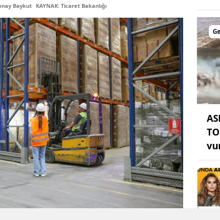
onay Baykut
KAYNAK: Ticaret Bakanlığı
Samsun
G
Siirt
Sinop
Sivas
Tekirdağ
AS
Tokat
TO
Trabzon
vu
Tunceli
Şanlıurfa
Uşak
Van