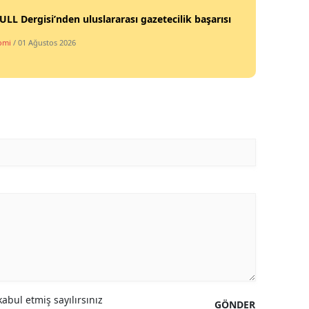
LL Dergisi’nden uluslararası gazetecilik başarısı
Mersin
omi
/ 01 Ağustos 2026
İstanbul
İzmir
Kars
Kastamonu
Kayseri
Kırklareli
Kırşehir
Kocaeli
Konya
abul etmiş sayılırsınız
Kütahya
GÖNDER