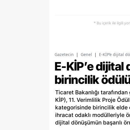
* Bu içerik ile ilgili 
Gazetecin
|
Genel
|
E-KİP’e dijital 
E-KİP’e dijita
birincilik ödül
Ticaret Bakanlığı tarafından 
KİP), 11. Verimlilik Proje Öd
kategorisinde birincilik elde 
ihracat odaklı modülleriyle 
dijital dönüşümün başarılı ör