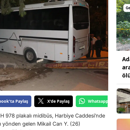
Bilecik
G
Bingöl
Bitlis
Bolu
Burdur
Ad
Bursa
ar
öl
Çanakkale
Çankırı
book'ta Paylaş
X'de Paylaş
Whatsapp'tan Gönde
Çorum
Denizli
BH 978 plakalı midibüs, Harbiye Caddesi’nde
şı yönden gelen Mikail Can Y. (26)
Diyarbakır