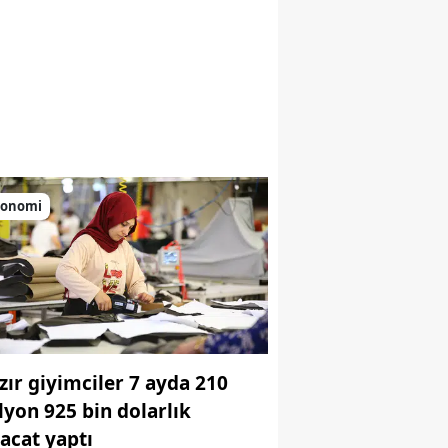
konomi
zır giyimciler 7 ayda 210
lyon 925 bin dolarlık
racat yaptı