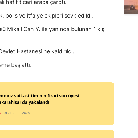
 hafif ticari araca çarptı.
Edirne
 polis ve itfaiye ekipleri sevk edildi.
Elazığ
sü Mikail Can Y. ile yanında bulunan 1 kişi
Erzincan
Erzurum
evlet Hastanesi'ne kaldırıldı.
Eskişehir
leme başlattı.
Gaziantep
Giresun
mmuz suikast timinin firari son üyesi
Gümüşhane
karahisar’da yakalandı
Hakkari
ş
/ 01 Ağustos 2026
Hatay
Isparta