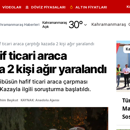
K
VİDEOLAR
DÖVİZ PİYASALARI
ALTIN FİYATLARI
Adana
30
°
Kahramanmaraş
hramanmaraş Haberleri
Kahramanmaraş
Açık
Adıyaman
Afyonkarahisar
ticari araca çarptığı kazada 2 kişi ağır yaralandı
K
f ticari araca
Ağrı
 2 kişi ağır yaralandı
Amasya
Ankara
ibüsün hafif ticari araca çarpması
Antalya
Kazayla ilgili soruşturma başlatıldı.
Tü
Artvin
ahim Baykut
KAYNAK: Anadolu Ajansı
Ma
Aydın
So
Balıkesir