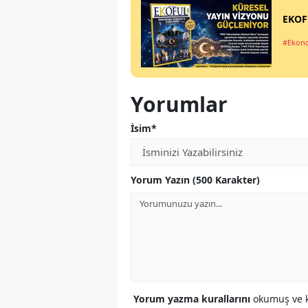
EKOFU
#Ekon
Yorumlar
İsim*
Yorum Yazın (500 Karakter)
Yorum yazma kurallarını
okumuş ve k