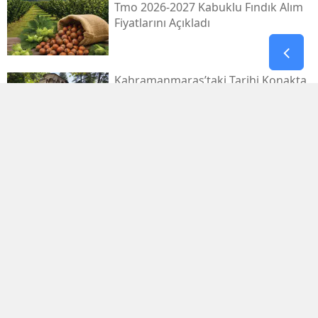
Tmo 2026-2027 Kabuklu Fındık Alım
Fiyatlarını Açıkladı
Kahramanmaraş’taki Tarihi Konakta
Restorasyon Başlıyor
1.029.595 Öğrenciyi Ilgilendiren Lgs
Yerleştirme Sonuçları Yayınlandı
Antalya'da Erdal Ediz Isimli Bir Kişi
Inşaatta Ölü Bulundu
Bahçelievler'de 4 Katlı Bina Çöktü