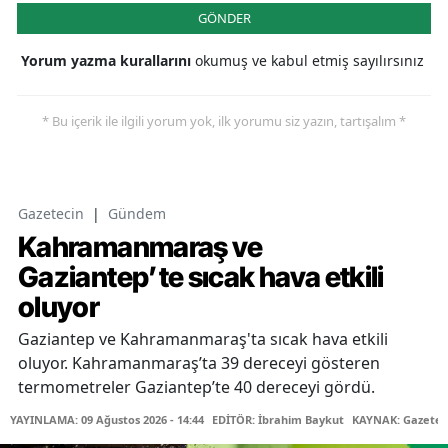
GÖNDER
Yorum yazma kurallarını
okumuş ve kabul etmiş sayılırsınız
* Bu içerik ile ilgili yorum yok, ilk yorumu siz yazın, tartışalım *
Gazetecin
|
Gündem
Kahramanmaraş ve
Gaziantep’te sıcak hava etkili
oluyor
Gaziantep ve Kahramanmaraş'ta sıcak hava etkili
oluyor. Kahramanmaraş’ta 39 dereceyi gösteren
termometreler Gaziantep’te 40 dereceyi gördü.
YAYINLAMA: 09 Ağustos 2026 - 14:44
EDİTÖR: İbrahim Baykut
KAYNAK: Gazetec